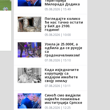
територија
Милорада Додика
05.08.2026 | 15:49
Погледајте колико
ће нас тачно остати
у БиХ до 2100.
године!
05.08.2026 | 10:00
Узела је 25.000€, а
одбила да се рукује
са
градоначелником!
07.08.2026 | 15:10
Када изједначите
корупцију са
издајом имаћете
своју земљу
07.08.2026 | 13:11
Синоћ смо видјели
највеће понижење
институција Српске
05.08.2026 | 12:25