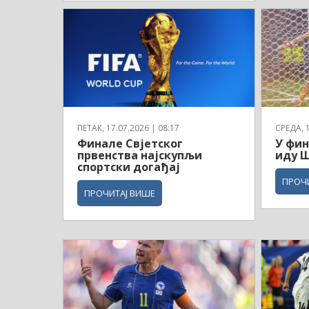
ПЕТАК, 17.07.2026 | 08:17
СРЕДА, 1
Финале Свјетског
У фин
првенства најскупљи
иду Ш
спортски догађај
ПРОЧ
ПРОЧИТАЈ ВИШЕ