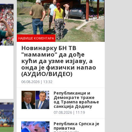
НАЈВИШЕ КОМЕНТАРА
Новинарку БН ТВ
"намамио" да дође
кући да узме изјаву, а
онда је физички напао
(АУДИО/ВИДЕО)
06.08.2026 | 13:32
Републиканци и
Демократе траже
од Трампа враћање
санкција Додику
07.08.2026 | 11:19
Република Српска је
приватна