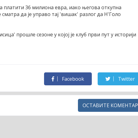
а платити 36 милиона евра, иако његова откупна
 сматра да је управо тај 'вишак' разлог да Н'Голо
исица' прошле сезоне у којој је клуб први пут у историји
Facebook
Twitter
ОСТАВИТЕ КОМЕНТАР