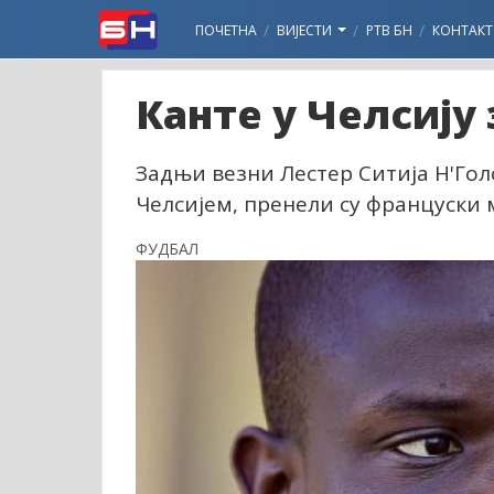
ПОЧЕТНА
ВИЈЕСТИ
РТВ БН
КОНТАКТ
Канте у Челсију 
Задњи везни Лестер Ситија Н'Го
Челсијем, пренели су француски 
ФУДБАЛ