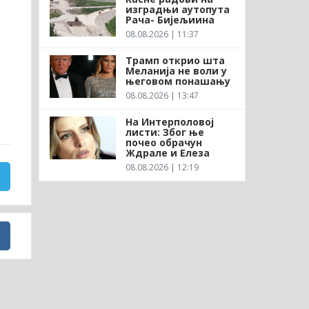
изградњи аутопута
Рача- Бијељиина
08.08.2026 | 11:37
Трамп открио шта
Меланија не воли у
његовом понашању
08.08.2026 | 13:47
На Интерполовој
листи: Због ње
почео обрачун
Ждрале и Елеза
08.08.2026 | 12:19