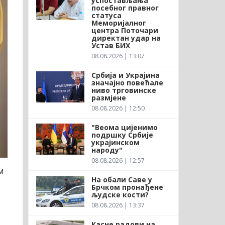
успостављања
посебног правног
статуса
Меморијалног
центра Поточари
директан удар на
Устав БИХ
08.08.2026 | 13:07
Србија и Украјина
значајно повећале
ниво трговинске
размјене
08.08.2026 | 12:50
"Веома цијенимо
подршку Србије
украјинском
народу"
08.08.2026 | 12:57
м
На обали Саве у
Брчком пронађене
људске кости?
08.08.2026 | 13:37
Касне радови на