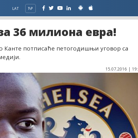
LAT
ЋР
за 36 милиона евра!
ло Канте потписаће петогодишњи уговор са
медији.
15.07.2016 | 19