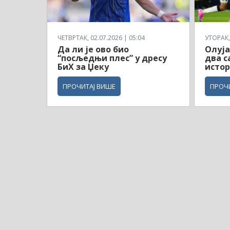
ЧЕТВРТАК, 02.07.2026 | 05:04
УТОРАК, 
Да ли је ово био
Олуја
“посљедњи плес” у дресу
два с
БиХ за Џеку
истор
ПРОЧИТАЈ ВИШЕ
ПРОЧ