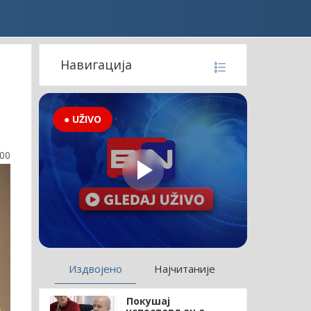
Навигација
● UŽIVO
:00
Издвојено
Најчитаније
Покушај