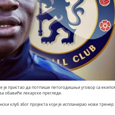
нте је пристао да потпише петогодишњи уговор са екипо
ва обавиће лекарске прегледе.
нски клуб због пројекта који је испланирао нови тренер