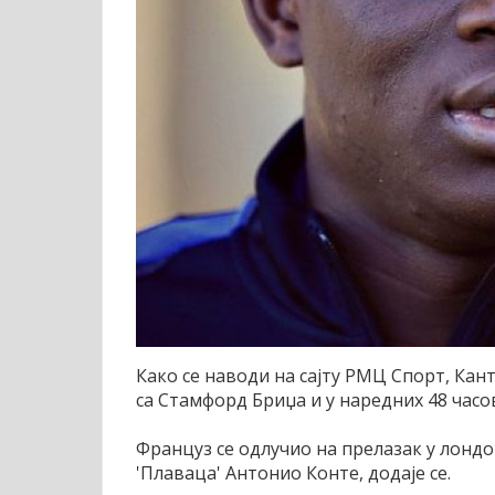
Како се наводи на сајту РМЦ Спорт, Ка
са Стамфорд Бриџа и у наредних 48 часо
Француз се одлучио на прелазак у лондо
'Плаваца' Антонио Конте, додаје се.