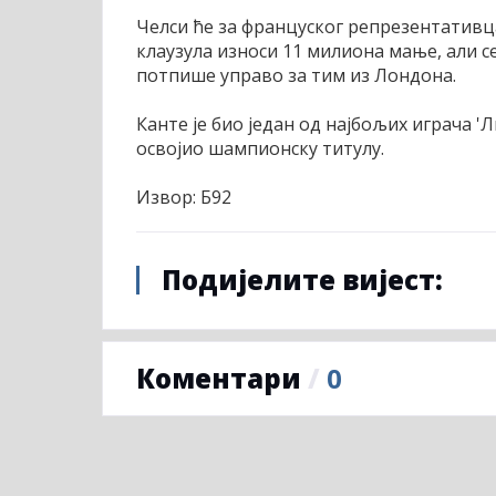
Челси ће за француског репрезентативц
клаузула износи 11 милиона мање, али се
потпише управо за тим из Лондона.
Канте је био један од најбољих играча 'Л
освојио шампионску титулу.
Извор: Б92
Подијелите вијест:
Коментари
/
0