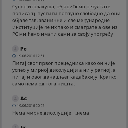
Супер извлакуша, објавићемо резултате
пописа тј. пустити потпуно слободно да они
објаве тзв. званичне и све међународне
институције ће их тако и сматрате а ове из
РС ми ћемо имати сами за своју употребу
Ре
19.06.2016 12:51
Питај свог првог прецедника како он није
успео у мирној дисолуцији а ни у ратној, а
питај и овог данашњег кадабахију. Кратко
само нема од тога ништа.
Ас
19.06.2016 20:27
Нема мирне дисолуције ....нема
Јк