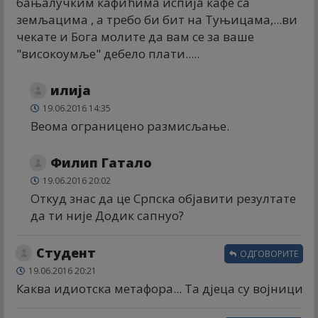
бањалучким кафићима испија кафе са
земљацима , а требо би бит на Туњицама,...ви
чекате и Бога молите да вам се за ваше
"високоумље" дебело плати.....
илија
19.06.2016 14:35
Веома ограницено размисљање.
Филип Гатало
19.06.2016 20:02
Откуд знас да це Српска објавити резултате
да ти није Додик сапнуо?
Студент
ОДГОВОРИТЕ
19.06.2016 20:21
Каква идиотска метафора... Та дјеца су војници