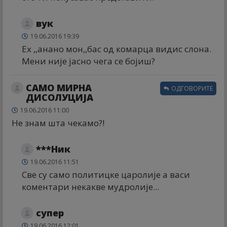
вук
19.06.2016 19:39
Ех ,,анано мон,,бас од комарца видис слона.
Мени није јасно чега се бојиш?
САМО МИРНА
ОДГОВОРИТЕ
ДИСОЛУЦИЈА
19.06.2016 11:00
Не знам шта чекамо?!
***Ник
19.06.2016 11:51
Све су само политицке царолије а васи
коментари некакве мудролије...
супер
19.06.2016 12:01