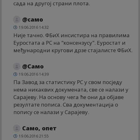
сада на другој страни плота.
@само
19.06.2016 14:32
Није тачно. ФБиХ инсистира на правилима
Еуростата а РС на "консензусу". Еуростат и
међународни кругови дрзе стајалисте ФБиХ.
@Само
19.06.2016 14:39
Па Завод за статистику РС у свом посједу
нема никаквих докумената, све се налази у
Сарајеву. На основу чега ће они да објаве
резултате пописа. Сва документација о
попису се налази у Сарајеву.
Само, опет
19.06.2016 21:55