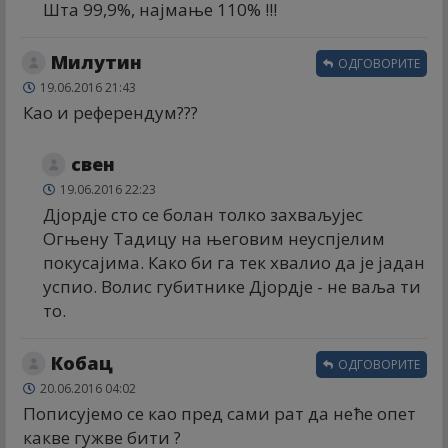
Шта 99,9%, најмање 110% !!!
Милутин
ОДГОВОРИТЕ
19.06.2016 21:43
Као и референдум???
свен
19.06.2016 22:23
Дјордје сто се болан толко захваљујес
Огњену Тадицу на његовим неуспјелим
покусајима. Како би га тек хвалио да је јадан
успио. Волис губитнике Дјордје - не ваља ти
то.
Кобац
ОДГОВОРИТЕ
20.06.2016 04:02
Пописујемо се као пред сами рат да неће опет
какве гужве бити ?