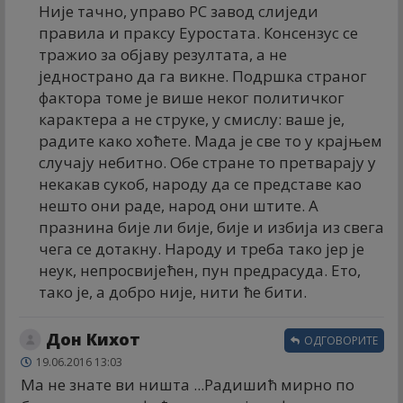
Није тачно, управо РС завод слиједи
правила и праксу Еуростата. Консензус се
тражио за објаву резултата, а не
једнострано да га викне. Подршка страног
фактора томе је више неког политичког
карактера а не струке, у смислу: ваше је,
радите како хоћете. Мада је све то у крајњем
случају небитно. Обе стране то претварају у
некакав сукоб, народу да се представе као
нешто они раде, народ они штите. А
празнина бије ли бије, бије и избија из свега
чега се дотакну. Народу и треба тако јер је
неук, непросвијећен, пун предрасуда. Ето,
тако је, а добро није, нити ће бити.
Дон Кихот
ОДГОВОРИТЕ
19.06.2016 13:03
Ма не знате ви ништа ...Радишић мирно по