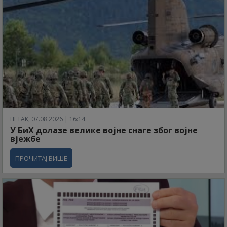
ПЕТАК, 07.08.2026 | 16:14
У БиХ долазе велике војне снаге због војне
вјежбе
ПРОЧИТАЈ ВИШЕ