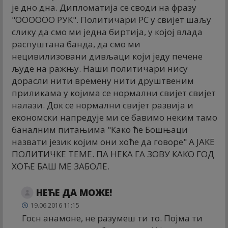
је дно дна. Дипломатија се своди на фразу
"ОООООО РУК". Политичари РС у свијет шаљу
слику да смо ми једна биртија, у којој влада
распуштана банда, да смо ми
нецивилизовани дивљаци који једу печене
људе на ражњу. Наши политичари нису
дорасли нити времену нити друштвеним
приликама у којима се нормални свијет свијет
налази. Док се нормални свијет развија и
економски напредује ми се бавимо неким тамо
баналним питањима "Како ће Бошњаци
назвати језик којим они хоће да говоре" А ЈАКЕ
ПОЛИТИЧКЕ ТЕМЕ. ПА НЕКА ГА ЗОВУ КАКО ГОД
ХОЋЕ БАШ МЕ ЗАБОЛЕ.
НЕЋЕ ДА МОЖЕ!
19.06.2016 11:15
Госн анамоне, не разумеш ти то. Појма ти