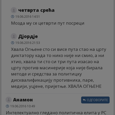
четврта срећа
19.06.2016 14:51
Мозда му се цетврти пут посреци
Дјордје
19.06.2016 21:53
Хвала Огњене сто си висе пута стао на црту
диктатору када то нико није ни смио, а ни
хтио, хвала ти сто си три пута изасао на
црту против масинерије која није бирала
методе и средства за политицку
дисквалификацију противника, паре,
медији, уцјене, пријетње. ХВАЛА ОГЊЕНЕ
Анамон
ОДГОВОРИТЕ
19.06.2016 10:49
Интелектуално гледано политичка елита у РС