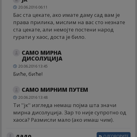
20.06.2016 06:11
Бас ста цекате, ако имате даму сад вам је
права прилика, мислим на вас сто незнате
ста цекате, али немојте постени народ
гурати у хаос, доста је било.
САМО МИРНА
ДИСОЛУЦИЈА
20.06.2016 13:45
Биће, биће!
САМО МИРНИМ ПУТЕМ
20.06.2016 13:48
Ти ''јк'' изгледа немаш појма шта значи
мирна дисолуција. Зар то није супротно од
хаоса? Размисли мало (ако имаш чим).
дадо
ОДГОВОРИТЕ