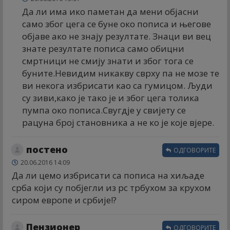
Да ли има ико паметан да мени објасни
само због цега се буне око пописа и његове
објаве ако не знају резултате. Знаци ви вец
знате резултате пописа само обицни
смртници не смију знати и због тога се
буните.Невидим никакву сврху па не мозе те
ви некога избрисати као са гумицом. Људи
су зиви,како је тако је и због цега толика
пумпа око пописа.Свугдје у свијету се
рацуна број становника а не ко је које вјере.
постено
ОДГОВОРИТЕ
20.06.2016 14:09
Да ли цемо избрисати са пописа на хиљаде
срба који су побјегли из рс трбухом за крухом
сиром европе и србије!?
Пензионер
ОДГОВОРИТЕ