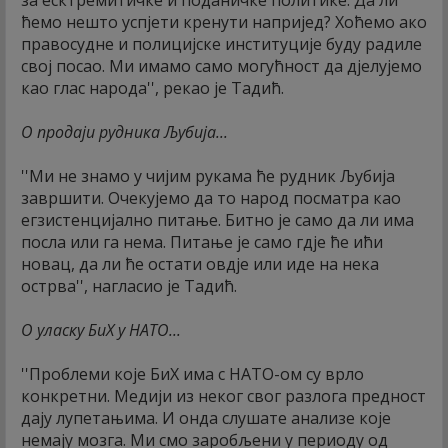
ћемо нешто успјети кренути напријед? Хоћемо ако
правосудне и полицијске институције буду радиле
свој посао. Ми имамо само могућност да дјелујемо
као глас народа'', рекао је Тадић.
О продаји рудника Љубија...
''Ми не знамо у чијим рукама ће рудник Љубија
завршити. Очекујемо да то народ посматра као
егзистенцијално питање. Битно је само да ли има
посла или га нема. Питање је само гдје ће ићи
новац, да ли ће остати овдје или иде на нека
острва'', нагласио је Тадић.
О уласку БиХ у НАТО...
''Проблеми које БиХ има с НАТО-ом су врло
конкретни. Медији из неког свог разлога предност
дају лупетањима. И онда слушате анализе које
немају мозга. Ми смо заробљени у периоду од