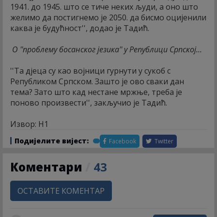
1941. до 1945. што се тиче неких људи, а оно што
желимо да постигнемо је 2050. да бисмо оцијенили
каква је будућност'', додао је Тадић.
О ''проблему босанског језика'' у Републици Српској...
''Та дјеца су као војници гурнути у сукоб с
Републиком Српском. Зашто је ово сваки дан
тема? Зато што кад нестане мржње, треба је
поново произвести'', закључио је Тадић.
Извор: Н1
Подијелите вијест:
Facebook
Twitter
Коментари
/
43
ОСТАВИТЕ КОМЕНТАР