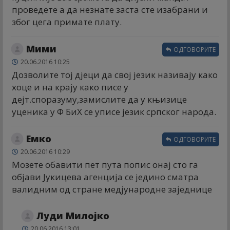
проведете а да незнате заста сте изабрани и
због цега примате плату.
Мими
ОДГОВОРИТЕ
20.06.2016 10:25
Дозволите тој дјеци да свој језик називају како
хоце и на крају како писе у
дејт.споразуму,замислите да у књизице
уценика у Ф БиХ се уписе језик српског народа.
Емко
ОДГОВОРИТЕ
20.06.2016 10:29
Мозете обавити пет пута попис онај сто га
објави Јукицева агенција се једино сматра
валидним од стране медјународне заједнице
Луди Милојко
20.06.2016 13:01