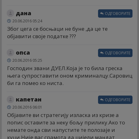
дана
ОДГОВОРИТЕ
20.06.2016 05:24
Због цега се босњаци не буне ,да це те
објавити своје податке ???
опса
ОДГОВОРИТЕ
20.06.2016 05:25
Господин звани ДУЕЛ.Која је то била греска
њега супроставити оном криминалцу.Саровиц
би га помео ко ниста.
капетан
ОДГОВОРИТЕ
20.06.2016 06:01
Објавите ви стратегију изласка из кризе а
попис оставите за неку бољу прилику.Ако то
немате онда сви напустите те полозаје и
куци.Није вас срамота да цијели мандат