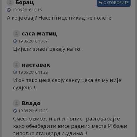
Борац
ОДГОВОРИТЕ
19.06.2016 10:16
А ко је овај? Неке птице никад не полете.
саса матиц
19.06.2016 10:57
Цијели зивот цекају на то.
наставак
19.06.2016 11:28
И он тако цека своју сансу цека ал му није
судјено !
Владо
19.06.2016 12:33
Смесно висе , и ви и попис , разговарајте
како обезбедити висе радних места И бољи
зивотно стандард људима !!