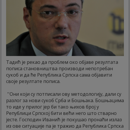
Тадић је рекао да проблем око објаве резултата
пописа становништва производи непотребан
сукоб и да ће Република Српска сама објавити
своје резултате пописа.
''Они који су потписали ову методологију, дали су
разлог за нови сукоб Срба и Бошњака. Бошњацима
то иде у прилог јер би тако њихов број у
Републици Српској бити већи него што стварно
јесте. Господин Иванић је покушао пронаћи излаз
из ове ситуације па је тражио да Република Српска