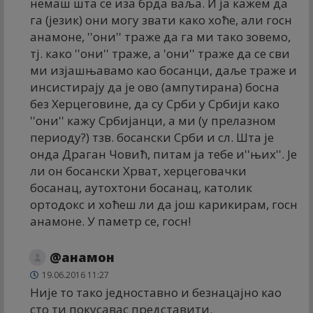
немаш шта се иза брда ваља. И ја кажем да
га (језик) они могу звати како хоће, али госн
анамоне, ''они'' траже да га ми тако зовемо,
тј. како ''они'' траже, а 'они'' траже да се сви
ми изјашњавамо као босанци, даље траже и
инсистирају да је ово (ампутирана) босна
без Херцеговине, да су Срби у Србији како
''они'' кажу Србијанци, а ми (у прелазном
периоду?) тзв. босански Срби и сл. Шта је
онда Драган Човић, питам ја тебе и''њих''. Је
ли он босански Хрват, херцеговачки
босанац, аутохтони босанац, католик
ортодокс и хоћеш ли да још карикирам, госн
анамоне. У паметр се, госн!
@анамон
19.06.2016 11:27
Није то тако једноставно и безнацајно као
сто ти покусавас представити.