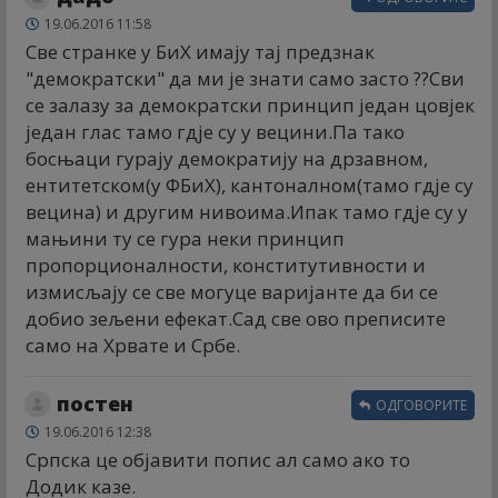
19.06.2016 11:58
Све странке у БиХ имају тај предзнак
"демократски" да ми је знати само засто ??Сви
се залазу за демократски принцип један цовјек
један глас тамо гдје су у вецини.Па тако
босњаци гурају демократију на дрзавном,
ентитетском(у ФБиХ), кантоналном(тамо гдје су
вецина) и другим нивоима.Ипак тамо гдје су у
мањини ту се гура неки принцип
пропорционалности, конститутивности и
измисљају се све могуце варијанте да би се
добио зељени ефекат.Сад све ово преписите
само на Хрвате и Србе.
постен
ОДГОВОРИТЕ
19.06.2016 12:38
Српска це објавити попис ал само ако то
Додик казе.