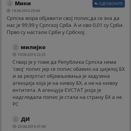
Мики
ОДГОВОРИТЕ
19.06.2016 20:44
Српска мора објавити свој попис,да се зна да
нас је 99,99 у Српској Срба. А и ово 0,01 су Срби.
Прво су настали Срби у Србској .
милијко
19.06.2016 22:25
Ствар је у томе да Република Српска нема
'свој' попис јер се попис обавио на цијелој БХ
и за резултат објављивања је задузена
агенција која је на нивоу БХ, а не на нивоу
ентитета. А агенцуја ЕУСТАТ јкоја је
надгледала попис је стала на страну БХ а не
РС
ДИ
20.06.2016 07:09