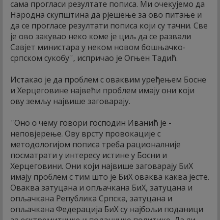
сама прогласи резултате пописа. Ми очекујемо да
Народна скупштина да рјешење за ово питање и
да се прогласе резултати пописа који су тачни. Све
је ово закувао неко коме је циљ да се развали
Савјет министара у неком новом бошњачко-
српском сукобу'', испричао је Огњен Тадић.
Истакао је да проблем с оваквим уређењем Босне
и Херцеговине највећи проблем имају они који
ову земљу највише заговарају.
''Оно о чему говори господин Иванић је -
неповјерење. Ову врсту провокације с
методологијом пописа треба рационалније
посматрати у интересу истине у Босни и
Херцеговини. Они који највише заговарају БиХ
имају проблем с тим што је БиХ оваква каква јесте.
Оваква затуцана и опљачкана БиХ, затуцана и
опљачкана Република Српска, затуцана и
опљачкана Федерација БиХ су најбољи поданици
за есктремитичке и поданичке политике. Да ли