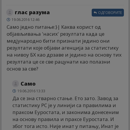
глас разума
ОДГОВОРИТЕ
19.06.2016 12:46
Само једно питање:}| Каква корист од
објављивања 'насих' резултата када це
медјународно бити признати једино они
резултати које објави агенција за статистику
на нивоу БХ као дрзаве и једино на основу тих
резултата це се све рацунати као полазни
основ за све?
Само
19.06.2016 13:33
Да се зна стварно стање. Ето зато. Завод за
статистику РС је у линији са правилима и
праксом Еуростата, и законима донесеним
на основу правила и праксе Еуростата. И
због тога исто. Није инат у питању, Инат је