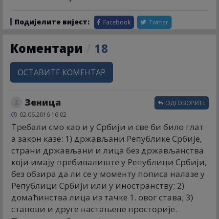
Подијелите вијест:
Facebook
Twitter
Коментари
/
18
ОСТАВИТЕ КОМЕНТАР
Зеница
ОДГОВОРИТЕ
02.06.2016 16:02
Требали смо као и у Србији и све би било глат
а закон казе: 1) држављани Републике Србије,
страни држављани и лица без држављанства
који имају пребивалиште у Републици Србији,
без обзира да ли се у моменту пописа налазе у
Републици Србији или у иностранству; 2)
домаћинства лица из тачке 1. овог става; 3)
станови и друге настањене просторије.