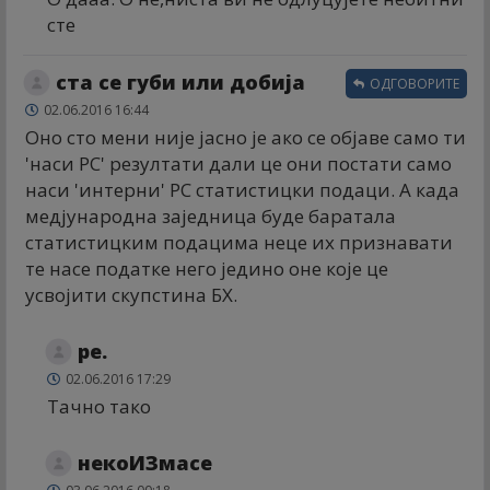
сте
ста се губи или добија
ОДГОВОРИТЕ
02.06.2016 16:44
Оно сто мени није јасно је ако се објаве само ти
'наси РС' резултати дали це они постати само
наси 'интерни' РС статистицки подаци. А када
медјународна заједница буде баратала
статистицким подацима неце их признавати
те насе податке него једино оне које це
усвојити скупстина БХ.
ре.
02.06.2016 17:29
Тачно тако
некоИЗмасе