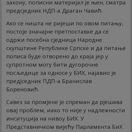
закону, пописни материјал је њен, сматра
предсједник НДП-а Драган Чавић.
Ако се ништа не ријеши по овом питању,
постоје значајне претпоставке да се
одржи посебна сједница Народне
скупштине Републике Српске и да питање
пописа буде отворено до краја јер у
супротном могу бити дугорочне
посљедице за односе у БИХ, најавио је
предјседник ПДП-а Бранислав
Бореновић.
Савез за промјене је спреман да рјешава
овај проблем, иако то није у надлежности
инситуција на нивоу БИХ. У
Представничком вијећу Парламента БиХ