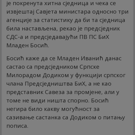
је покренута хитна сједница и чека се
извјештај Савјета министара односно три
агенције за статистику да би та сједница
била настављена, рекао је предсједник
СДС-а и предсједавајући ПВ ПС БиХ
Младен Босић.
Босић каже да се Младен Иванић данас
састао са предсједником Српске
Милорадом Додиком у функцији српског
члана Предсједништва БиХ, а не као
представник Савеза за промјене, али у
томе не види ништа спорно. Босић
негира било какву могућност за
сазивање састанка са Додиком о питању
пописа.