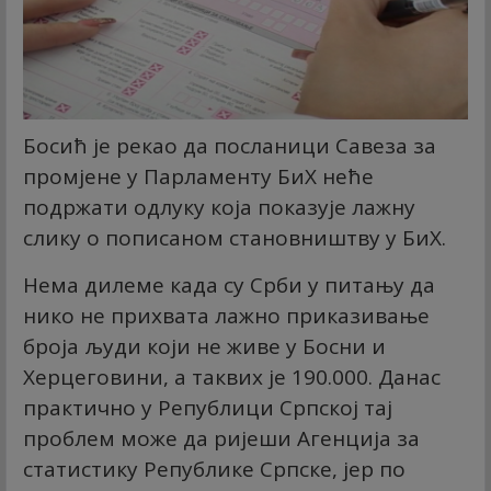
Босић је рекао да посланици Савеза за
промјене у Парламенту БиХ неће
подржати одлуку која показује лажну
слику о пописаном становништву у БиХ.
Нема дилеме када су Срби у питању да
нико не прихвата лажно приказивање
броја људи који не живе у Босни и
Херцеговини, а таквих је 190.000. Данас
практично у Републици Српској тај
проблем може да ријеши Агенција за
статистику Републике Српске, јер по