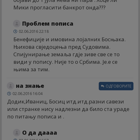
Мики прогласити банкрот онда???
Проблем пописа
02.06.2016 22:18
Бенефиције и имовина лојалних Босњака.
Њихова свједоцења пред Судовима.
Спијунирање земаља гдје зиве све се то
види у попису. Није то о Србима. Је.е се
њима за тим.
на знање
ОДГОВОРИТЕ
02.06.2016 16:04
Додик,Иваниц, Босиц итд.итд.разни савези
или странке нису надлезни да било ста ураде
по питању пописа и .
О да даааа