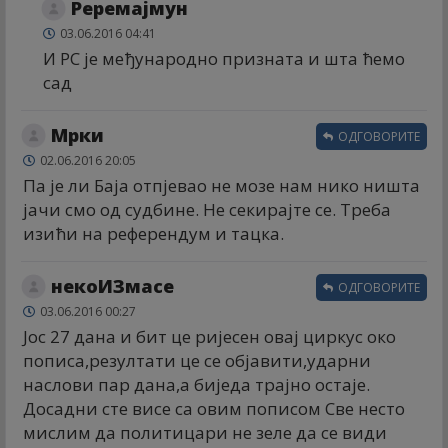
Реремајмун
03.06.2016 04:41
И РС је међународно призната и шта ћемо
сад
Мрки
ОДГОВОРИТЕ
02.06.2016 20:05
Па је ли Баја отпјевао не мозе нам нико ништа
јачи смо од судбине. Не секирајте се. Треба
изићи на референдум и тацка.
некоИЗмасе
ОДГОВОРИТЕ
03.06.2016 00:27
Јос 27 дана и бит це ријесен овај циркус око
пописа,резултати це се објавити,ударни
наслови пар дана,а биједа трајно остаје.
Досадни сте висе са овим пописом Све несто
мислим да политицари не зеле да се види