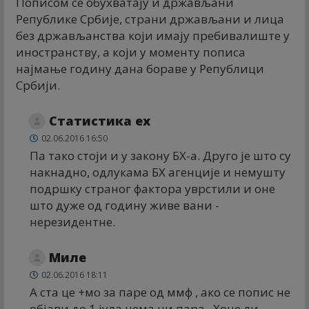
Пописом се обухватају и држављани
Републике Србије, страни држављани и лица
без држављанства који имају пребивалиште у
иностранству, а који у моменту пописа
најмање годину дана бораве у Републици
Србији.
Статистика еx
02.06.2016 16:50
Па тако стоји и у закону БХ-а. Друго је што су
накнадно, одлукама БХ агенције и немушту
подршку страног фактора уврстили и оне
што дуже од годину живе вани -
нерезидентне.
Миле
02.06.2016 18:11
А ста це +мо за паре од ммф , ако се попис не
објави до 1 јула нема ни пара . Хоце ли