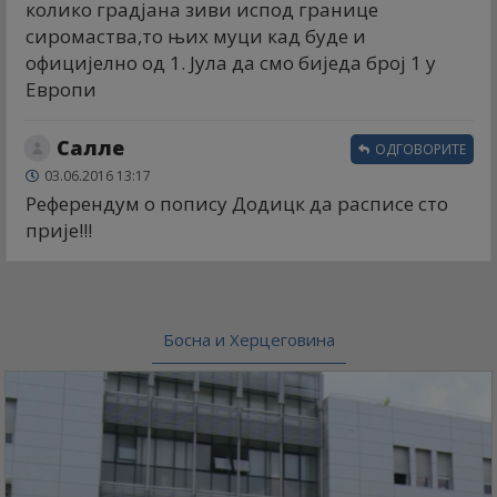
колико градјана зиви испод границе
сиромаства,то њих муци кад буде и
официјелно од 1. Јула да смо биједа број 1 у
Европи
Салле
ОДГОВОРИТЕ
03.06.2016 13:17
Референдум о попису Додицк да расписе сто
прије!!!
Босна и Херцеговина