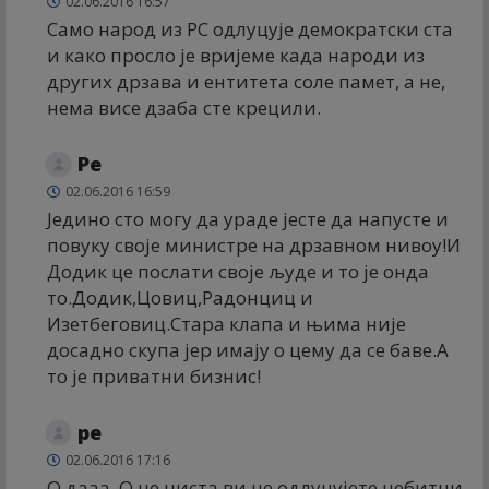
02.06.2016 16:57
Само народ из РС одлуцује демократски ста
и како просло је вријеме када народи из
других дрзава и ентитета соле памет, а не,
нема висе дзаба сте крецили.
Ре
02.06.2016 16:59
Једино сто могу да ураде јесте да напусте и
повуку своје министре на дрзавном нивоу!И
Додик це послати своје људе и то је онда
то.Додик,Цовиц,Радонциц и
Изетбеговиц.Стара клапа и њима није
досадно скупа јер имају о цему да се баве.А
то је приватни бизнис!
ре
02.06.2016 17:16
О дааа. О не,ниста ви не одлуцујете небитни