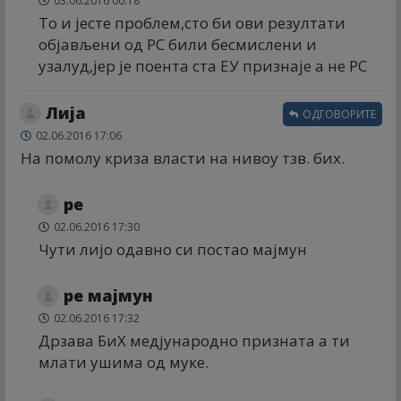
03.06.2016 00:18
То и јесте проблем,сто би ови резултати
објављени од РС били бесмислени и
узалуд,јер је поента ста ЕУ признаје а не РС
Лија
ОДГОВОРИТЕ
02.06.2016 17:06
На помолу криза власти на нивоу тзв. бих.
ре
02.06.2016 17:30
Чути лијо одавно си постао мајмун
ре мајмун
02.06.2016 17:32
Дрзава БиХ медјународно призната а ти
млати ушима од муке.