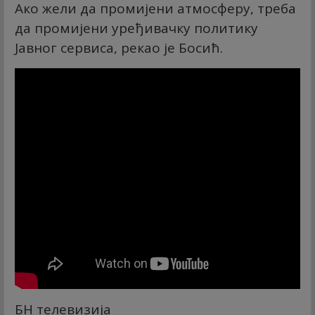
Ако жели да промијени атмосферу, треба
да промијени уређивачку политику
Јавног сервиса, рекао је Босић.
БН телевизија