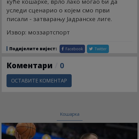
куће кошарке, врло лако могао би да
уследи сценарио о којем смо први
писали - затварању Јадранске лиге.
Извор: моззартспорт
Подијелите вијест:
Facebook
Twitter
Коментари
/
0
ОСТАВИТЕ КОМЕНТАР
Кошарка