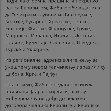
подигла огромна прашина и покренуо
рат са Евролигом, Фиба је обелоданила
да ће играти клубови из Белорусије,
Белгије, Бугарске, Хрватске, Чешке,
Естоније, Финске, Француске, Грчке,
Мађарске, Израела, Италије, Летоније,
Пољске, Румуније, Словеније, Шведске,
Турске и Украјине.
Из регионалне Јадранске лиге жељу за
учешћем у новом такмичењу изразили су
Цибона, Крка и Тајфун.
Подсетимо, Фиба је недавно укинула
признање Јадранској лиги, а ако у
међувремену не дође до некаквог
договора челника Евролиге и Европске