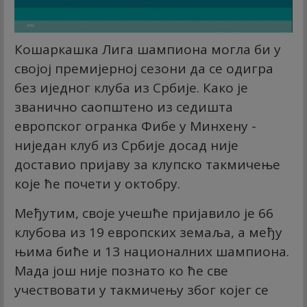
Кошаркашка Лига шампиона могла би у
својој премијерној сезони да се одигра
без иједног клуба из Србије. Како је
званично саопштено из седишта
европског огранка Фибе у Минхену -
ниједан клуб из Србије досад није
доставио пријаву за клупско такмичење
које ће почети у октобру.
Међутим, своје учешће пријавило је 66
клубова из 19 европских земаља, а међу
њима биће и 13 националних шампиона.
Мада још није познато ко ће све
учествовати у такмичењу због којег се