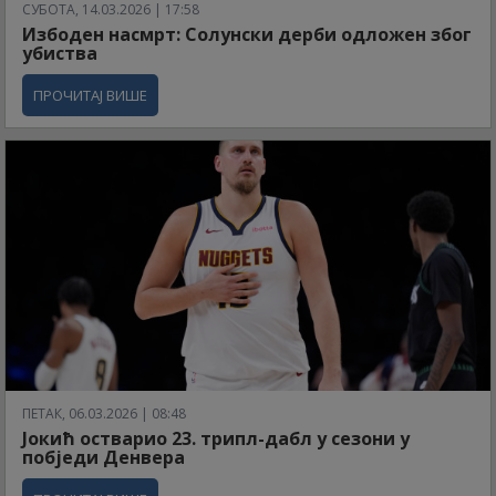
СУБОТА, 14.03.2026 | 17:58
Избоден насмрт: Солунски дерби одложен због
убиства
ПРОЧИТАЈ ВИШЕ
ПЕТАК, 06.03.2026 | 08:48
Јокић остварио 23. трипл-дабл у сезони у
побједи Денвера