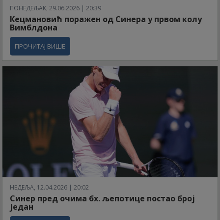
ПОНЕДЕЉАК, 29.06.2026 | 20:39
Кецмановић поражен од Синера у првом колу
Вимблдона
ПРОЧИТАЈ ВИШЕ
НЕДЕЉА, 12.04.2026 | 20:02
Синер пред очима бх. љепотице постао број
један