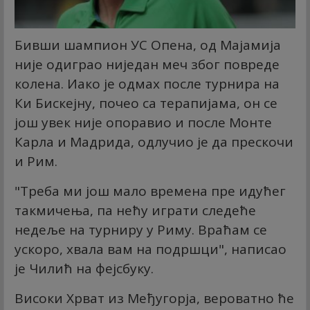
Бивши шампион УС Опена, од Мајамија
није одиграо ниједан меч због повреде
колена. Иако је одмах после турнира на
Ки Бискејну, почео са терапијама, он се
још увек није опоравио и после Монте
Карла и Мадрида, одлучио је да прескочи
и Рим.
"Треба ми још мало времена пре идућег
такмичења, па нећу играти следеће
недеље на турниру у Риму. Враћам се
ускоро, хвала вам на подршци", написао
је Чилић на фејсбуку.
Високи Хрват из Међугорја, вероватно ће