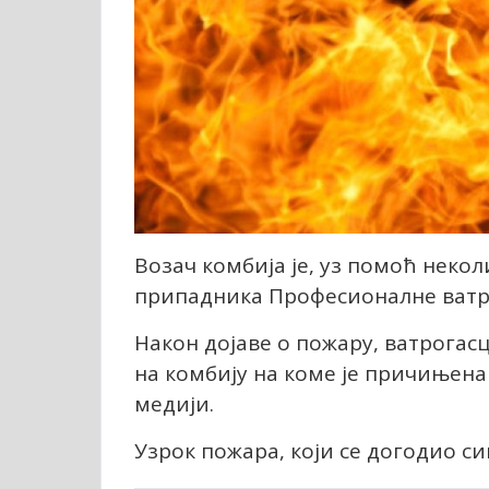
Возач комбија је, уз помоћ неко
припадника Професионалне ватро
Након дојаве о пожару, ватрогас
на комбију на коме је причињена
медији.
Узрок пожара, који се догодио син