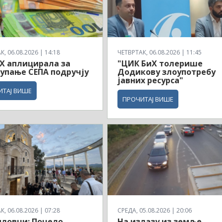
, 06.08.2026 | 14:18
ЧЕТВРТАК, 06.08.2026 | 11:45
Х аплицирала за
"ЦИК БиХ толерише
упање СЕПА подручју
Додикову злоупотребу
јавних ресурса"
ИТАЈ ВИШЕ
ПРОЧИТАЈ ВИШЕ
, 06.08.2026 | 07:28
СРЕДА, 05.08.2026 | 20:06
ловци: Почело
На излазу из земље