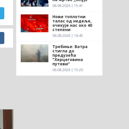
06.08.2026 | 15:41
Нови топлотни
талас од недеље,
очекује нас око 40
степени
06.08.2026 | 16:45
Требиње: Ватра
стигла до
предузећа
"Херцеговина
путеви"
06.08.2026 | 15:20