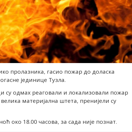
лико пролазника, гасио пожар до доласка
гасне јединице Тузла.
ци су одмах реаговали и локализовали пожар
 велика материјална штета, пренијели су
оћ око 18.00 часова, за сада није познат.