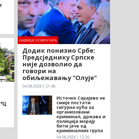
е
НАЈВИШЕ КОМЕНТАРА
Додик понизио Србе:
Предсједнику Српске
није дозволио да
говори на
обиљежавању "Олује"
04.08.2026 | 21:48
Источно Сарајево не
смије постати
1°Ц
сигурна кућа за
организовани
криминал, држава и
полиција морају
бити јаче од
криминалних група
04.08.2026 | 12:30