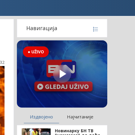
Навигација
● UŽIVO
:32
Издвојено
Најчитаније
Новинарку БН ТВ