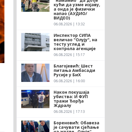
"намамио" да дође
кући да узме изјаву,
а онда је физички
напао (АУДИО/
ВИДЕО)
06.08.2026 | 13:32
Инспектор СИПА
величао "Олују", на
тесту углед и
контрола агенције
06.08.2026 | 15:17
Благојевић: Шест
питања Амбасади
Русије у БиХ
06.08.2026 | 16:00
Након покушаја
убиства: И ФУП
тражи Ђорђа
Ждралу
06.08.2026 | 17:13
Бореновић: Обавеза
је сачувати сјећање
на жртве „Олује“