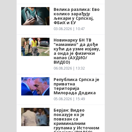
Велика разлика: Ево
колико зарађују
љекари у Српској,
ФБиХ и ЕУ
03.08.2026 | 10:47
Новинарку БН ТВ
"намамио" да дође
кући да узме изјаву,
а онда је физички
напао (АУДИО/
ВИДЕО)
06.08.2026 | 13:32
Република Српска је
приватна
територија
Милорада Додика
05.08.2026 | 15:49
Берјан: Видео
показује ко је
повезан са
криминалним
групама у Источном