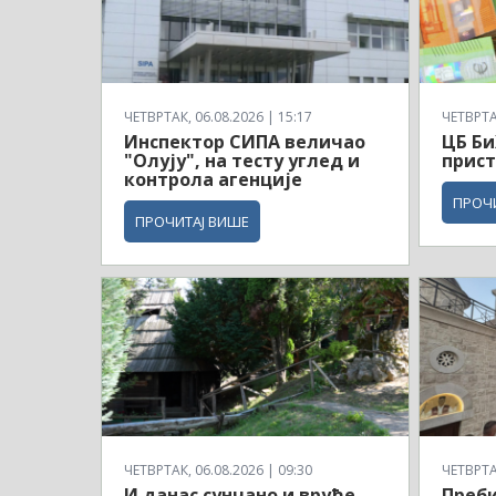
ЧЕТВРТАК, 06.08.2026 | 15:17
ЧЕТВРТАК
Инспектор СИПА величао
ЦБ Би
"Олују", на тесту углед и
прист
контрола агенције
ПРОЧ
ПРОЧИТАЈ ВИШЕ
ЧЕТВРТАК, 06.08.2026 | 09:30
ЧЕТВРТАК
И данас сунчано и вруће,
Преби