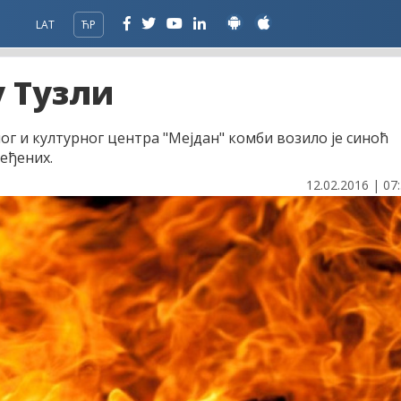
LAT
ЋР
 Тузли
ог и културног центра "Мејдан" комби возило је синоћ
јеђених.
12.02.2016 | 07