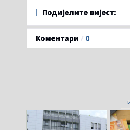
Подијелите вијест:
Коментари
/
0
Б