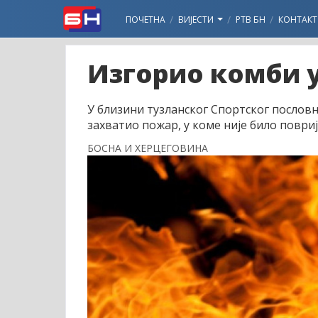
ПОЧЕТНА
ВИЈЕСТИ
РТВ БН
КОНТАКТ
Изгорио комби у
У близини тузланског Спортског пословн
захватио пожар, у коме није било поври
БОСНА И ХЕРЦЕГОВИНА