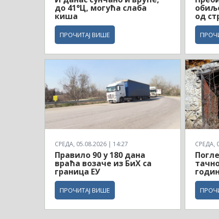
до 41°Ц, могућа слаба
обиљ
киша
од ст
ПРОЧИТАЈ ВИШЕ
ПРОЧ
СРЕДА, 05.08.2026 | 14:27
СРЕДА, 0
Правило 90 у 180 дана
Погле
враћа возаче из БиХ са
тачно
граница ЕУ
годин
ПРОЧИТАЈ ВИШЕ
ПРОЧ