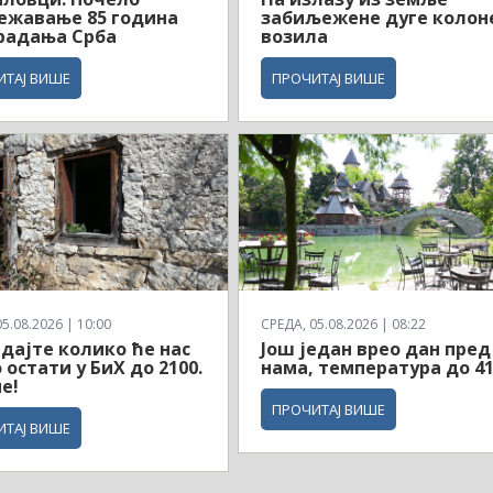
ежавање 85 година
забиљежене дуге колон
радања Срба
возила
ИТАЈ ВИШЕ
ПРОЧИТАЈ ВИШЕ
5.08.2026 | 10:00
СРЕДА, 05.08.2026 | 08:22
дајте колико ће нас
Још један врео дан пред
 остати у БиХ до 2100.
нама, температура до 4
е!
ПРОЧИТАЈ ВИШЕ
ИТАЈ ВИШЕ