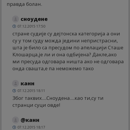
правда болан.
сноудене
07.12.2015 17:50
стране судије су дејтонска категорија а они
су у том суду можда једини непристрасни,
шта је било са пресудом по апелацији Сташе
Клошарца,је ли и она одбијена? Дакле,ако
ми пресуда одговара ништа ако не одговара
онда свашта,е па неможемо тако
канн
07.12.2015 18:11
Због таквих....Сноудена....као ти,су ти
странци суци овде!
@канн
07.12.2015 18:17