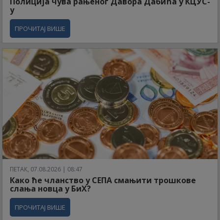
Полиција чува рањеног Давора Дабића у КЦУС-
у
ПРОЧИТАЈ ВИШЕ
ПЕТАК, 07.08.2026 | 08:47
Како ће чланство у СЕПА смањити трошкове
слања новца у БиХ?
ПРОЧИТАЈ ВИШЕ