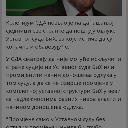
Колегијум СДА позвао је на данашањој
сједници све странке да поштују одлуке
Уставног суда БиХ, за које истиче да су
коначне и обавезујуће.
У СДА сматрају да није могуће искључити
стране судије из Уставног суда БиХ или
промијенити начин доношења одлука у
том суду, а да се не изврше промјене у
комплетној уставној структури БиХ у вези
са надлежностима разних нивоа власти и
начином доношења одлука.
"Промјене само у Уставном суду без
осталих промјена чиниле би грубо