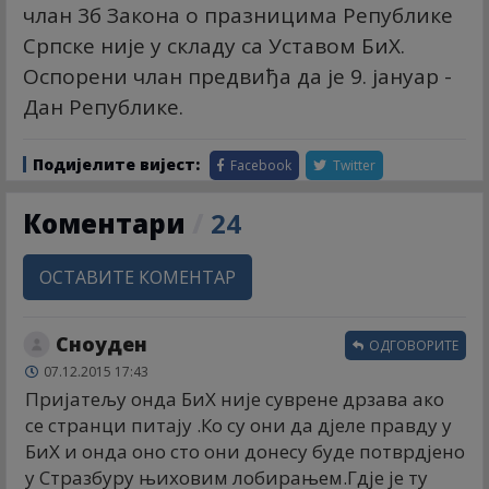
члан 3б Закона о празницима Републике
Српске није у складу са Уставом БиХ.
Оспорени члан предвиђа да је 9. јануар -
Дан Републике.
Подијелите вијест:
Facebook
Twitter
Коментари
/
24
ОСТАВИТЕ КОМЕНТАР
Сноуден
ОДГОВОРИТЕ
07.12.2015 17:43
Пријатељу онда БиХ није суврене дрзава ако
се странци питају .Ко су они да дјеле правду у
БиХ и онда оно сто они донесу буде потврдјено
у Стразбуру њиховим лобирањем.Гдје је ту