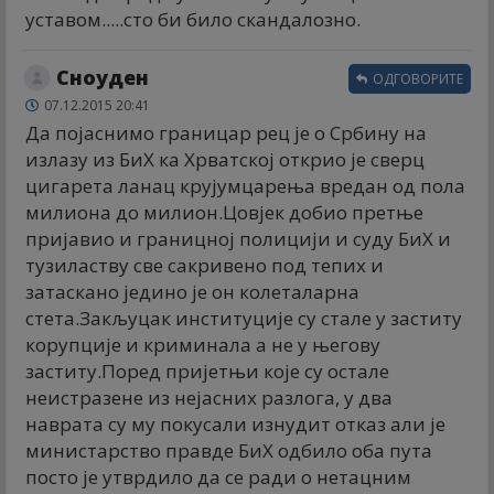
уставом.....сто би било скандалозно.
Сноуден
ОДГОВОРИТЕ
07.12.2015 20:41
Да појаснимо границар рец је о Србину на
излазу из БиХ ка Хрватској открио је сверц
цигарета ланац крујумцарења вредан од пола
милиона до милион.Цовјек добио претње
пријавио и границној полицији и суду БиХ и
тузиластву све сакривено под тепих и
затаскано једино је он колеталарна
стета.Закљуцак институције су стале у заститу
корупције и криминала а не у његову
заститу.Поред пријетњи које су остале
неистразене из нејасних разлога, у два
наврата су му покусали изнудит отказ али је
министарство правде БиХ одбило оба пута
посто је утврдило да се ради о нетацним