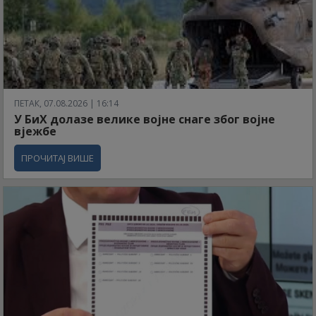
ПЕТАК, 07.08.2026 | 16:14
У БиХ долазе велике војне снаге због војне
вјежбе
ПРОЧИТАЈ ВИШЕ