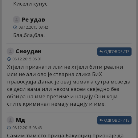
Кисели купус
Ре удав
08.12.2015 03:42
Бла,бла,бла.
Сноуден
ОДГОВОРИТЕ
08.12.2015 06:01
Хтјели признати или не хтјели бити реални
или не али ово је стварна слика БиХ
правосудја.Данас је овај момак а сутра мозе да
се деси вама или неком васем свеједно без
обзира на име презиме и нацију.Они који
стите криминал немају нацију и име.
Мд
ОДГОВОРИТЕ
08.12.2015 08:43
Самим тим сто прица Бакурциц признаје да