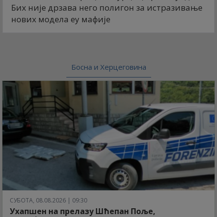
Бих није дрзава него полигон за истразивање
нових модела еу мафије
Босна и Херцеговина
СУБОТА, 08.08.2026 | 09:30
Ухапшен на прелазу Шћепан Поље,