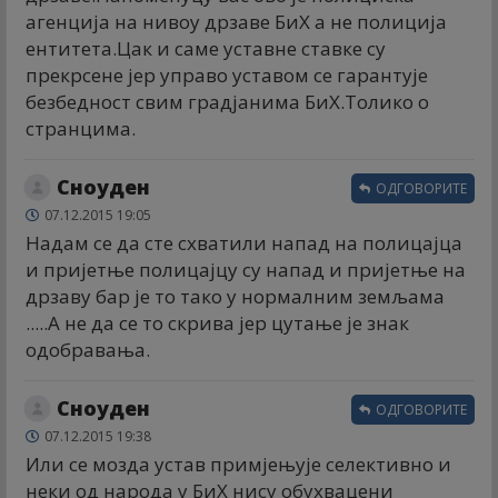
агенција на нивоу дрзаве БиХ а не полиција
ентитета.Цак и саме уставне ставке су
прекрсене јер управо уставом се гарантује
безбедност свим градјанима БиХ.Толико о
странцима.
Сноуден
ОДГОВОРИТЕ
07.12.2015 19:05
Надам се да сте схватили напад на полицајца
и пријетње полицајцу су напад и пријетње на
дрзаву бар је то тако у нормалним земљама
.....А не да се то скрива јер цутање је знак
одобравања.
Сноуден
ОДГОВОРИТЕ
07.12.2015 19:38
Или се мозда устав примјењује селективно и
неки од народа у БиХ нису обухвацени