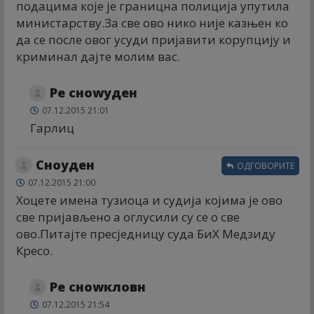
подацима које је границна полиција упутила
министарству.За све ово нико није казњен ко
да се после овог усуди пријавити корупцију и
криминал дајте молим вас.
Ре сноwуден
07.12.2015 21:01
Гарлиц
Сноуден
ОДГОВОРИТЕ
07.12.2015 21:00
Хоцете имена тузиоца и судија којима је ово
све пријављено а оглусили су се о све
ово.Питајте пресједницу суда БиХ Медзиду
Кресо.
Ре сноwкловн
07.12.2015 21:54