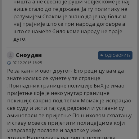
ништа а не свесно је руши човјек коме је нај
више стало до те државе. Ја ту политику не
разумијем.Сваком је знано да је нај боље и
нај трајније што се три народа договоре а
што се намеће било коме народу не траје
дуго.
Сноуден
ОДГОВОРИТЕ
07.12.2015 18:25
Ре за канн и овог другог- Ето реци цу вам да
знате колико се кунете у те странце
.Припадник границне полиције БиХ је имао
пријетње које је неко унутар границне
покиције сакрио под тепих.Момак је испрацао
све суду и исти тај суд редовни и уставни су
аминовали те пријетње.По њиховом схватању
и ставу мозе се пријетити полицајцима који
изврсавају послове и задатке у име
дрзаве.Напоменуцу вас ово је полициска