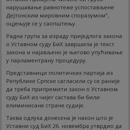
нарушавање равнотеже успостављене
Дејтонским мировним споразумом",
оцјењује се у саопштењу.
Радна група за израду приједлога закона
о Уставном суду БиХ завршила је текст
закона и најављено је његово упућивање
у парламентрану процедуру.
Представници политичких партија из
Републике Српске сагласили су се раније
да треба припремити закон о Уставном
суду БиХ из чијег састава би били
елиминисане стране судије.
Таква одлука донесена је након што је
Уставни суд БиХ 26. новембра утврдио да