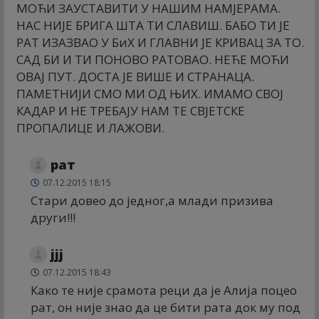
МОЋИ ЗАУСТАВИТИ У НАШИМ НАМЈЕРАМА.
НАС НИЈЕ БРИГА ШТА ТИ СЛАВИШ. БАБО ТИ ЈЕ
РАТ ИЗАЗВАО У БиХ И ГЛАВНИ ЈЕ КРИВАЦ ЗА ТО.
САД БИ И ТИ ПОНОВО РАТОВАО. НЕЋЕ МОЋИ
ОВАЈ ПУТ. ДОСТА ЈЕ ВИШЕ И СТРАНАЦА.
ПАМЕТНИЈИ СМО МИ ОД ЊИХ. ИМАМО СВОЈ
КАДАР И НЕ ТРЕБАЈУ НАМ ТЕ СВЈЕТСКЕ
ПРОПАЛИЦЕ И ЛАЖОВИ.
рат
07.12.2015 18:15
Стари довео до једног,а млади призива
други!!!
јјј
07.12.2015 18:43
Како те није срамота реци да је Алија поцео
рат, он није знао да це бити рата док му под