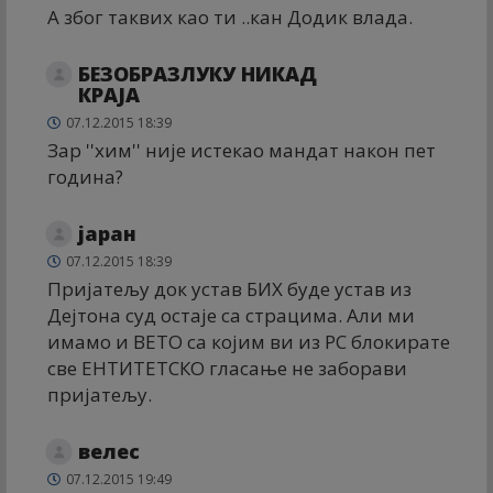
А због таквих као ти ..кан Додик влада.
БЕЗОБРАЗЛУКУ НИКАД
КРАЈА
07.12.2015 18:39
Зар ''хим'' није истекао мандат након пет
година?
јаран
07.12.2015 18:39
Пријатељу док устав БИХ буде устав из
Дејтона суд остаје са страцима. Али ми
имамо и ВЕТО са којим ви из РС блокирате
све ЕНТИТЕТСКО гласање не заборави
пријатељу.
велес
07.12.2015 19:49