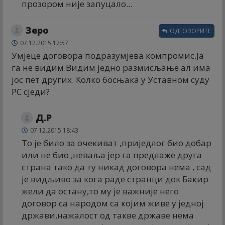
прозором није запуцало...
Зеро
ОДГОВОРИТЕ
07.12.2015 17:57
Умјеце договора подразумјева компромис.Ја
га не видим.Видим једно размисљање ал има
јос пет других. Колко босњака у Уставном суду
РС сједи?
Д.Р
07.12.2015 18:43
То је било за очекиват ,приједлог био добар
или не био ,неваља јер га предлаже друга
страна тако да ту никад договора нема , сад
је видљиво за кога раде странци док Бакир
жели да остану,то му је важније него
договор са народом са којим живе у једној
држави,нажалост од такве државе нема