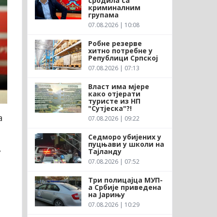
сродила са
криминалним
групама
07.08.2026 | 10:08
Робне резерве
хитно потребне у
Републици Српској
07.08.2026 | 07:13
Власт има мјере
како отјерати
туристе из НП
"Сутјеска"?!
а
07.08.2026 | 09:22
Седморо убијених у
пуцњави у школи на
у
Тајланду
07.08.2026 | 07:52
Три полицајца МУП-
а Србије приведена
на Јарињу
07.08.2026 | 10:29