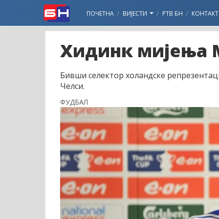
ПОЧЕТНА
ВИЈЕСТИ
РТВ БН
КОНТАКТ
Хидинк мијења М
Бивши селектор холандске репрезентациј
Челси.
ФУДБАЛ