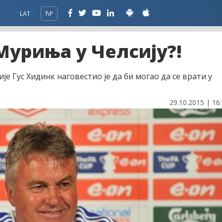
LAT
ЋР
уриња у Челсију?!
е Гус Хидинк наговестио је да би могао да се врати у
29.10.2015 | 16