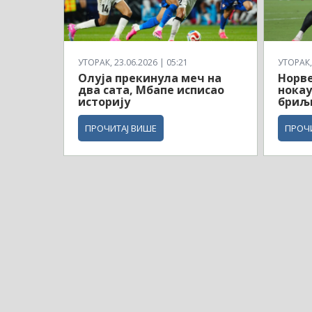
УТОРАК, 23.06.2026 | 05:21
УТОРАК, 
Олуја прекинула меч на
Норв
два сата, Мбапе исписао
нокау
историју
бриљ
ПРОЧИТАЈ ВИШЕ
ПРОЧ