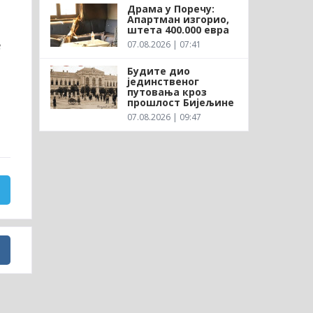
Драма у Поречу:
Апартман изгорио,
штета 400.000 евра
е
07.08.2026 | 07:41
Будите дио
јединственог
путовања кроз
прошлост Бијељине
07.08.2026 | 09:47