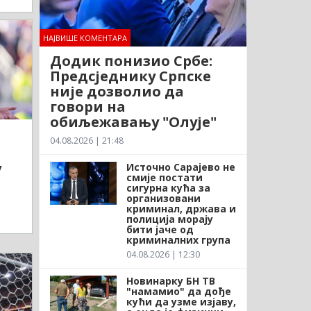
НАЈВИШЕ КОМЕНТАРА
Додик понизио Србе:
Предсједнику Српске
није дозволио да
говори на
обиљежавању "Олује"
04.08.2026 | 21:48
Источно Сарајево не
у
смије постати
сигурна кућа за
организовани
криминал, држава и
полиција морају
бити јаче од
криминалних група
04.08.2026 | 12:30
Новинарку БН ТВ
"намамио" да дође
кући да узме изјаву,