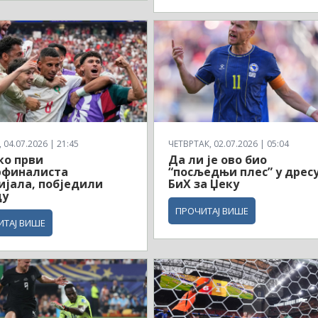
04.07.2026 | 21:45
ЧЕТВРТАК, 02.07.2026 | 05:04
ко први
Да ли је ово био
рфиналиста
“посљедњи плес” у дрес
јала, побједили
БиХ за Џеку
ду
ПРОЧИТАЈ ВИШЕ
ИТАЈ ВИШЕ