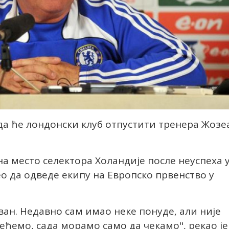
 да ће лондонски клуб отпустити тренера Жозе
 на место селектора Холандије после неуспеха 
о да одведе екипу на Европско првенство у
ван. Недавно сам имао неке понуде, али није
ећемо, сада морамо само да чекамо", рекао је