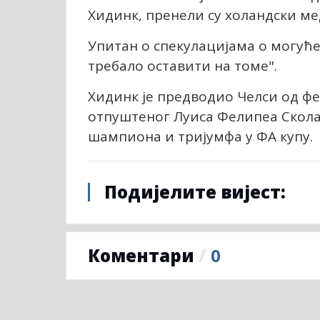
Хидинк, пренели су холандски ме
Упитан о спекулацијама о могућем
требало оставити на томе".
Хидинк је предводио Челси од феб
отпуштеног Луиса Фелипеа Скола
шампиона и тријумфа у ФА купу.
Подијелите вијест:
Коментари
/
0