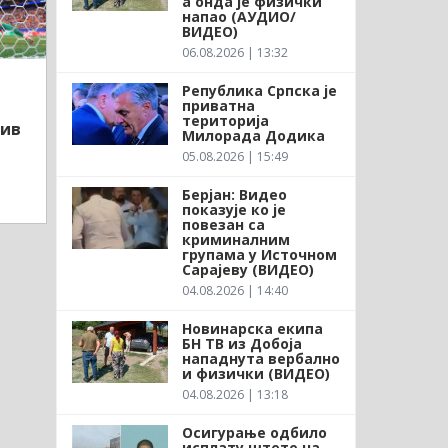
а онда је физички
напао (АУДИО/
ВИДЕО)
06.08.2026 | 13:32
Република Српска је
приватна
територија
тив
Милорада Додика
05.08.2026 | 15:49
Берјан: Видео
показује ко је
повезан са
криминалним
групама у Источном
Сарајеву (ВИДЕО)
04.08.2026 | 14:40
Новинарска екипа
БН ТВ из Добоја
нападнута вербално
и физички (ВИДЕО)
04.08.2026 | 13:18
Осигурање одбило
исплату штете на