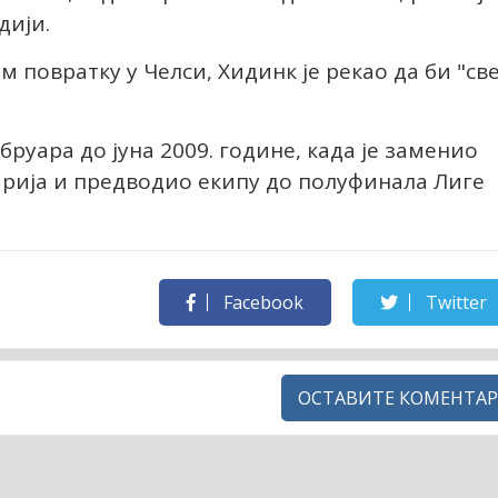
дији.
 повратку у Челси, Хидинк је рекао да би "св
руара до јуна 2009. године, када је заменио
рија и предводио екипу до полуфинала Лиге
Facebook
Twitter
ОСТАВИТЕ КОМЕНТАР