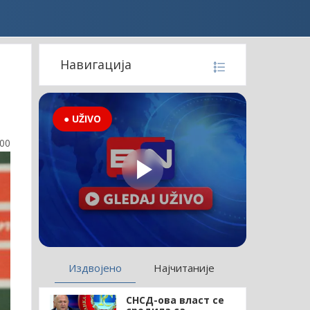
Навигација
● UŽIVO
:00
Издвојено
Најчитаније
СНСД-ова власт се