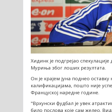
Хидинк је подгрејао спекулације
Муриња због лоших резултата.
Он је крајем јуна поднео оставку
калификацијама, пошто није успе
Француској наредне године.
"Врхунски фудбал је увек атракти
било послова које сам желео. Вид