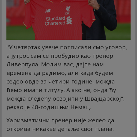
"У четвртак увече потписали смо уговор,
а јутрос сам се пробудио као тренер
Ливерпула. Молим вас, дајте нам
времена да радимо, али када будем
седео овде за четири године, можда
ћемо имати титулу. А ако не, онда ћу
можда следећу освојити у Швајцарској",
рекао је 48-годишњи Немац.
Харизматични тренер није желео да
открива никакве детаље свог плана.