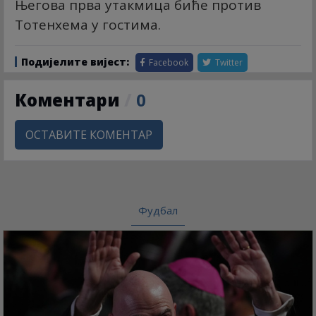
Његова прва утакмица биће против
Тотенхема у гостима.
Подијелите вијест:
Facebook
Twitter
Коментари
/
0
ОСТАВИТЕ КОМЕНТАР
Фудбал