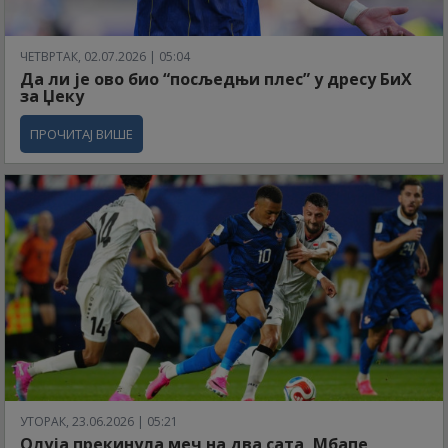
ЧЕТВРТАК, 02.07.2026 | 05:04
Да ли је ово био “посљедњи плес” у дресу БиХ
за Џеку
ПРОЧИТАЈ ВИШЕ
УТОРАК, 23.06.2026 | 05:21
Олуја прекинула меч на два сата, Мбапе