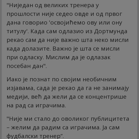
"Ниједан од великих тренера у
прошлости није седео овде и од првог
дана говорио 'освојићемо ову или ону
титулу'. Када сам одлазио из Дортмунда
рекао сам да није важно шта неко мисли
када долазите. Важно је шта се мисли
при одласку. Мислим да је одлазак
посебан дан".
Иако је познат по својим необичним
изјавама, сада је рекао да га не занимају
медији, већ да жели да се концентрише
на рад са играчима.
"Није ми стало до оволиког публицитета
– желим да радим са играчима. Ја сам
фудбалски тренер“.