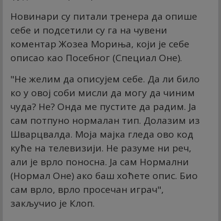
Новинари су питали тренера да опише
себе и подсетили су га на чувени
коментар Жозеа Мориња, који је себе
описао као Посебног (Специал Оне).
"Не желим да описујем себе. Да ли било
ко у овој соби мисли да могу да чиним
чуда? Не? Онда ме пустите да радим. Ја
сам потпуно нормалан тип. Долазим из
Шварцвалда. Моја мајка гледа ово код
куће на телевизији. Не разуме ни реч,
али је врло поносна. Ја сам Нормални
(Нормал Оне) ако баш хоћете опис. Био
сам врло, врло просечан играч",
закључио је Клоп.