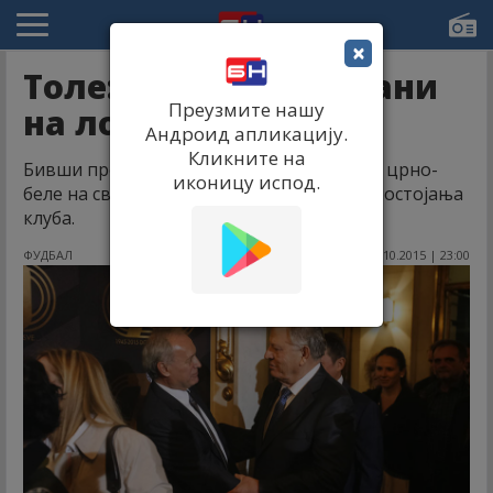
×
Толе: Партизане, стани
Преузмите нашу
на лопту!
Андроид апликацију.
Кликните на
Бивши председник критиковао и хвалио црно-
иконицу испод.
беле на свечаности поводом 70. година постојања
клуба.
ФУДБАЛ
05.10.2015 | 23:00