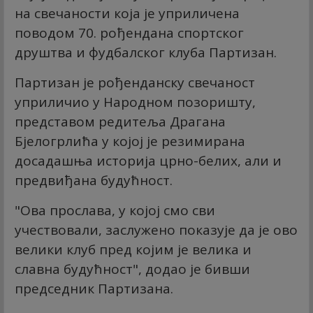
на свечаности која је уприличена
поводом 70. рођендана спортског
друштва и фудбалског клуба Партизан.
Партизан је рођенданску свечаност
уприличио у Народном позоришту,
представом редитеља Драгана
Бјелогрлића у којој је резимирана
досадашња историја црно-белих, али и
предвиђана будућност.
"Ова прослава, у којој смо сви
учествовали, заслужено показује да је ово
велики клуб пред којим је велика и
славна будућност", додао је бивши
председник Партизана.