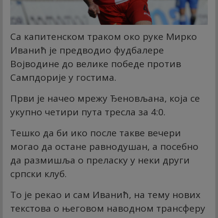
Са капитенском траком око руке Мирко
Иванић је предводио фудбалере
Војводине до велике победе против
Сампдорије у гостима.
Први је начео мрежу Ђеновљана, која се
укупно четири пута тресла за 4:0.
Тешко да би ико после такве вечери
могао да остане равнодушан, а посебно
да размишља о преласку у неки други
српски клуб.
То је рекао и сам Иванић, на тему нових
текстова о његовом наводном трансферу