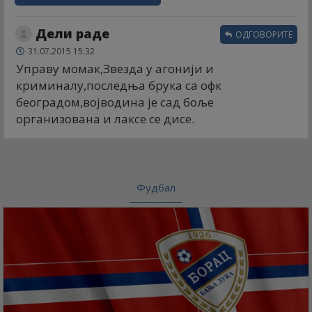
Дели раде
ОДГОВОРИТЕ
31.07.2015 15:32
Управу момак,Звезда у агонији и
криминалу,последња брука са офк
београдом,војводина је сад боље
организована и лаксе се дисе.
Фудбал