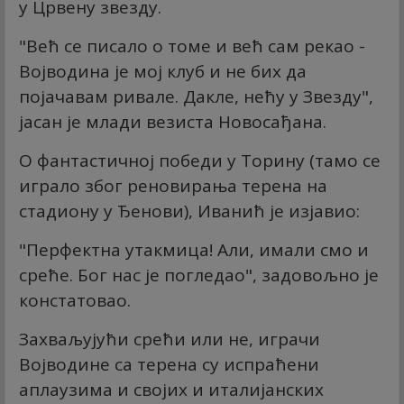
у Црвену звезду.
"Већ се писало о томе и већ сам рекао -
Војводина је мој клуб и не бих да
појачавам ривале. Дакле, нећу у Звезду",
јасан је млади везиста Новосађана.
О фантастичној победи у Торину (тамо се
играло због реновирања терена на
стадиону у Ђенови), Иванић је изјавио:
"Перфектна утакмица! Али, имали смо и
среће. Бог нас је погледао", задовољно је
констатовао.
Захваљујући срећи или не, играчи
Војводине са терена су испраћени
аплаузима и својих и италијанских