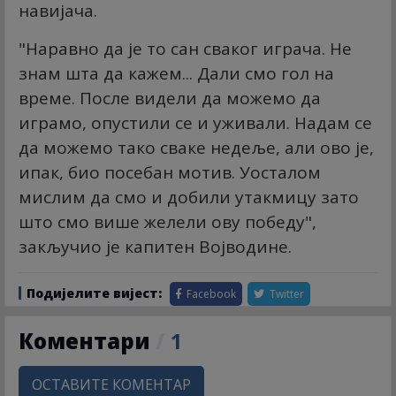
навијача.
"Наравно да је то сан сваког играча. Не
знам шта да кажем... Дали смо гол на
време. После видели да можемо да
играмо, опустили се и уживали. Надам се
да можемо тако сваке недеље, али ово је,
ипак, био посебан мотив. Уосталом
мислим да смо и добили утакмицу зато
што смо више желели ову победу",
закључио је капитен Војводине.
Подијелите вијест:
Facebook
Twitter
Коментари
/
1
ОСТАВИТЕ КОМЕНТАР