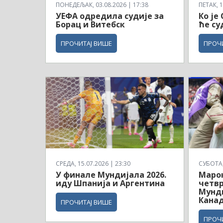
ПОНЕДЕЉАК, 03.08.2026 | 17:38
ПЕТАК, 1
УЕФА одредила судије за
Ко је
Борац и Витебск
ће су
ПРОЧИТАЈ ВИШЕ
ПРОЧ
СРЕДА, 15.07.2026 | 23:30
СУБОТА, 
У финале Мундијала 2026.
Маро
иду Шпанија и Аргентина
четв
Мунди
Кана
ПРОЧИТАЈ ВИШЕ
ПРОЧ