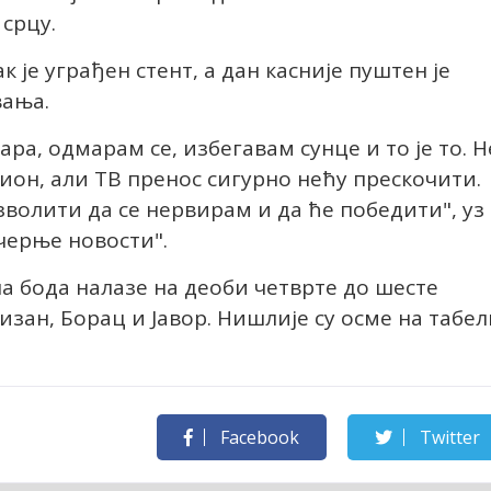
срцу.
к је уграђен стент, а дан касније пуштен је
вања.
ара, одмарам се, избегавам сунце и то је то. Н
дион, али ТВ пренос сигурно нећу прескочити.
зволити да се нервирам и да ће победити", уз
ечерње новости".
на бода налазе на деоби четврте до шесте
изан, Борац и Јавор. Нишлије су осме на табел
Facebook
Twitter