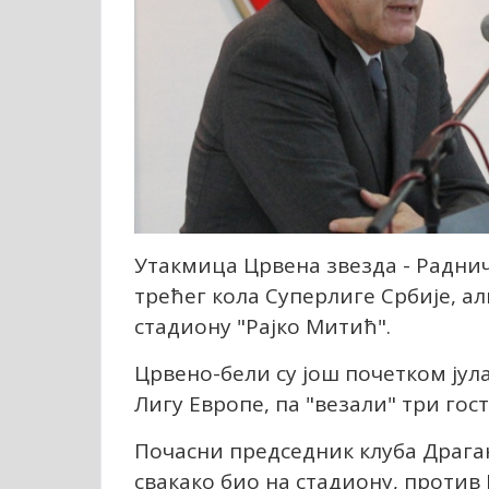
Утакмица Црвена звезда - Раднич
трећег кола Суперлиге Србије, а
стадиону "Рајко Митић".
Црвено-бели су још почетком јул
Лигу Европе, па "везали" три гос
Почасни председник клуба Драга
свакако био на стадиону, против