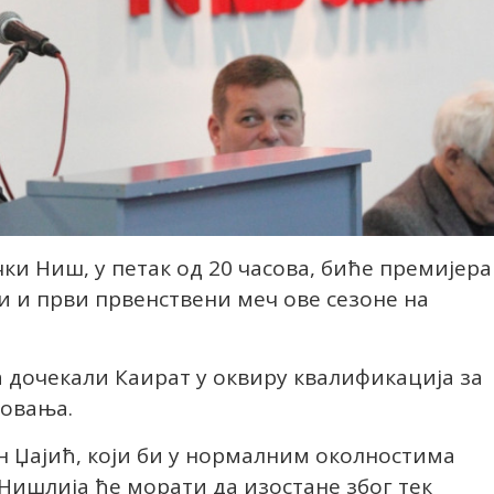
ки Ниш, у петак од 20 часова, биће премијера
ли и први првенствени меч ове сезоне на
а дочекали Каират у оквиру квалификација за
товања.
н Џајић, који би у нормалним околностима
 Нишлија ће морати да изостане због тек