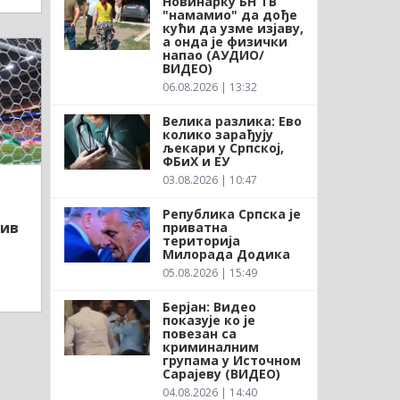
Новинарку БН ТВ
"намамио" да дође
кући да узме изјаву,
а онда је физички
напао (АУДИО/
ВИДЕО)
06.08.2026 | 13:32
Велика разлика: Ево
колико зарађују
љекари у Српској,
ФБиХ и ЕУ
03.08.2026 | 10:47
Република Српска је
тив
приватна
територија
Милорада Додика
05.08.2026 | 15:49
Берјан: Видео
показује ко је
повезан са
криминалним
групама у Источном
Сарајеву (ВИДЕО)
04.08.2026 | 14:40