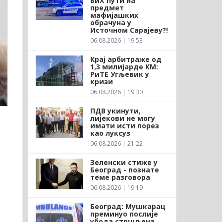
БиХ ћути на
предмет
мафијашких
обрачуна у
Источном Сарајеву?!
06.08.2026 | 19:53
Крај арбитраже од
1,3 милијарде КМ:
РиТЕ Угљевик у
кризи
06.08.2026 | 19:30
ПДВ укинути,
лијекови не могу
имати исти порез
као луксуз
06.08.2026 | 21:22
Зеленски стиже у
Београд - познате
теме разговора
06.08.2026 | 19:19
Београд: Мушкарац
преминуо послије
убода стршљена