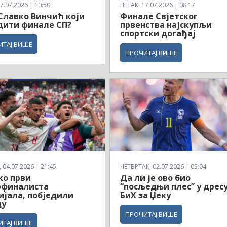
7.07.2026 | 10:50
ПЕТАК, 17.07.2026 | 08:17
 Славко Винчић који
Финале Свјетског
дити финале СП?
првенства најскупљи
спортски догађај
ИТАЈ ВИШЕ
ПРОЧИТАЈ ВИШЕ
04.07.2026 | 21:45
ЧЕТВРТАК, 02.07.2026 | 05:04
ко први
Да ли је ово био
рфиналиста
“посљедњи плес” у дрес
јала, побједили
БиХ за Џеку
ду
ПРОЧИТАЈ ВИШЕ
ИТАЈ ВИШЕ