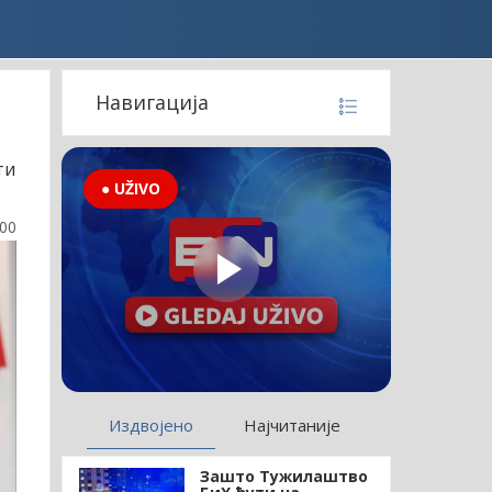
Навигација
ти
● UŽIVO
:00
Издвојено
Најчитаније
Зашто Тужилаштво