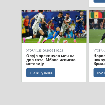
УТОРАК, 23.06.2026 | 05:21
УТОРАК, 
Олуја прекинула меч на
Норв
два сата, Мбапе исписао
нокау
историју
бриљ
ПРОЧИТАЈ ВИШЕ
ПРОЧ