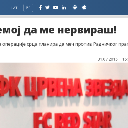
LAT
ЋР
немој да ме нервираш!
 операције срца планира да меч против Радничког пра
31.07.2015 | 15