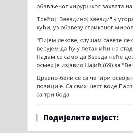
обављеног хируршког захвата на 
Трећој "Звездиној звезди" у утора
кући, уз обавезу стриктног миро
"Пијем лекове, слушам савете лек
верујем да ћу у петак ићи на ста
Надам се само да Звезда неће до
осмех је изјавио Џајић (69) за "В
Црвено-бели се са четири освоје
позиције. Са свих шест воде Парт
са три бода.
Подијелите вијест: