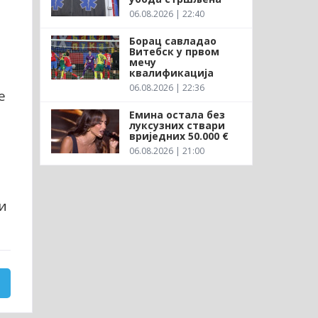
06.08.2026 | 22:40
Борац савладао
Витебск у првом
мечу
квалификација
06.08.2026 | 22:36
е
Емина остала без
луксузних ствари
вриједних 50.000 €
06.08.2026 | 21:00
и