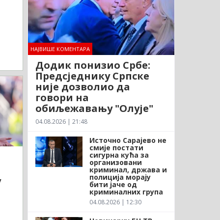
НАЈВИШЕ КОМЕНТАРА
Додик понизио Србе:
Предсједнику Српске
није дозволио да
говори на
обиљежавању "Олује"
04.08.2026 | 21:48
Источно Сарајево не
смије постати
сигурна кућа за
организовани
криминал, држава и
полиција морају
у
бити јаче од
криминалних група
04.08.2026 | 12:30