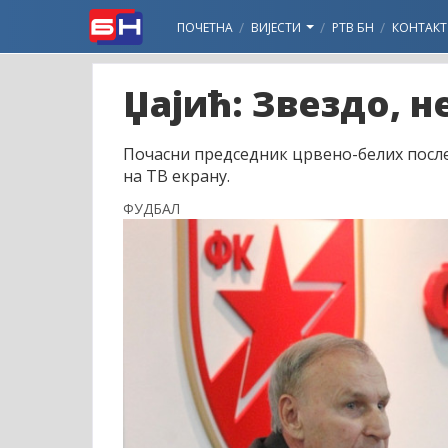
ПОЧЕТНА
ВИЈЕСТИ
РТВ БН
КОНТАКТ
Џајић: Звездо, 
Почасни председник црвено-белих после
на ТВ екрану.
ФУДБАЛ