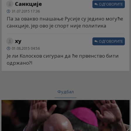
Санкције
ОДГОВОРИТЕ
31.07.2015 17:36
Па за овакво пнашање Русије су једино могуће
санкције, јер ово је спорт није политика
xy
ОДГОВОРИТЕ
01.08.2015 04:56
Је ли Колосков сигуран да ће првенство бити
одржано?!
Фудбал