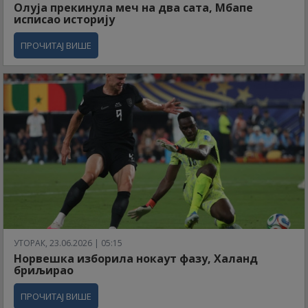
Олуја прекинула меч на два сата, Мбапе
исписао историју
ПРОЧИТАЈ ВИШЕ
УТОРАК, 23.06.2026 | 05:15
Норвешка изборила нокаут фазу, Халанд
бриљирао
ПРОЧИТАЈ ВИШЕ