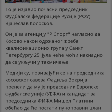
То је изјавио почасни председник
Фудбалске федерације Русије (РФУ)
Вјачеслав Колосков.
Он је за агенцију "Р Спорт" нагласио да
Косово након одржаног жреба
квалификационих група у Санкт
Петербургу 25. јула неће моћи накнадно
да се укључи у такмичење.
Медији су, позивајући се на председника
косовског савеза Фадиља Вокрија
пренели да му је председник Европске
фудбалске уније (УЕФА) и кандидат за
председника ФИФА Мишел Платини
обећао да ће постати пуноправни цлан