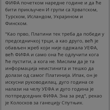
ФИФА почетком наредне године и да ће
бити прикључен И групи са Хрватском,
Турском, Исландом, Украјином и
Финском.
"Као прво, Платини тек треба да победи у
председничкој трци, а као друго, већ је
обављен жреб који није одржала УЕФА,
већ ФИФА и само она ће одлучити кога
ће пустити, а кога не. Мислим да је та
информација неистинита и тешко да
долази од самог Платинија. Ипак, он је
искусни руководилац, дуго година се
налази на челу УЕФА и дуго година је
потпредседник ФИФА. Зна за ред", рекао
је Колосков за ганецију Спутњик.