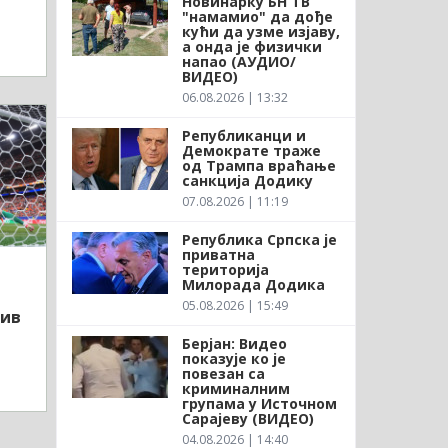
Новинарку БН ТВ
"намамио" да дође
кући да узме изјаву,
а онда је физички
напао (АУДИО/
ВИДЕО)
06.08.2026 | 13:32
Републиканци и
Демократе траже
од Трампа враћање
санкција Додику
07.08.2026 | 11:19
Република Српска је
приватна
територија
Милорада Додика
05.08.2026 | 15:49
тив
Берјан: Видео
показује ко је
повезан са
криминалним
групама у Источном
Сарајеву (ВИДЕО)
04.08.2026 | 14:40