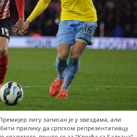
ремијер лигу записан је у звездама, али
обити прилику да српском репрезентативцу
е квалитете, пошто се за "Кројфа са Балкана"