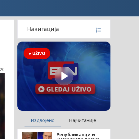
е
Навигација
● UŽIVO
:20
Издвојено
Најчитаније
Републиканци и