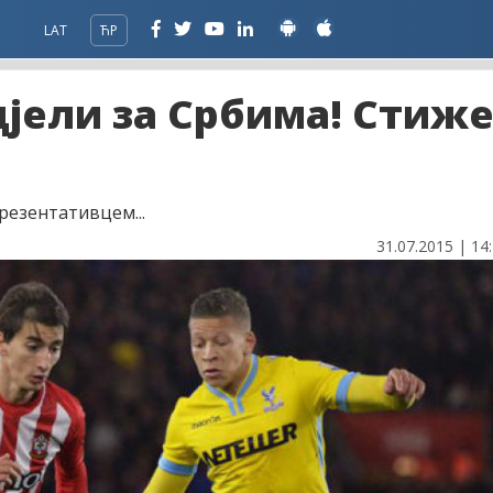
LAT
ЋР
јели за Србима! Стиж
езентативцем...
31.07.2015 | 14