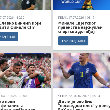
7.07.2026 | 10:50
ПЕТАК, 17.07.2026 | 08:17
 Славко Винчић који
Финале Свјетског
дити финале СП?
првенства најскупљи
спортски догађај
ИТАЈ ВИШЕ
ПРОЧИТАЈ ВИШЕ
04.07.2026 | 21:45
ЧЕТВРТАК, 02.07.2026 | 05:04
ко први
Да ли је ово био
рфиналиста
“посљедњи плес” у дрес
јала, побједили
БиХ за Џеку