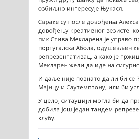
озбиљно интересује Њукасл.
Свраке су после довођења Алекс
довођењу креативног везисте, ко
пик Стива Мекларена је управо п
португалска Абола, одушевљен кв
репрезентативац, а како је тржи
Мекларен жели да иде на сигурн
И даље није познато да ли би се
Мајнцу и Саутемптону, или би ус
У целој ситауцији могла би да пр
добила још један тандем репрезе
клубу.