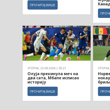
Кана
ПРОЧИТАЈ ВИШЕ
ПРОЧ
УТОРАК, 23.06.2026 | 05:21
УТОРАК, 
Олуја прекинула меч на
Норв
два сата, Мбапе исписао
нокау
историју
бриљ
ПРОЧИТАЈ ВИШЕ
ПРОЧ