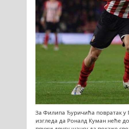
За Филипа Ђуричића повратак у П
изгледа да Роналд Куман неће д
пружи другу шансу да покаже свој