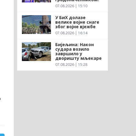
07.08.2026 | 15:10
У БиХ долазе
велике војне снаге
због војне вјежбе
07.08.2026 | 16:14
Бијељина: Након
судара возило
завршило у
дворишту мљекаре
07.08.2026 | 15:28
о