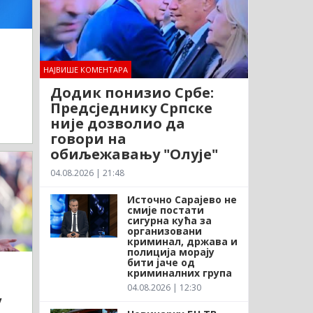
НАЈВИШЕ КОМЕНТАРА
Додик понизио Србе:
Предсједнику Српске
није дозволио да
говори на
обиљежавању "Олује"
04.08.2026 | 21:48
Источно Сарајево не
смије постати
сигурна кућа за
организовани
криминал, држава и
полиција морају
бити јаче од
криминалних група
04.08.2026 | 12:30
у