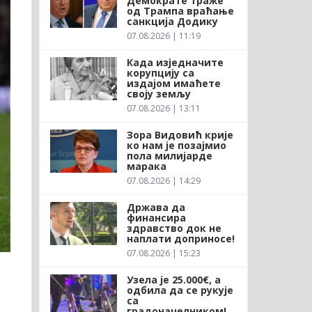
Демократе траже
од Трампа враћање
санкција Додику
07.08.2026 | 11:19
Када изједначите
корупцију са
издајом имаћете
своју земљу
07.08.2026 | 13:11
Зора Видовић крије
ко нам је позајмио
пола милијарде
марака
07.08.2026 | 14:29
Држава да
финансира
здравство док не
наплати доприносе!
07.08.2026 | 15:23
Узела је 25.000€, а
одбила да се рукује
са
градоначелником!