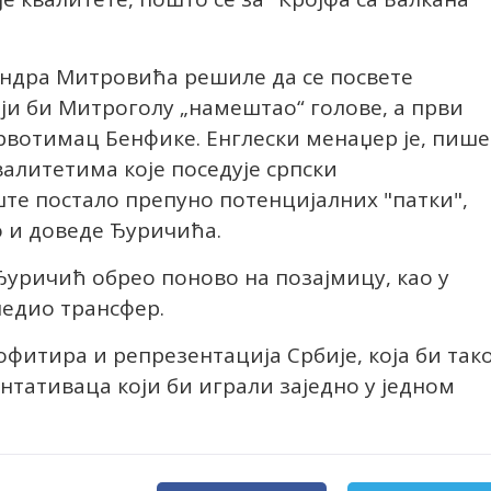
андра Митровића решиле да се посвете
ји би Митроголу „намештао“ голове, а први
рвотимац Бенфике. Енглески менаџер је, пише
алитетима које поседује српски
ште постало препуно потенцијалних "патки",
о и доведе Ђуричића.
 Ђуричић обрео поново на позајмицу, као у
ледио трансфер.
офитира и репрезентација Србије, која би так
нтативаца који би играли заједно у једном