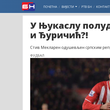
ПОЧЕТНА
ВИЈЕСТИ
РТВ БН
КОНТАКТ
У Њукаслу полуд
и Ђуричић?!
Стив Мекларен одушевљен српским репр
ФУДБАЛ