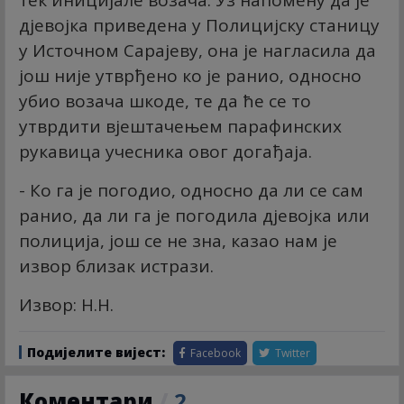
дјевојка приведена у Полицијску станицу
у Источном Сарајеву, она је нагласила да
још није утврђено ко је ранио, односно
убио возача шкоде, те да ће се то
утврдити вјештачењем парафинских
рукавица учесника овог догађаја.
- Ко га је погодио, односно да ли се сам
ранио, да ли га је погодила дјевојка или
полиција, још се не зна, казао нам је
извор близак истрази.
Извор: Н.Н.
Подијелите вијест:
Facebook
Twitter
Коментари
/
2