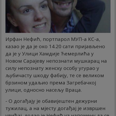
Ирфан Нефић, портпарол МУП-а КС-а,
казао је да је око 14.20 сати пријављено
да је у Улици Хамдије Ћемерлића у
Новом Сарајеву непознати мушкарац на
силу непознату женску особу угурао у
љубичасту шкоду фабију, те се великом
брзином удаљио према Загребачкој
улици, односно насељу Враца.
- О догађају је обавијештен дежурни
тужилац, а на мјесту догађај је извршен
увиђај, додао је Нефић уз напомену да се