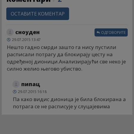
ОСТАВИТЕ КОМЕНТАР
сноуден
ОДГОВОРИТЕ
29.07.2015 13:47
Нешто гадно смрди зашто га нису пустили
расписали потрагу да блокирају цесту на
одређеној дионици.Анализирајући све неко је
силно желио његово убиство.
пипац
29.07.2015 16:18
Па како видис дионица је била блокирана а
потрага се не расписује у слуцајевима