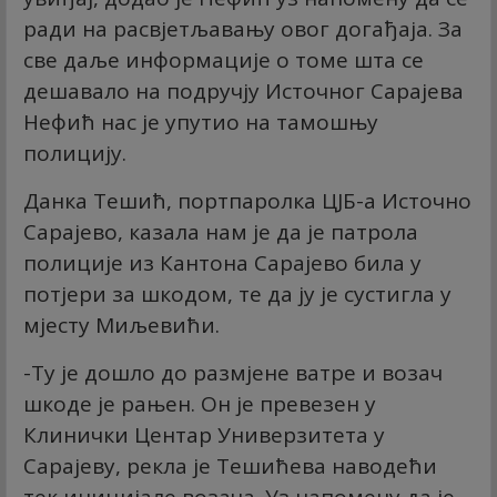
ради на расвјетљавању овог догађаја. За
све даље информације о томе шта се
дешавало на подручју Источног Сарајева
Нефић нас је упутио на тамошњу
полицију.
Данка Тешић, портпаролка ЦЈБ-а Источно
Сарајево, казала нам је да је патрола
полиције из Кантона Сарајево била у
потјери за шкодом, те да ју је сустигла у
мјесту Миљевићи.
-Ту је дошло до размјене ватре и возач
шкоде је рањен. Он је превезен у
Клинички Центар Универзитета у
Сарајеву, рекла је Тешићева наводећи
тек иницијале возача. Уз напомену да је