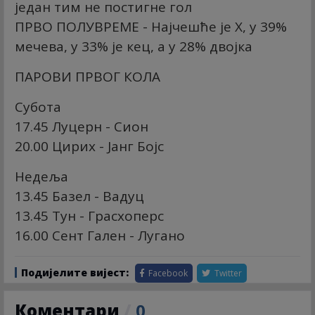
један тим не постигне гол
ПРВО ПОЛУВРЕМЕ - Најчешће је X, у 39%
мечева, у 33% је кец, а у 28% двојка
ПАРОВИ ПРВОГ КОЛА
Субота
17.45 Луцерн - Сион
20.00 Цирих - Јанг Бојс
Недеља
13.45 Базел - Вадуц
13.45 Тун - Грасхоперс
16.00 Сент Гален - Лугано
Подијелите вијест:
Facebook
Twitter
Коментари
/
0