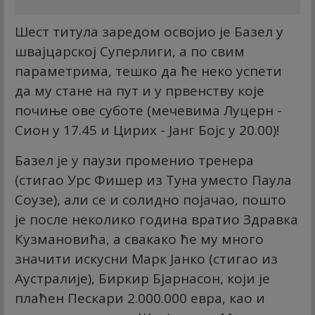
Шест титула заредом освојио је Базел у
швајцарској Суперлиги, а по свим
параметрима, тешко да ће неко успети
да му стане на пут и у првенству које
почиње ове суботе (мечевима Луцерн -
Сион у 17.45 и Цирих - Јанг Бојс у 20.00)!
Базел је у паузи променио тренера
(стигао Урс Фишер из Туна уместо Паула
Соузе), али се и солидно појачао, пошто
је после неколико година вратио Здравка
Кузмановића, а свакако ће му много
значити искусни Марк Јанко (стигао из
Аустралије), Биркир Бјарнасон, који је
плаћен Пескари 2.000.000 евра, као и