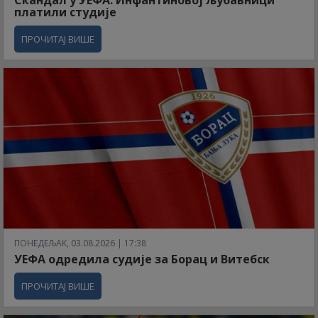
Скандал у УЕФА: Инфантиновој љубавници
платили студије
ПРОЧИТАЈ ВИШЕ
ПОНЕДЕЉАК, 03.08.2026 | 17:38
УЕФА одредила судије за Борац и Витебск
ПРОЧИТАЈ ВИШЕ