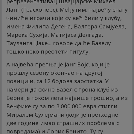
репрезентативац Швајцарске Михаел
Ланг (Грасхоперс). Међутим, највећу снагу
чиниће играчи који су већ били у клубу,
имена Филипа Дегена, Валтера Самјуела,
Марека Сухија, Матијаса Делгада,
Тауланта Џаке... говоре да ће Базелу
тешко неко преотети титулу.
А највећа претња је Јанг Бојс, који је
прошлу сезону окончао на другој
позицији, са 12 бодова заостатка. У
намери да скине Базел с трона клуб из
Берна је током лета највише трошио, а из
Бенфике су за по 3.000.000 евра стигли
Миралем Сулејмани (који је претходне
две године имао страшних проблема с
повредама) и Лорис Бенито. Ту су