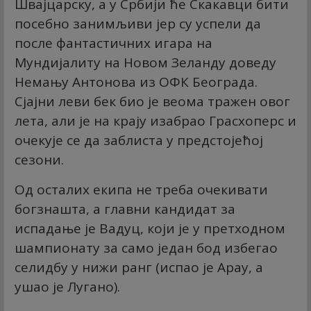
Швајцарску, а у Србији ће Скакавци бити
посебно занимљиви јер су успели да
после фантастичних игара на
Мундијалиту на Новом Зеланду доведу
Немању Антонова из ОФК Београда.
Сјајни леви бек био је веома тражен овог
лета, али је на крају изабрао Грасхоперс и
очекује се да заблиста у предстојећој
сезони.
Од осталих екипа не треба очекивати
богзнашта, а главни кандидат за
испадање је Вадуц, који је у претходном
шампионату за само један бод избегао
селидбу у нижи ранг (испао је Арау, а
ушао је Лугано).