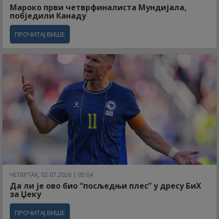
Мароко први четврфиналиста Мундијала,
побједили Канаду
ПРОЧИТАЈ ВИШЕ
ЧЕТВРТАК, 02.07.2026 | 05:04
Да ли је ово био “посљедњи плес” у дресу БиХ
за Џеку
ПРОЧИТАЈ ВИШЕ