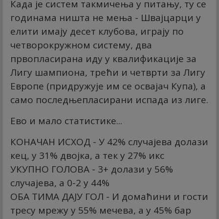
Када је систем такмичења у питању, ту се
годинама ништа не мења - Швајцарци у
елити имају десет клубова, играју по
четворокружном систему, два
првопласирана иду у квалификације за
Лигу шампиона, трећи и четврти за Лигу
Европе (придружује им се освајач Купа), а
само последњепласирани испада из лиге.
Ево и мало статистике...
КОНАЧАН ИСХОД - У 42% случајева долази
кец, у 31% двојка, а тек у 27% икс
УКУПНО ГОЛОВА - 3+ долази у 56%
случајева, а 0-2 у 44%
ОБА ТИМА ДАЈУ ГОЛ - И домаћини и гости
тресу мрежу у 55% мечева, а у 45% бар