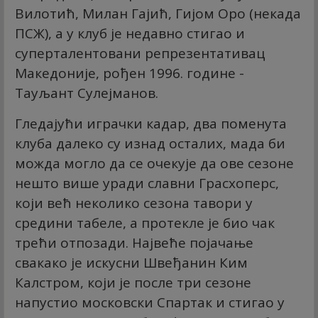
Вилотић, Милан Гајић, Гијом Оро (некада
ПСЖ), а у клуб је недавно стигао и
суперталентовани репрезентативац
Македоније, рођен 1996. године -
Тауљант Сулејманов.
Гледајући играчки кадар, два поменута
клуба далеко су изнад осталих, мада би
можда могло да се очекује да ове сезоне
нешто више уради славни Грасхоперс,
који већ неколико сезона тавори у
средини табеле, а протекле је био чак
трећи отпозади. Највеће појачање
свакако је искусни Швеђанин Ким
Калстром, који је после три сезоне
напустио московски Спартак и стигао у