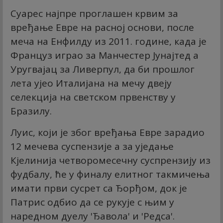
Суарес најпре проглашен крвим за
вређање Евре на расној основи, после
меча на Енфилду из 2011. године, када је
Француз играо за Манчестер Јунајтед а
Уругвајац за Ливерпул, да би прошлог
лета ујео Италијана на мечу двеју
селекција на светском првенству у
Бразилу.
Луис, који је због вређања Евре зарадио
12 мечева суспензије а за уједање
Кјелинија четворомесечну суспрензију из
фудбалу, ће у финалу елитног такмичења
имати први сусрет са Ђорђом, док је
Патрис одбио да се рукује с њим у
наредном дуелу 'Ђавола' и 'Редса'.