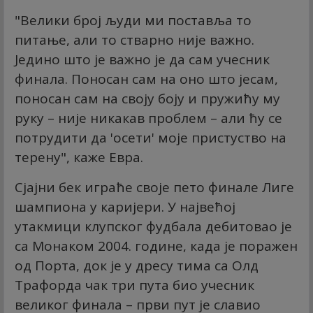
"Велики број људи ми поставља то
питање, али то стварно није важно.
Једино што је важно је да сам учесник
финала. Поносан сам на оно што јесам,
поносан сам на своју боју и пружићу му
руку – није никакав проблем – али ћу се
потрудити да 'осети' моје пристуство на
терену", каже Евра.
Сјајни бек играће своје пето финале Лиге
шампиона у каријери. У највећој
утакмици клупског фудбала дебитовао је
са Монаком 2004. године, када је поражен
од Порта, док је у дресу тима са Олд
Трафорда чак три пута био учесник
великог финала – први пут је славио