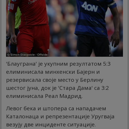
'Блауграна' је укупним резултатом 5:3
елиминисала минхенски Бајерн и
резервисала своје место у Берлину
шестог јуна, док је 'Стара Дама' са 3:2
елиминисала Реал Мадрид.
Левог бека и штопера са нападачем
Каталонаца и репрезентације Уругваја
везују две инциденте ситуације.