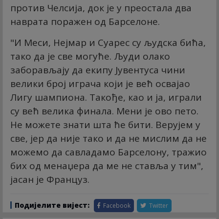
против Челсија, док је у преостала два
наврата поражен од Барселоне.
"И Меси, Нејмар и Суарес су људска бића,
тако да је све могуће. Људи олако
заборављају да екипу Јувентуса чини
велики број играча који је већ освајао
Лигу шампиона. Такође, као и ја, играли
су већ велика финала. Мени је ово пето.
Не можете знати шта ће бити. Верујем у
све, јер да није тако и да не мислим да не
можемо да савладамо Барселону, тражио
бих од менаџера да ме не ставља у тим",
јасан је Француз.
Подијелите вијест:
Facebook
Twitter