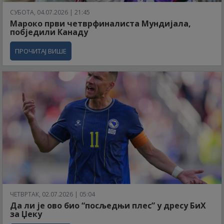
СУБОТА, 04.07.2026 | 21:45
Мароко први четврфиналиста Мундијала,
побједили Канаду
ПРОЧИТАЈ ВИШЕ
ЧЕТВРТАК, 02.07.2026 | 05:04
Да ли је ово био “посљедњи плес” у дресу БиХ
за Џеку