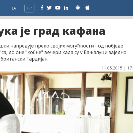
LAT
ЋР
ука је град кафана
шки напредује преко својих могућности - од побједе
а, до оне "кобне" вечери када су у Бањалуци заједно
 британски Гардијан.
11.05.2015 | 17