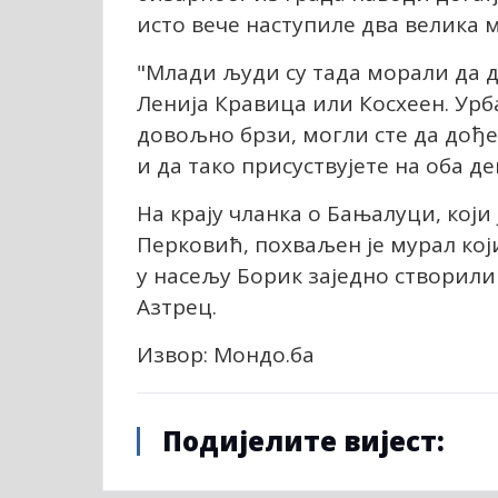
исто вече наступиле два велика 
"Млади људи су тада морали да д
Ленија Кравица или Косхеен. Урб
довољно брзи, могли сте да дођет
и да тако присуствујете на оба д
На крају чланка о Бањалуци, који
Перковић, похваљен је мурал кој
у насељу Борик заједно створили
Азтрец.
Извор: Мондо.ба
Подијелите вијест: