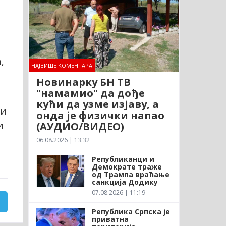
,
НАЈВИШЕ КОМЕНТАРА
Новинарку БН ТВ
"намамио" да дође
кући да узме изјаву, а
ди
онда је физички напао
и
(АУДИО/ВИДЕО)
06.08.2026 | 13:32
Републиканци и
Демократе траже
од Трампа враћање
санкција Додику
07.08.2026 | 11:19
Република Српска је
приватна