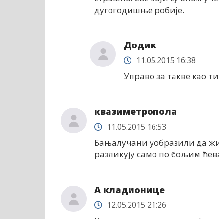
дугогодишње робије.
Додик
11.05.2015 16:38
Управо за такве као ти
квазиметропола
11.05.2015 16:53
Бањалучани уобразили да жив
разликују само по бољим ћева
А кладионице
12.05.2015 21:26