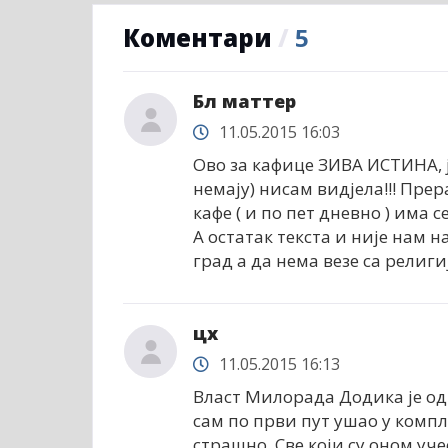
Коментари
/
5
Бл маттер
11.05.2015 16:03
Ово за кафице ЗИВА ИСТИНА, ј
немају) нисам видјела!!! Прер
кафе ( и по пет дневно ) има с
А остатак текста и није нам 
град а да нема везе са религиј
цx
11.05.2015 16:13
Власт Милорада Додика је од
сам по први пут ушао у комп
страшно. Све који су оном уч