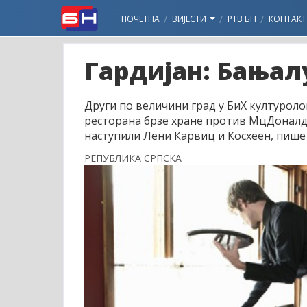
ПОЧЕТНА
ВИЈЕСТИ
РТВ БН
КОНТАКТ
Гардијан: Бањал
Други по величини град у БиХ културоло
ресторана брзе хране против МцДоналд'с
наступили Лени Карвиц и Косхеен, пише
РЕПУБЛИКА СРПСКА