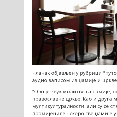
Чланак објављен у рубрици "пут
аудио записом из џамије и цркве
"Ово је звук молитве са џамије,
православне цркве. Као и друга м
мултикултуралности, али су се ст
промијениле - скоро све џамије у