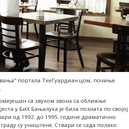
овања" портала ТхеГуардиан.цом, почиње
.
 помијешан са звуком звона са оближње
јеста у БиХ Бањалука је била позната по својој
вари од 1992. до 1995. године драматично
 граду су уништене. Ствари се сада полако