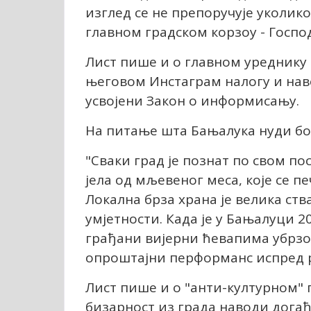
изглед се не препоручује уколик
главном градском корзоу - Господ
Лист пише и о главном уреднику
његовом Инстаграм налогу и наво
усвојени Закон о информисању.
На питање шта Бањалука нуди бољ
"Сваки град је познат по свом 
јела од мљевеног меса, које се п
Локална брза храна је велика ства
умјетности. Када је у Бањалуци 
грађани вијерни ћевапима убрзо 
опроштајни перформанс испред р
Лист пише и о "анти-културном" 
бизарност из града наводи догађај