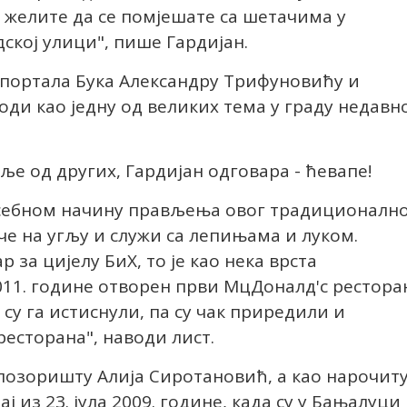
о желите да се помјешате са шетачима у
ској улици", пише Гардијан.
 портала Бука Александру Трифуновићу и
ди као једну од великих тема у граду недавн
е од других, Гардијан одговара - ћевапе!
посебном начину прављења овог традиционалн
ече на угљу и служи са лепињама и луком.
р за цијелу БиХ, то је као нека врста
2011. године отворен први МцДоналд'с рестора
су га истиснули, па су чак приредили и
есторана", наводи лист.
позоришту Алија Сиротановић, а као нарочит
 из 23. јула 2009. године, када су у Бањалуци