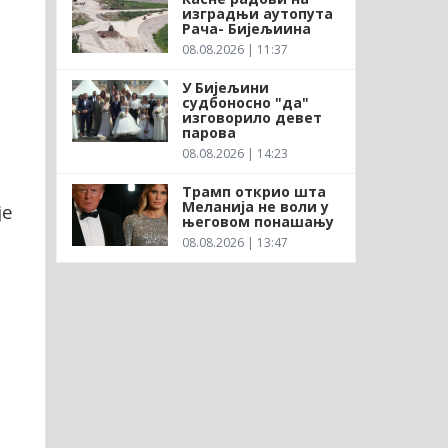
изградњи аутопута
Рача- Бијељиина
08.08.2026 | 11:37
У Бијељини
судбоносно "да"
изговорило девет
парова
08.08.2026 | 14:23
Трамп открио шта
Меланија не воли у
је
његовом понашању
08.08.2026 | 13:47