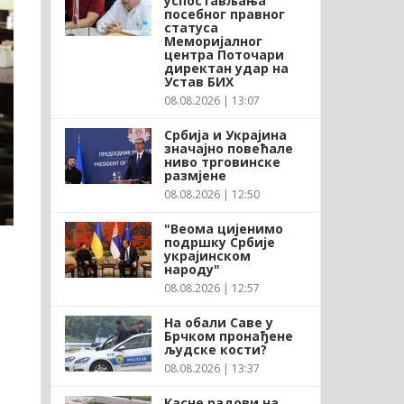
успостављања
посебног правног
статуса
Меморијалног
центра Поточари
директан удар на
Устав БИХ
08.08.2026 | 13:07
Србија и Украјина
значајно повећале
ниво трговинске
размјене
08.08.2026 | 12:50
"Веома цијенимо
подршку Србије
украјинском
народу"
08.08.2026 | 12:57
На обали Саве у
Брчком пронађене
људске кости?
08.08.2026 | 13:37
Касне радови на