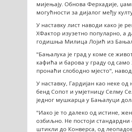
мијењају. Обнова Ферхадије, џами
могућности за дијалог међу култ
У наставку лист наводи како је 
XФактор изузетно популарно, а д
годишња Милица Лојић из Бањалук
"Бањалука је град у коме се живо
кафића и барова у граду од само 
пронаћи слободно мјесто", навод
У наставку, Гардијан као неке о
бенд Сопот и умјетницу Селму Се
једног мушкарца у Бањалуци дол
"Иако је то далеко од истине, же
озбиљно. Не постоји стандардни 
штикли до Конверса, од леопадов