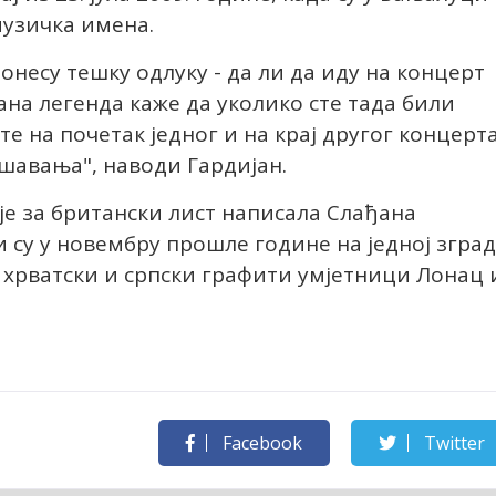
музичка имена.
онесу тешку одлуку - да ли да иду на концерт
ана легенда каже да уколико сте тада били
е на почетак једног и на крај другог концерта
ешавања", наводи Гардијан.
 је за британски лист написала Слађана
и су у новембру прошле године на једној згра
 хрватски и српски графити умјетници Лонац 
Facebook
Twitter