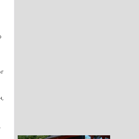
о
ог
н,
у