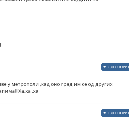
!
ОДГОВОРИТ
е у метрополи ,кад оно град им се од других
пима!!!Ха,ха ,ха
ОДГОВОРИТ