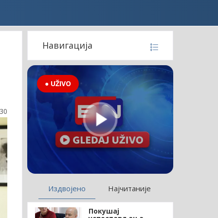
Навигација
● UŽIVO
:30
Издвојено
Најчитаније
Покушај