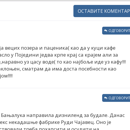
ОСТАВИТЕ КОМЕНТАР
ОДГОВОРИТ
а вецих позера и паценика( као да у куци кафе
асло у Поједини једва крпе крај са крајем али за
е,наравно уз цасу воде( то као најбоље иде уз кафу!!!
наклоњен, сматрам да има доста посебности као
ом!!!!
ОДГОВОРИТ
 Бањалука направила дизниленд за будале. Данас
лекс некадашње фабрике Руди Чајавец. Оно је
ествовали треба похапсити и осудити на