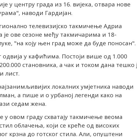
је у центру града из 16. вијека, отвара нове
урама", наводи Гардијан.
регионално телевизијско такмичење Адриа
а је ове сезоне међу такмичарима и 18-
е, "на коју њен град може да буде поносан".
т одвија у кафићима. Постоји више од 1.000
200.000 становника, а чак и током дана тешко 
и лист.
д најзанимљивијих локалних умјетника наводи
лман, а пише и о урбаној легенди како на
ази седам жена.
не у овом граду схватају такмичење веома
стил облачења, који се креће од високих
ог крзна до готског стила. Али, опуштени