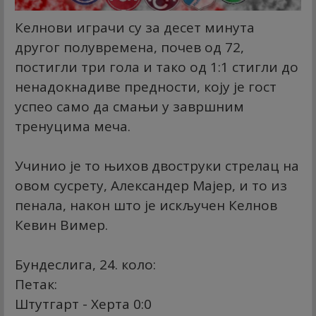
Келнови играчи су за десет минута
другог полувремена, почев од 72,
постигли три гола и тако од 1:1 стигли до
ненадокнадиве предности, коју је гост
успео само да смањи у завршним
тренуцима меча.
Учинио је то њихов двоструки стрелац на
овом сусрету, Александер Мајер, и то из
пенала, након што је искључен Келнов
Кевин Вимер.
Бундеслига, 24. коло:
Петак:
Штутгарт - Херта 0:0