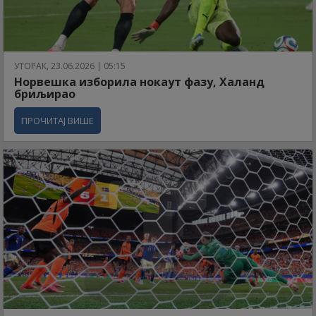
УТОРАК, 23.06.2026 | 05:15
Норвешка изборила нокаут фазу, Халанд
бриљирао
ПРОЧИТАЈ ВИШЕ