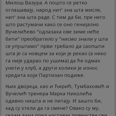
Милош Вазура. А пошто се ретко
оглашавају, народ нит' зна шта мисле,
нит' зна шта раде. С тим да би, пре него
што растумачи како се оно генијално
Вучелићево "одлазака ове зиме неће
бити" преобратило у "нисмо знали у шта
се упуштамо" први требало да саопшти
шта је са новцем за који је рекао (а нико
га није ударао по ушима) да ће одмах
унети у клуб, а други колики је износ
кредита који Партизан подиже.
Њих двојица, као и Ћирић, Тумбаковић и
Вучелић тренера Марка Николића
одавно ништа и не питају. И зашто би,
кад су хтели да га смене? Овако су му,
седам дана пред наставак првенства сви