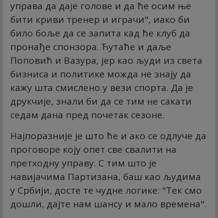
управа да даје голове и да ће осим ње
бити криви тренер и играчи", иако би
било боље да се запита кад ће клуб да
пронађе спонзора. Ћутаће и даље
Поповић и Вазура, јер као људи из света
бизниса и политике можда не знају да
кажу шта смислено у вези спорта. Да је
друкчије, знали би да се тим не сакати
седам дана пред почетак сезоне.
Најпоразније је што ће и ако се одлуче да
проговоре коју опет све свалити на
претходну управу. С тим што је
навијачима Партизана, баш као људима
у Србији, досте те чудне логике: "Тек смо
дошли, дајте нам шансу и мало времена".