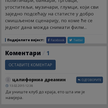
политичари, банкари, трговци,
угоститељи, музичари, глумци, који сви
заједно подсећају на статисте у добро
смишљеном сценарију, по коме ће се
једног дана можда снимати филм...
Подијелите вијест:
Facebook
Twitter
Коментари
/
1
ОСТАВИТЕ КОМЕНТАР
цалифорниа дреамин
ОДГОВОРИТЕ
13.02.2015 12:38
Да униште клуб до краја, ето шта им је
намјера.