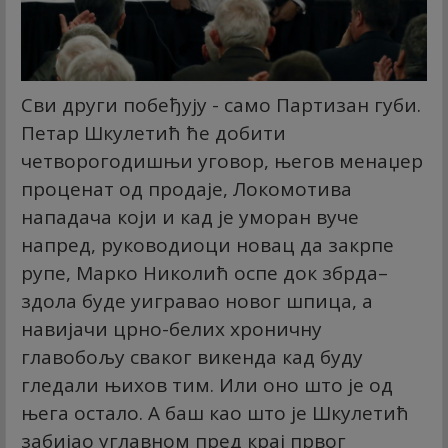
Сви други побеђују - само Партизан губи.
Петар Шкулетић ће добити
четворогодишњи уговор, његов менаџер
проценат од продаје, Локомотива
нападача који и кад је уморан вуче
напред, руководиоци новац да закрпе
рупе, Марко Николић оспе док збрда–
здола буде уигравао новог шпица, а
навијачи црно-белих хроничну
главобољу сваког викенда кад буду
гледали њихов тим. Или оно што је од
њега остало. А баш као што је Шкулетић
забијао углавном пред крај првог