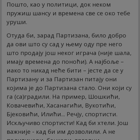
Пошто, као у политици, док неком
пружиш шансу и времена све се око тебе
уруши.
Отуда би, зарад Партизана, било добро
да ови што су сад у њему оду пре него
што продају још неког играча (није шала,
имају времена до поноћи). А најбоље –
иако то никад неће бити – јесте да се у
Партизану и за Партизан питају они
којима је до Партизана стало. Они који су
га (са)градили. На пример, Шошкићи,
Ковачевићи, Хасанагићи, Вукотићи,
Бјековићи, Илићи... Речју, спортисти.
Искључиво спортисти! Кад би хтели. Још
важније - кад би им дозволили. А не