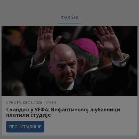
Фудбал
СУБОТА, 08.08.2026 | 09:19
Скандал у УЕФА: Инфантиновој љубавници
платили студије
ПРОЧИТАЈ ВИШЕ