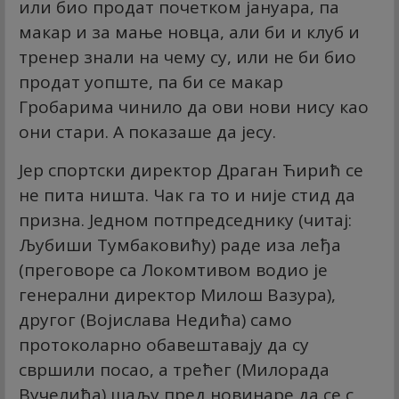
или био продат почетком јануара, па
макар и за мање новца, али би и клуб и
тренер знали на чему су, или не би био
продат уопште, па би се макар
Гробарима чинило да ови нови нису као
они стари. А показаше да јесу.
Јер спортски директор Драган Ћирић се
не пита ништа. Чак га то и није стид да
призна. Једном потпредседнику (читај:
Љубиши Тумбаковићу) раде иза леђа
(преговоре са Локомтивом водио је
генерални директор Милош Вазура),
другог (Војислава Недића) само
протоколарно обавештавају да су
свршили посао, а трећег (Милорада
Вучелића) шаљу пред новинаре да се с