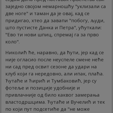
заједно својом немарношћу "уклизали са
две ноге" и таман да је овај, кад се
придигао, хтео да завапи "побогу, људи,
што пустисте Данка и Петра", ућуткали:
"Ево ти нови шпиц, спремај га за прво
коло".
Николић ће, наравно, да ћути, јер кад се
није огласио после неуспеле смене неће
ни сад пред освит сезоне да удари на
клуб који га нередовно, али ипак, плаћа.
Ћутаће и Ћирић и Тумбаковић, јер су
фотеље и позиције удобније и
привлачније од било каквог замерања
властодршцима. Ћутаће и Вучелић и тек
по који пут подсетиће да "не може