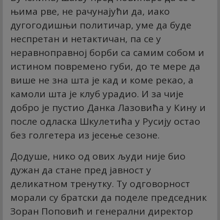
њима рве, не рачунајући да, иако
дугогодишњи политичар, уме да буде
неспретан и нетактичан, па се у
неравноправној борби са самим собом и
истином повремено губи, до те мере да
више не зна шта је кад и коме рекао, а
камоли шта је клуб урадио. И за чије
добро је пустио Данка Лазовића у Кину и
после одласка Шкулетића у Русију остао
без голгетера из јесење сезоне.
Додуше, нико од ових људи није био
дужан да стане пред јавност у
деликатном тренутку. Ту одговорност
морали су братски да поделе председник
Зоран Поповић и генерални директор