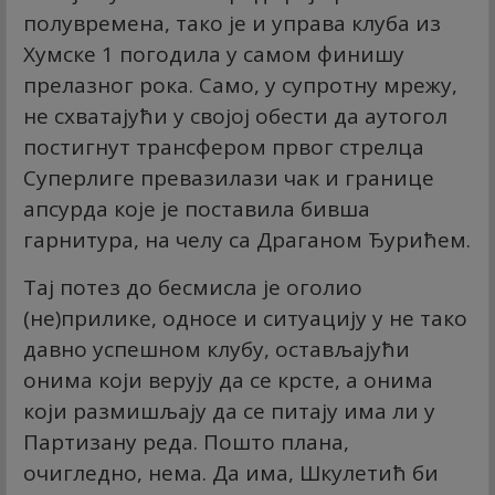
полувремена, тако је и управа клуба из
Хумске 1 погодила у самом финишу
прелазног рока. Само, у супротну мрежу,
не схватајући у својој обести да аутогол
постигнут трансфером првог стрелца
Суперлиге превазилази чак и границе
апсурда које је поставила бивша
гарнитура, на челу са Драганом Ђурићем.
Тај потез до бесмисла је оголио
(не)прилике, односе и ситуацију у не тако
давно успешном клубу, остављајући
онима који верују да се крсте, а онима
који размишљају да се питају има ли у
Партизану реда. Пошто плана,
очигледно, нема. Да има, Шкулетић би