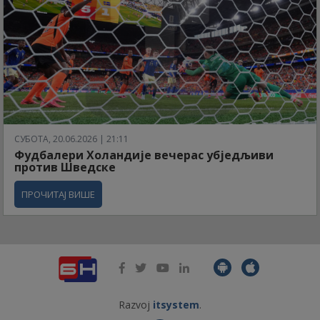
СУБОТА, 20.06.2026 | 21:11
Фудбалери Холандије вечерас убједљиви
против Шведске
ПРОЧИТАЈ ВИШЕ
Razvoj
itsystem
.