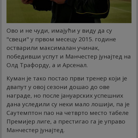
Ово и не чуди, имајући у виду да су
"свеци" у првом месецу 2015. године
остварили максималан учинак,
победивши успут и Манчестер јунајтед на
Олд Трафорду, а и Арсенал.
Куман је тако постао први тренер који је
двапут у овој сезони дошао до ове
награде, но после јануарских успешних
дана уследили су неки мало лошији, па је
Саутемптон пао на четврто место табеле
Премијер лиге, а престигао га је управо
Манчестер јунајтед.