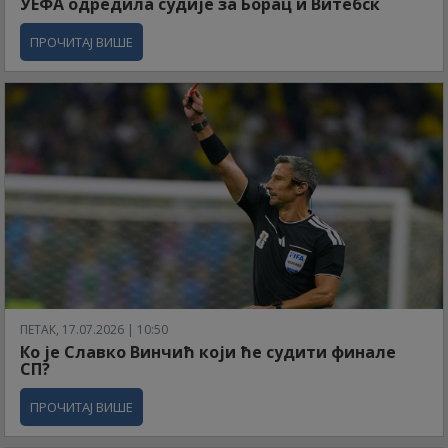
УЕФА одредила судије за Борац и Витебск
ПРОЧИТАЈ ВИШЕ
ПЕТАК, 17.07.2026 | 10:50
Ко је Славко Винчић који ће судити финале
СП?
ПРОЧИТАЈ ВИШЕ