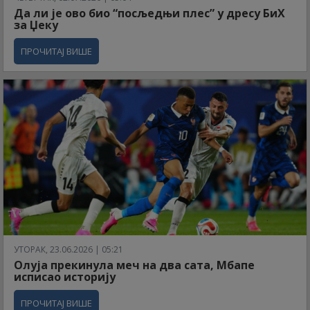
Да ли је ово био “посљедњи плес” у дресу БиХ
за Џеку
ПРОЧИТАЈ ВИШЕ
УТОРАК, 23.06.2026 | 05:21
Олуја прекинула меч на два сата, Мбапе
исписао историју
ПРОЧИТАЈ ВИШЕ