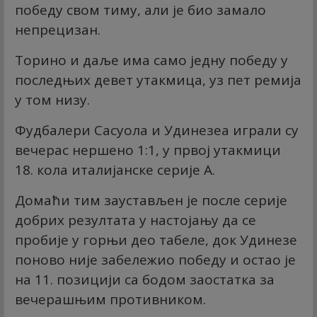
победу свом тиму, али је био замало
непрецизан.
Торино и даље има само једну победу у
последњих девет утакмица, уз пет ремија
у том низу.
Фудбалери Сасуола и Удинезеа играли су
вечерас нершено 1:1, у првој утакмици
18. кола италијанске серије А.
Домаћи тим заустављен је после серије
добрих резултата у настојању да се
пробије у горњи део табеле, док Удинезе
поново није забележио победу и остао је
на 11. позицији са бодом заостатка за
вечерашњим противником.