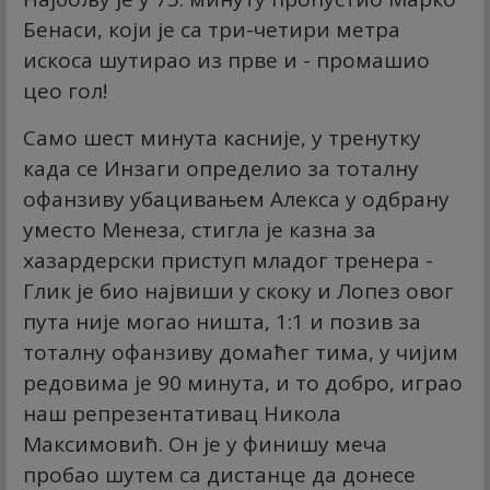
Бенаси, који је са три-четири метра
искоса шутирао из прве и - промашио
цео гол!
Само шест минута касније, у тренутку
када се Инзаги определио за тоталну
офанзиву убацивањем Алекса у одбрану
уместо Менеза, стигла је казна за
хазардерски приступ младог тренера -
Глик је био највиши у скоку и Лопез овог
пута није могао ништа, 1:1 и позив за
тоталну офанзиву домаћег тима, у чијим
редовима је 90 минута, и то добро, играо
наш репрезентативац Никола
Максимовић. Он је у финишу меча
пробао шутем са дистанце да донесе