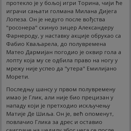
протекло је у бољој игри Торина, чији ће
играчи сањати голмана Милана Дијега
Лопеза. Он је недуго после вођства
"росонера" скинуо зицер Александеру
Фарнероду, у наставку акције обрукао са
Фабио Кваљарела, до полувремена
Матео Дармијан погодио је оквир гола а
лопту која му се одбила право на ногу у
мрежу није успео да "утера" Емилијано
Морети.
Последњу шансу у првом полувремену
имао је Глик, али није био прецизан у
нападу који је претходио искључењу
Матије Де Шиља. Он је, већ опоменут,
повлачио Глика за дрес и оставио
саиграче на цедилу због чега се после