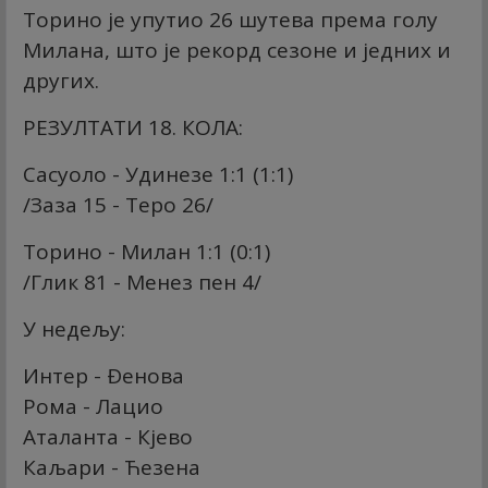
Торино је упутио 26 шутева према голу
Милана, што је рекорд сезоне и једних и
других.
РЕЗУЛТАТИ 18. КОЛА:
Сасуоло - Удинезе 1:1 (1:1)
/Заза 15 - Теро 26/
Торино - Милан 1:1 (0:1)
/Глик 81 - Менез пен 4/
У недељу:
Интер - Ðенова
Рома - Лацио
Аталанта - Кјево
Каљари - Ћезена