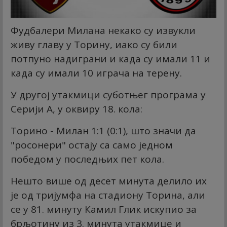
Фудбалери Милана некако су извукли
живу главу у Торину, иако су били
потпуно надиграни и када су имали 11 и
када су имали 10 играча на терену.
У другој утакмици суботњег програма у
Серији А, у оквиру 18. кола:
Торино - Милан 1:1 (0:1), што значи да
"росонери" остају са само једном
победом у последњих пет кола.
Нешто више од десет минута делило их
је од тријумфа на стадиону Торина, али
се у 81. минуту Камил Глик искупио за
брљотину из 3. минута утакмице и