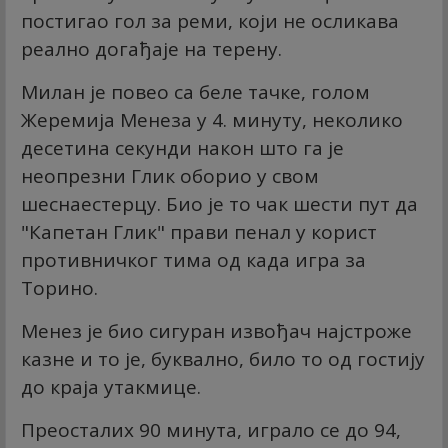
постигао гол за реми, који не осликава
реално догађаје на терену.
Милан је повео са беле тачке, голом
Жеремија Менеза у 4. минуту, неколико
десетина секунди након што га је
неопрезни Глик оборио у свом
шеснаестерцу. Био је то чак шести пут да
"Капетан Глик" прави пенал у корист
противничког тима од када игра за
Торино.
Менез је био сигуран извођач најстроже
казне и то је, буквално, било то од гостију
до краја утакмице.
Преосталих 90 минута, играло се до 94,