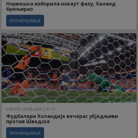
Норвешка изборила нокаут фазу, Халанд
бриљирао
ПРОЧИТАЈ ВИШЕ
СУБОТА, 20.06.2026 | 21:11
Фудбалери Холандије вечерас убједљиви
против Шведске
ПРОЧИТАЈ ВИШЕ