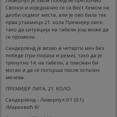
Ливерпул је овом победом прескочио
Свонси и изједначио се са Вест Хемом на
деоби седмог места, али је ово била тек
прва утакмица 21. кола Премијер лиге,
тако да ситуација на табели још може да
се промени.
Сандерленд је везао и четврти меч без
победе (три пораза и реми), тако да је
тренутно 14. на табели, а пласман би
могао и да се погорша после осталих
мечева.
ПРЕМИЈЕР ЛИГА, 21. КОЛО:
Сандерленд - Ливерпул 0:1 (0:1)
/Марковић 9/