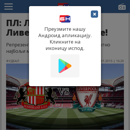
×
ПЛ: Лазар водио
Преузмите нашу
Ливерпул до побједе!
Андроид апликацију.
Кликните на
Репрезентативац Србије одиграо вероватно
иконицу испод.
најбољи меч од доласка у Премијер лигу.
ФУДБАЛ
10.01.2015 | 16:20