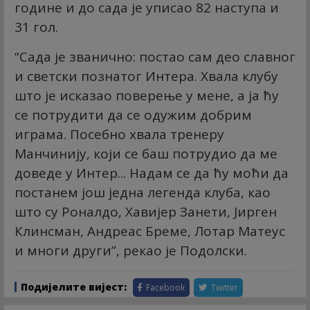
године и до сада је уписао 82 наступа и
31 гол.
“Сада је званично: постао сам део славног
и светски познатог Интера. Хвала клубу
што је исказао поверење у мене, а ја ћу
се потрудити да се одужим добрим
играма. Посебно хвала тренеру
Манчинију, који се баш потрудио да ме
доведе у Интер... Надам се да ћу моћи да
постанем још једна легенда клуба, као
што су Роналдо, Хавијер Занети, Јирген
Клинсман, Андреас Бреме, Лотар Матеус
и многи други”, рекао је Подолски.
Подијелите вијест:
Facebook
Twitter