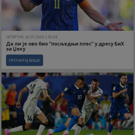
ЧЕТВРТАК, 02.07.2026 | 05:04
Да ли је ово био “посљедњи плес” у дресу БиХ
за Џеку
ПРОЧИТАЈ ВИШЕ