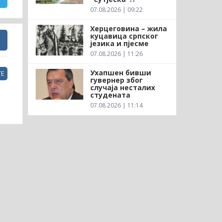
07.08.2026 | 09:22
Херцеговина – жила
куцавица српског
језика и пјесме
07.08.2026 | 11:26
Ухапшен бивши
Е
гувернер због
случаја несталих
студената
07.08.2026 | 11:14