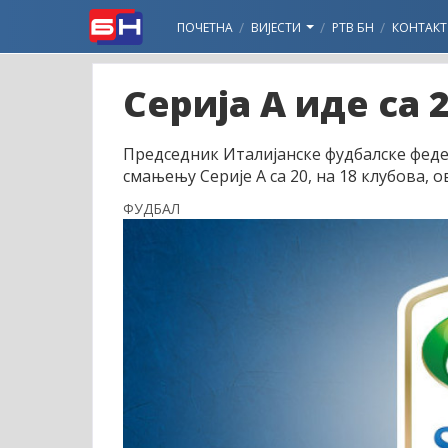
ПОЧЕТНА
ВИЈЕСТИ
РТВ БН
КОНТАКТ
Серија А иде са 
Председник Италијанске фудбалске феде
смањењу Серије А са 20, на 18 клубова, 
ФУДБАЛ