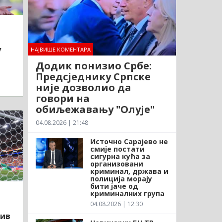
у
НАЈВИШЕ КОМЕНТАРА
Додик понизио Србе:
Предсједнику Српске
није дозволио да
говори на
обиљежавању "Олује"
04.08.2026 | 21:48
Источно Сарајево не
смије постати
сигурна кућа за
организовани
криминал, држава и
полиција морају
бити јаче од
криминалних група
04.08.2026 | 12:30
тив