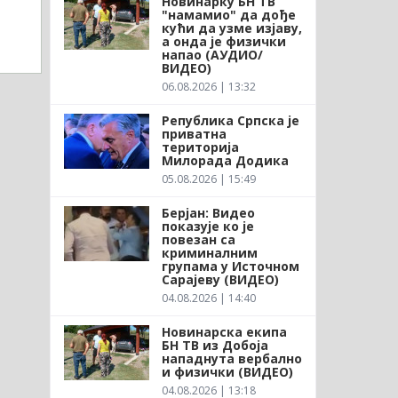
Новинарку БН ТВ
"намамио" да дође
кући да узме изјаву,
а онда је физички
напао (АУДИО/
ВИДЕО)
06.08.2026 | 13:32
Република Српска је
приватна
територија
Милорада Додика
05.08.2026 | 15:49
Берјан: Видео
показује ко је
повезан са
криминалним
групама у Источном
Сарајеву (ВИДЕО)
04.08.2026 | 14:40
Новинарска екипа
БН ТВ из Добоја
нападнута вербално
и физички (ВИДЕО)
04.08.2026 | 13:18