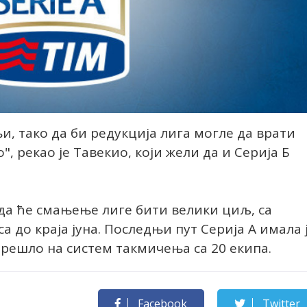
, тако да би редукција лига могле да врати
, рекао је Тавекио, који жели да и Серија Б
 да ће смањење лиге бити велики циљ, са
а до краја јуна. Последњи пут Серија А имала 
 прешло на систем такмичења са 20 екипа.
Facebook
Twitter