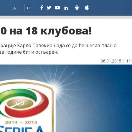
LAT
ЋР
20 на 18 клубова!
рације Карло Тавекио нада се да ће његив план о
ове године бити остварен.
06.01.2015 | 11