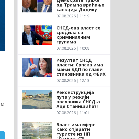
Демократе траже
од Трампа враћање
санкција Додику
07.08.2026 | 11:19
СНСД-ова власт се
сродила са
криминалним
групама
07.08.2026 | 10:08
Резултат СНСД
власти: Српска има
мањи БДП по глави
становника од ФБиХ
07.08.2026 | 12:13
Реконструкција
пута у режији
посланика СНСД-а
је
Аце Станишића?!
07.08.2026 | 11:01
Власт има мјере
како отјерати
туристе из НП
"Сутјеска"?!