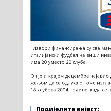
"Извори финансирања су све мањи
италијански фудбал на виши ниво"
има 20 уместо 22 клуба.
Он је и крајем децембра најавио
жељом да се одлука о томе изглас
18 клубова 2004. године, када се
Подијелите вијест: