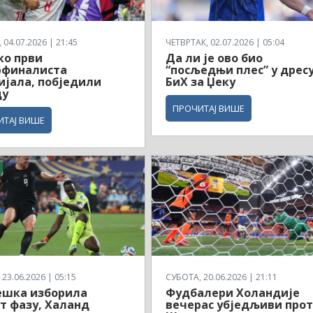
04.07.2026 | 21:45
ЧЕТВРТАК, 02.07.2026 | 05:04
ко први
Да ли је ово био
рфиналиста
“посљедњи плес” у дрес
јала, побједили
БиХ за Џеку
ду
ПРОЧИТАЈ ВИШЕ
ИТАЈ ВИШЕ
23.06.2026 | 05:15
СУБОТА, 20.06.2026 | 21:11
ешка изборила
Фудбалери Холандије
т фазу, Халанд
вечерас убједљиви про