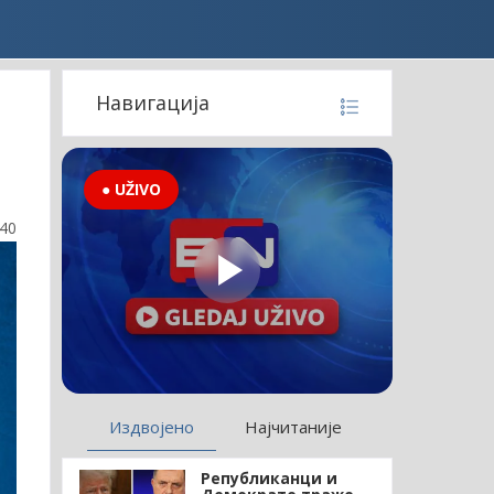
Навигација
● UŽIVO
:40
Издвојено
Најчитаније
Републиканци и