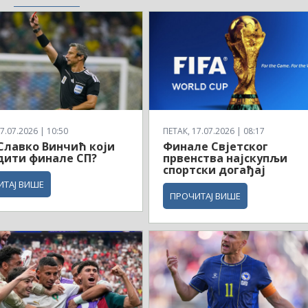
7.07.2026 | 10:50
ПЕТАК, 17.07.2026 | 08:17
 Славко Винчић који
Финале Свјетског
дити финале СП?
првенства најскупљи
спортски догађај
ИТАЈ ВИШЕ
ПРОЧИТАЈ ВИШЕ