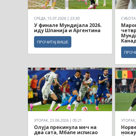
СРЕДА, 15.07.2026 | 23:30
СУБОТА, 
У финале Мундијала 2026.
Маро
иду Шпанија и Аргентина
четв
Мунди
Кана
ПРОЧИТАЈ ВИШЕ
ПРОЧ
УТОРАК, 23.06.2026 | 05:21
УТОРАК, 
Олуја прекинула меч на
Норв
два сата, Мбапе исписао
нокау