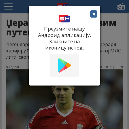
×
Џерард иде Бекамовим
Преузмите нашу
путем!
Андроид апликацију.
Кликните на
Легендарни капитен Ливерпула Стивен Џерард
иконицу испод.
каријеру ће овог лета наставити у америчкој МЛС
лиги, саопштио је клуб са Енфилда.
ФУДБАЛ
03.01.2015 | 19:20