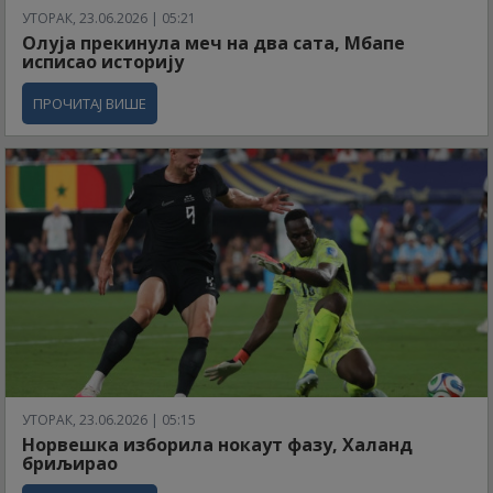
УТОРАК, 23.06.2026 | 05:21
Олуја прекинула меч на два сата, Мбапе
исписао историју
ПРОЧИТАЈ ВИШЕ
УТОРАК, 23.06.2026 | 05:15
Норвешка изборила нокаут фазу, Халанд
бриљирао