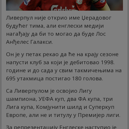
Ливерпул није открио име Џерадовог
будућег тима, али енглески медији
нагађају да би то могао да буде Лос
Анђелес Галакси.
Он је у петак рекао да ће на крају сезоне
напусти клуб за који је дебитовао 1998.
године и до сада у свим такмичењима на
695 утакмица постигао 180 голова.
Са Ливерпулом је освојио Лигу
шампиона, УЕФА куп, два ФА купа, три
Лига купа, Комјунити шилд и Суперкуп
Европе, али не и титулу у Премијер лиги.
За репрезентацију Енглеске наступио је