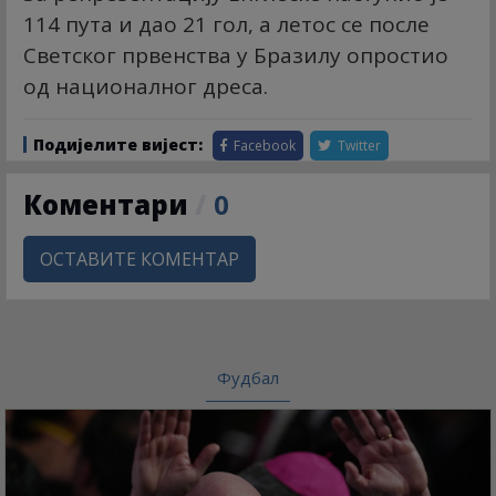
114 пута и дао 21 гол, а летос се после
Светског првенства у Бразилу опростио
од националног дреса.
Подијелите вијест:
Facebook
Twitter
Коментари
/
0
ОСТАВИТЕ КОМЕНТАР
Фудбал