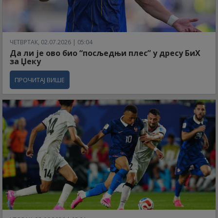
ЧЕТВРТАК, 02.07.2026 | 05:04
Да ли је ово био “посљедњи плес” у дресу БиХ
за Џеку
ПРОЧИТАЈ ВИШЕ