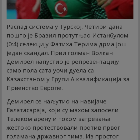
Распад система у Турској. Четири дана
пошто је Бразил протутњао Истанбулом
(0:4) селекцију Фатиха Терима дрма још
један скандал. Први голман Волкан
Демирел напустио је репрезентацију
само пола сата уочи дуела са
Казахстаном у Групи А квалификација за
Првенство Европе.
Демирел се наљутио на навијаче
Галатасараја, који су махом запосели
Телеком арену и током загревања
жестоко протествовали против првог
голамана државног тима. Из простог