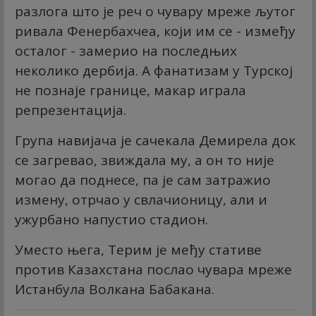
разлога што је реч о чувару мреже љутог
ривала Фенербахчеа, који им се - између
осталог - замерио на последњих
неколико дербија. А фанатизам у Турској
не познаје границе, макар играла
репрезентација.
Група навијача је сачекала Демирела док
се загревао, звиждала му, а он то није
могао да поднесе, па је сам затражио
измену, отрчао у свлачионицу, али и
ужурбано напустио стадион.
Уместо њега, Терим је међу стативе
против Казахстана послао чувара мреже
Истанбула Волкана Бабакана.