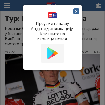
×
Тур: Грајпелу 6. етапа
Преузмите нашу
Немачки бициклиста Андре Грајпел био је најбржи
Андроид апликацију.
у 6. етапиТрке кроз Француску, а Италијан
Кликните на
Винћенцо Нибали и даље је лидер најпрестижније
иконицу испод.
светске трке.
ФУДБАЛ
10.07.2014 | 19:59