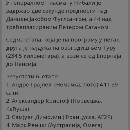
У генералном пласману Нибали је
задржао две секунде предности над
Данцем Јакобом Фуглсангом, а 44 над
трећепласираним Петером Саганом.
Седма етапа, која је на програму у петак,
друга је најдужа на овогодишњем Туру
(234,5 километара), а вози се од Епернаја
до Нансија.
Резултати 6. етапе:
1. Андре Грајпел, (Немачка, Лото) 4:11:39
сати.
2. Александер Кристоф (Норвешка,
Каћуша)
3. Самјуел Димолин (Француска, АГ2Р)
4. Марк Ренши (Аустралија, Омега)