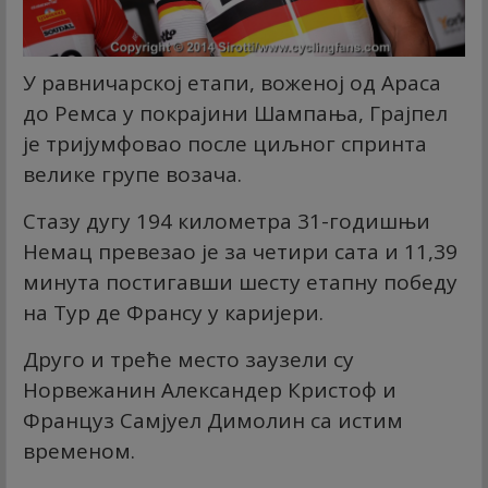
У равничарској етапи, воженој од Араса
до Ремса у покрајини Шампања, Грајпел
је тријумфовао после циљног спринта
велике групе возача.
Стазу дугу 194 километра 31-годишњи
Немац превезао је за четири сата и 11,39
минута постигавши шесту етапну победу
на Тур де Франсу у каријери.
Друго и треће место заузели су
Норвежанин Александер Кристоф и
Француз Самјуел Димолин са истим
временом.