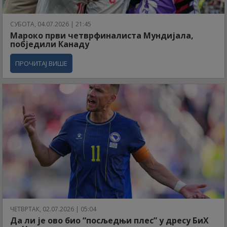
СУБОТА, 04.07.2026 | 21:45
Мароко први четврфиналиста Мундијала,
побједили Канаду
ПРОЧИТАЈ ВИШЕ
ЧЕТВРТАК, 02.07.2026 | 05:04
Да ли је ово био “посљедњи плес” у дресу БиХ