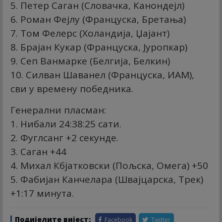
5. Петер Саган (Словачка, Канондејл)
6. Роман Фејлу (Француска, Бретања)
7. Том Фелерс (Холандија, Џајант)
8. Брајан Кукар (Француска, Јуропкар)
9. Сеп Ванмарке (Белгија, Белкин)
10. Силван Шаванел (Француска, ИАМ),
сви у времену победника.
Генерални пласман:
1. Нибали 24:38:25 сати.
2. Фуглсанг +2 секунде.
3. Саган +44
4. Михал Кбјатковски (Пољска, Омега) +50
5. Фабијан Канчелара (Швајцарска, Трек)
+1:17 минута.
Подијелите вијест:
Facebook
Twitter