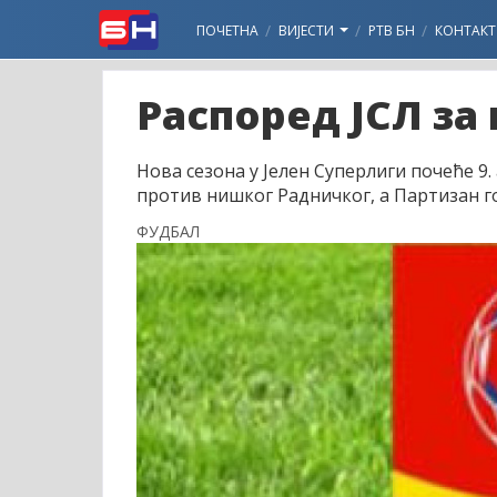
ПОЧЕТНА
ВИЈЕСТИ
РТВ БН
КОНТАКТ
Распоред ЈСЛ за
Нова сезона у Јелен Суперлиги почеће 9.
против нишког Радничког, а Партизан г
ФУДБАЛ