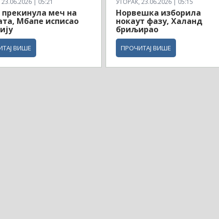
23.06.2026 | 05:21
УТОРАК, 23.06.2026 | 05:15
 прекинула меч на
Норвешка изборила
ата, Мбапе исписао
нокаут фазу, Халанд
ију
бриљирао
ИТАЈ ВИШЕ
ПРОЧИТАЈ ВИШЕ