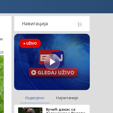
Навигација
ти
● UŽIVO
:26
Издвојено
Најчитаније
Вучић данас са