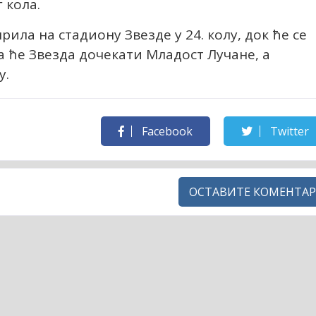
 кола.
рила на стадиону Звезде у 24. колу, док ће се
да ће Звезда дочекати Младост Лучане, а
у.
Facebook
Twitter
ОСТАВИТЕ КОМЕНТАР