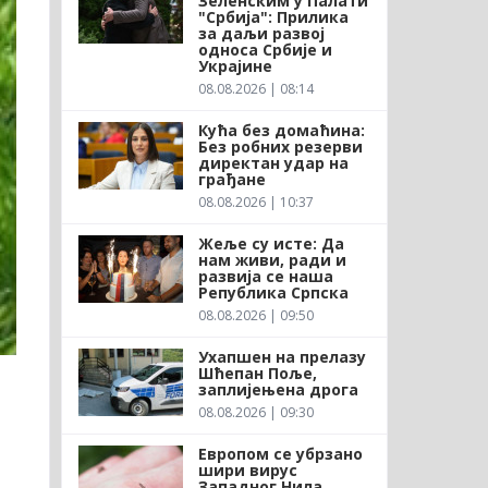
Зеленским у Палати
"Србија": Прилика
за даљи развој
односа Србије и
Украјине
08.08.2026 | 08:14
Кућа без домаћина:
Без робних резерви
директан удар на
грађане
08.08.2026 | 10:37
Жеље су исте: Да
нам живи, ради и
развија се наша
Република Српска
08.08.2026 | 09:50
Ухапшен на прелазу
Шћепан Поље,
заплијењена дрога
08.08.2026 | 09:30
Европом се убрзано
шири вирус
Западног Нила