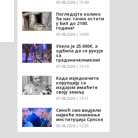
05.08.2026 | 15:49
Погледајте колико
ће нас тачно остати
у БиХ до 2100.
године!
05.08.2026 | 10:00
Узела је 25.000€, а
одбила да се рукује
са
градоначелником!
07.08.2026 | 15:10
Када изједначите
корупцију са
издајом имаћете
своју земљу
07.08.2026 | 13:11
Синоћ смо видјели
највеће понижење
институција Српске
05.08.2026 | 12:25