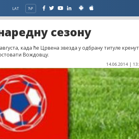
LAT
ЋР
 наредну сезону
 августа, када ће Црвена звезда у одбрану титуле крену
остовати Вождовцу.
14.06.2014 | 13