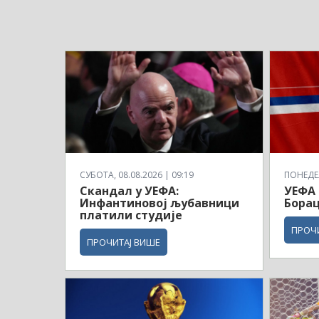
СУБОТА, 08.08.2026 | 09:19
ПОНЕДЕЉ
Скандал у УЕФА:
УЕФА 
Инфантиновој љубавници
Борац
платили студије
ПРОЧ
ПРОЧИТАЈ ВИШЕ