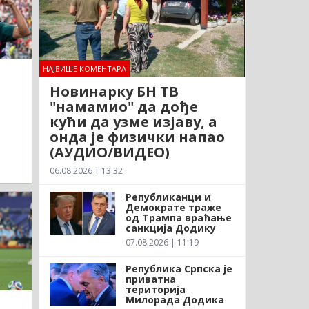
НАЈВИШЕ КОМЕНТАРА
Новинарку БН ТВ
"намамио" да дође
кући да узме изјаву, а
онда је физички напао
(АУДИО/ВИДЕО)
06.08.2026 | 13:32
Републиканци и
Демократе траже
од Трампа враћање
санкција Додику
07.08.2026 | 11:19
Република Српска је
приватна
територија
Милорада Додика