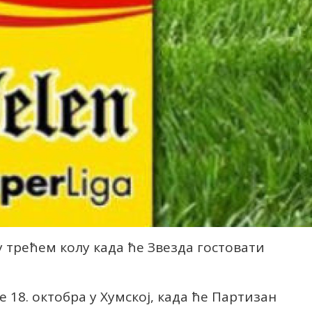
у трећем колу када ће Звезда гостовати
 18. октобра у Хумској, када ће Партизан