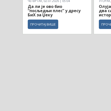
ЧЕТВРТАК, 02.07.2026 | 05:04
УТОРАК, 
Да ли је ово био
Олуја
“посљедњи плес” у дресу
два с
БиХ за Џеку
истор
ПРОЧИТАЈ ВИШЕ
ПРОЧ