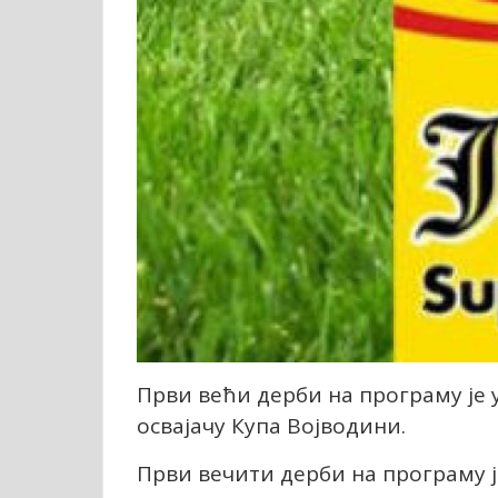
Први већи дерби на програму је 
освајачу Купа Војводини.
Први вечити дерби на програму је