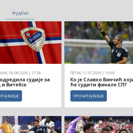
Фудбал
АК, 03.08.2026 | 17:38
ПЕТАК, 17.07.2026 | 10:50
одредила судије за
Ко је Славко Винчић кој
 и Витебск
ће судити финале СП?
ИТАЈ ВИШЕ
ПРОЧИТАЈ ВИШЕ