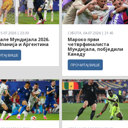
5.07.2026 | 23:30
СУБОТА, 04.07.2026 | 21:45
але Мундијала 2026.
Мароко први
панија и Аргентина
четврфиналиста
Мундијала, побједили
Канаду
ИТАЈ ВИШЕ
ПРОЧИТАЈ ВИШЕ