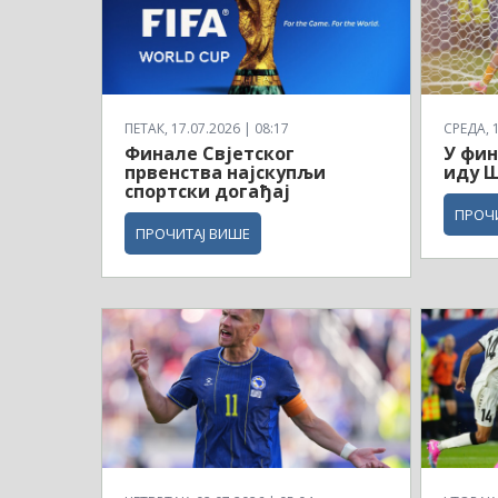
ПЕТАК, 17.07.2026 | 08:17
СРЕДА, 1
Финале Свјетског
У фин
првенства најскупљи
иду Ш
спортски догађај
ПРОЧ
ПРОЧИТАЈ ВИШЕ