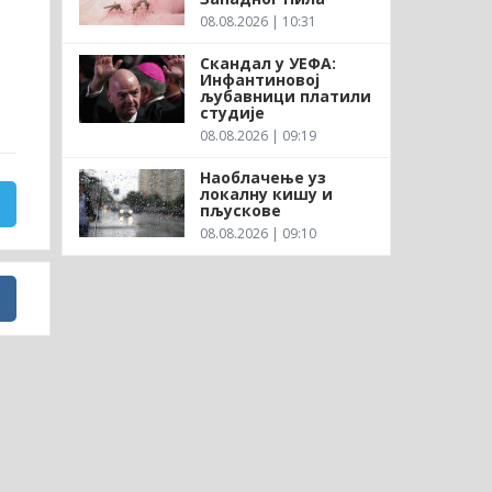
08.08.2026 | 10:31
Скандал у УЕФА:
Инфантиновој
љубавници платили
студије
08.08.2026 | 09:19
Наоблачење уз
локалну кишу и
пљускове
08.08.2026 | 09:10