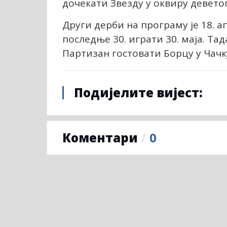
дочекати Звезду у оквиру деветог
Други дерби на програму је 18. ап
последње 30. играти 30. маја. Та
Партизан гостовати Борцу у Чачк
Подијелите вијест:
Коментари
/
0