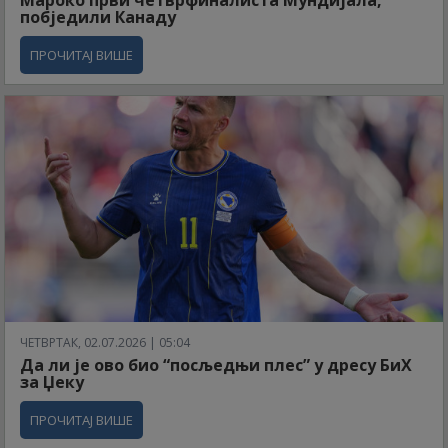
Мароко први четврфиналиста Мундијала,
побједили Канаду
ПРОЧИТАЈ ВИШЕ
ЧЕТВРТАК, 02.07.2026 | 05:04
Да ли је ово био “посљедњи плес” у дресу БиХ
за Џеку
ПРОЧИТАЈ ВИШЕ