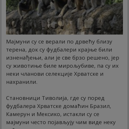
Мајмуни су се верали по дрвећу близу
терена, док су фудбалери крајње били
изненађењи, али је све брзо решено, јер
су животиње биле мирољубиве, па су их
неки чланови селекције Хрватске и
нахранили.
Становници Тиволија, где су поред
фудбалера Хрватске домаћин Бразил,
Камерун и Мексико, истакли су се
мајмуни често појављују чим виде неку