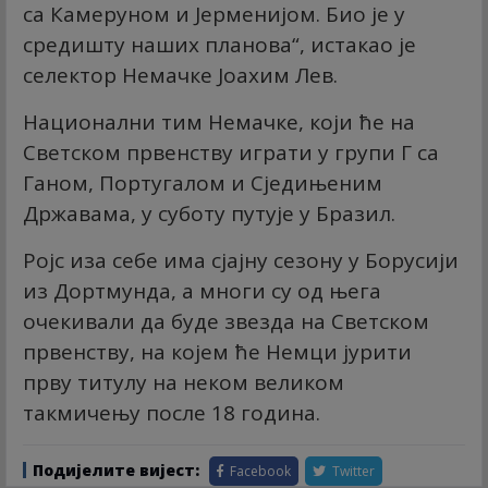
са Камеруном и Јерменијом. Био је у
средишту наших планова“, истакао је
селектор Немачке Јоахим Лев.
Национални тим Немачке, који ће на
Светском првенству играти у групи Г са
Ганом, Португалом и Сједињеним
Државама, у суботу путује у Бразил.
Ројс иза себе има сјајну сезону у Борусији
из Дортмунда, а многи су од њега
очекивали да буде звезда на Светском
првенству, на којем ће Немци јурити
прву титулу на неком великом
такмичењу после 18 година.
Подијелите вијест:
Facebook
Twitter