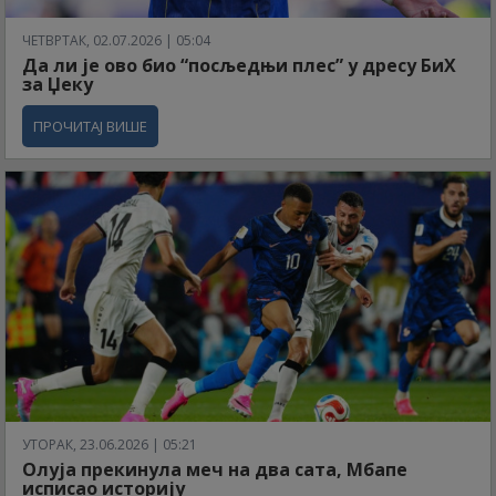
ЧЕТВРТАК, 02.07.2026 | 05:04
Да ли је ово био “посљедњи плес” у дресу БиХ
за Џеку
ПРОЧИТАЈ ВИШЕ
УТОРАК, 23.06.2026 | 05:21
Олуја прекинула меч на два сата, Мбапе
исписао историју