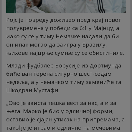
Ројс је повреду доживео пред крај првог
полувремена у победи са 6:1 у Мајнцу, а
иако су се у тиму Немачке надали да би
он ипак могао да заигра у Бразилу,
њихове најцрње сумње су се обистиниле.
Млади фудбалер Борусије из Дортмунда
биће ван терена сигурно шест-седам
недеља, а у немачком тиму замениће га
Шкодран Мустафи.
„Ово је заиста тешка вест за нас, а и за
њега. Марко је био у одличној форми,
оставио је сјајан утисак на припремама, а
такође је играо и одлично на мечевима