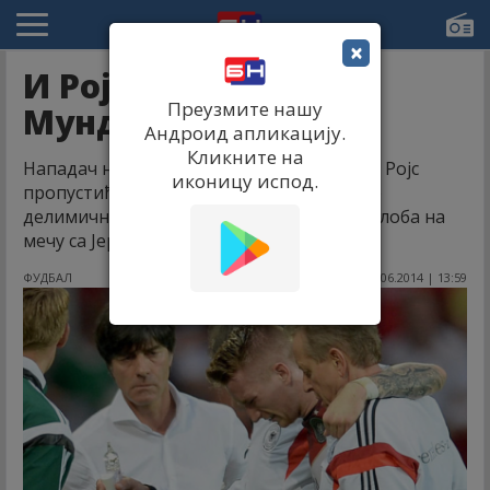
×
И Ројс пропушта
Преузмите нашу
Мундијал!
Андроид апликацију.
Кликните на
Нападач немачке репрезентације Марко Ројс
иконицу испод.
пропустиће Светско првенство, пошто је
делимично покидао предњи лигамент зглоба на
мечу са Јерменијом.
ФУДБАЛ
07.06.2014 | 13:59