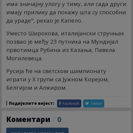
има значајну улогу у тиму, али сада други
имају прилику да покажу шта су способни
да ураде", рекао је Капело.
Уместо Широкова, италијански стручњак
позвао је међу 23 путника на Мундијал
првотимца Рубина из Казања, Павела
Могилевеца.
Русија ће на светском шампионату
играти у Х групи са Јужном Корејом,
Белгијом и Алжиром.
Подијелите вијест:
Facebook
Twitter
Коментари
/
0