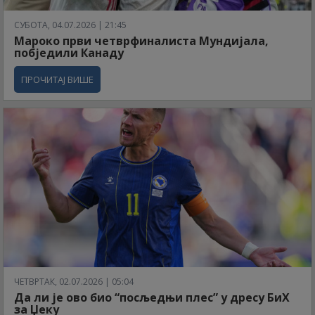
СУБОТА, 04.07.2026 | 21:45
Мароко први четврфиналиста Мундијала,
побједили Канаду
ПРОЧИТАЈ ВИШЕ
ЧЕТВРТАК, 02.07.2026 | 05:04
Да ли је ово био “посљедњи плес” у дресу БиХ
за Џеку