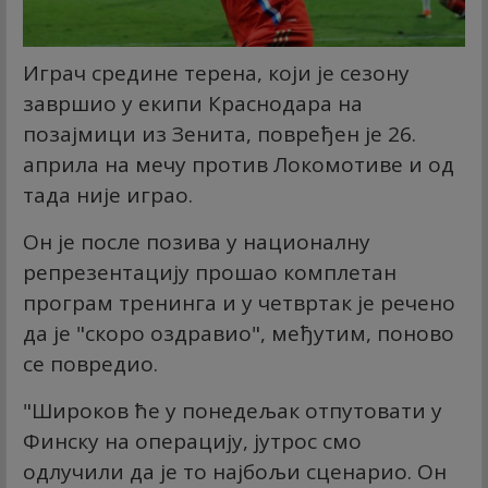
Играч средине терена, који је сезону
завршио у екипи Краснодара на
позајмици из Зенита, повређен је 26.
априла на мечу против Локомотиве и од
тада није играо.
Он је после позива у националну
репрезентацију прошао комплетан
програм тренинга и у четвртак је речено
да је "скоро оздравио", међутим, поново
се повредио.
"Широков ће у понедељак отпутовати у
Финску на операцију, јутрос смо
одлучили да је то најбољи сценарио. Он