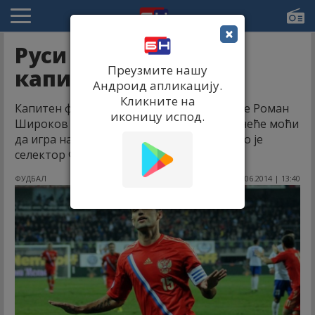
×
Руси остали без
Преузмите нашу
капитена!
Андроид апликацију.
Кликните на
Капитен фудбалске репрезентације Русије Роман
иконицу испод.
Широков због повреде Ахилове тетиве неће моћи
да игра на Мундијалу у Бразилу, потврдио је
селектор Фабио Капело.
ФУДБАЛ
07.06.2014 | 13:40