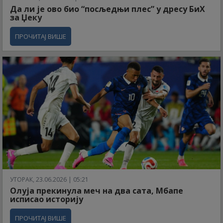
Да ли је ово био “посљедњи плес” у дресу БиХ
за Џеку
ПРОЧИТАЈ ВИШЕ
УТОРАК, 23.06.2026 | 05:21
Олуја прекинула меч на два сата, Мбапе
исписао историју
ПРОЧИТАЈ ВИШЕ