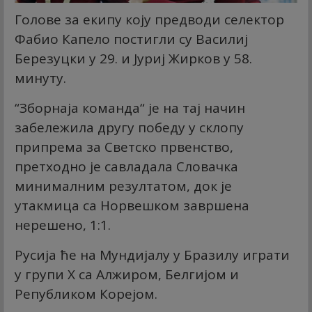
Голове за екипу коју предводи селектор
Фабио Капело постигли су Василиј
Березуцки у 29. и Јуриј Жирков у 58.
минуту.
“Зборнаја команда“ је на тај начин
забележила другу победу у склопу
припрема за Светско првенство,
претходно је савладала Словачка
минималним резултатом, док је
утакмица са Норвешком завршена
нерешено, 1:1.
Русија ће на Мундијалу у Бразилу играти
у групи Х са Алжиром, Белгијом и
Републиком Корејом.