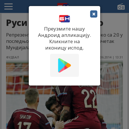
×
Руси добили Мароко
Преузмите нашу
Репрезентација Русије савладала је Мароко са 2:0 у
Андроид апликацију.
последњој припремној утакмици пред почетак
Кликните на
Мундијала у Бразилу.
иконицу испод.
ФУДБАЛ
07.06.2014 | 13:31