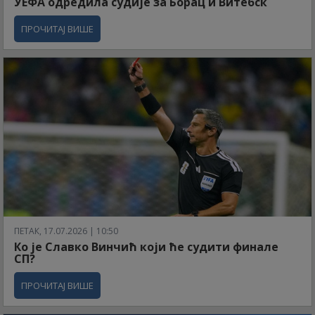
УЕФА одредила судије за Борац и Витебск
ПРОЧИТАЈ ВИШЕ
ПЕТАК, 17.07.2026 | 10:50
Ко је Славко Винчић који ће судити финале
СП?
ПРОЧИТАЈ ВИШЕ