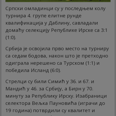
Српски омладинци су у последњем колу
турнира 4. групе елитне рунде
квалификација у Даблину, савладали
домаћу селекцију Републике Ирске са 3:1
(1:0).
Србија је освојила прво место на турниру
са седам бодова, након што је претходно
одиграла нерешено са Турском (1:1) и
победила Исланд (6:0).
Стрелци су били Симић у 36. и 67. и
Мандић у 46. за Србију, а Бирн у 70.
минуту за Републику Ирску. Изабраници
селектора Вељка Пауновића (играчи до
19 година) потврдили су квалитет и