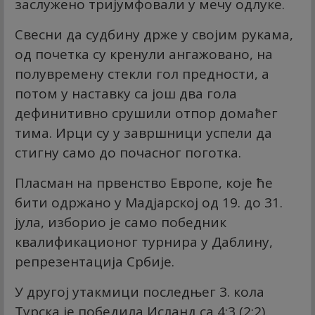
заслужено тријумфовали у мечу одлуке.
Свесни да судбину држе у својим рукама,
од почетка су кренули ангажовано, на
полувремену стекли гол предности, а
потом у наставку са још два гола
дефинитивно срушили отпор домаћег
тима. Ирци су у завршници успели да
стигну само до почасног поготка.
Пласман на првенство Европе, које ће
бити одржано у Мадјарској од 19. до 31.
јула, изборио је само победник
квалификационог турнира у Даблину,
репрезентација Србије.
У другој утакмици последњег 3. кола
Турска је победила Исланд са 4:3 (2:2).