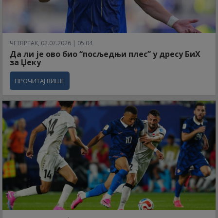
ЧЕТВРТАК, 02.07.2026 | 05:04
Да ли је ово био “посљедњи плес” у дресу БиХ
за Џеку
ПРОЧИТАЈ ВИШЕ