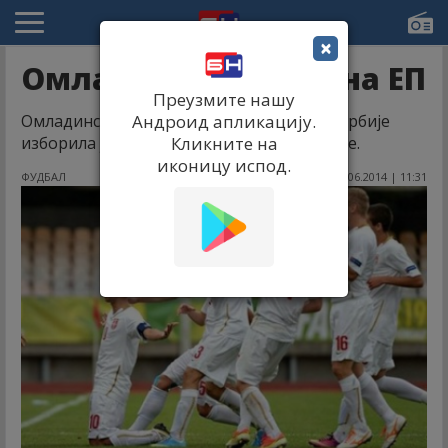
×
Омладинци Србије на ЕП
Преузмите нашу
Омладинска фудбалска репрезентација Србије
Андроид апликацију.
изборила је пласман на првенство Европе.
Кликните на
иконицу испод.
ФУДБАЛ
04.06.2014 | 11:31