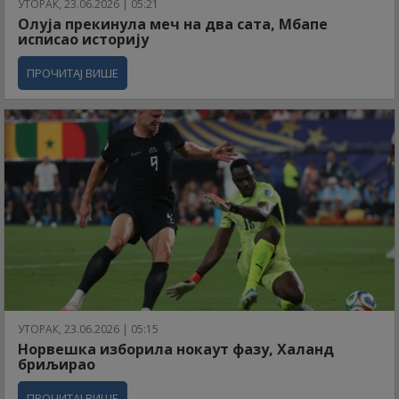
УТОРАК, 23.06.2026 | 05:21
Олуја прекинула меч на два сата, Мбапе
исписао историју
ПРОЧИТАЈ ВИШЕ
УТОРАК, 23.06.2026 | 05:15
Норвешка изборила нокаут фазу, Халанд
бриљирао
ПРОЧИТАЈ ВИШЕ