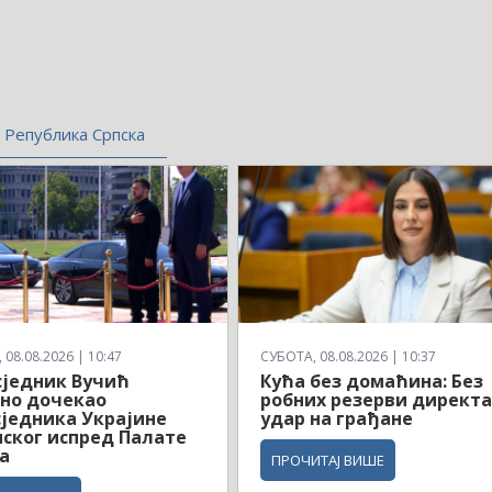
Република Српска
08.08.2026 | 10:47
СУБОТА, 08.08.2026 | 10:37
једник Вучић
Кућа без домаћина: Без
но дочекао
робних резерви директ
једника Украјине
удар на грађане
ског испред Палате
а
ПРОЧИТАЈ ВИШЕ