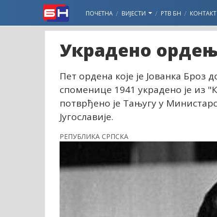
ПОЧЕТНА
ВИЈЕСТИ
РТВ БН
КОНТАКТ
Украдено ордењ
Пет ордена које је Јованка Броз 
споменице 1941 украдено је из "
потврђено је Тањугу у Министарс
Југославије.
РЕПУБЛИКА СРПСКА