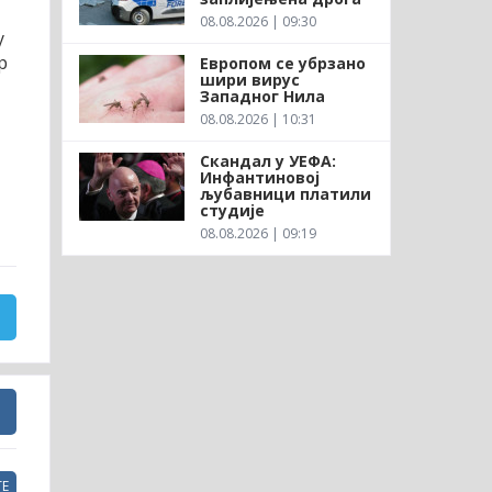
08.08.2026 | 09:30
у
р
Европом се убрзано
шири вирус
Западног Нила
08.08.2026 | 10:31
Скандал у УЕФА:
Инфантиновој
љубавници платили
студије
08.08.2026 | 09:19
Е