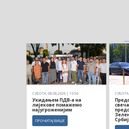
СУБОТА, 08.08.2026 | 10:56
СУБОТА, 
Укидањем ПДВ-а на
Предс
лијекове помажемо
свеча
најугроженијим
предс
Зелен
Србиј
ПРОЧИТАЈ ВИШЕ