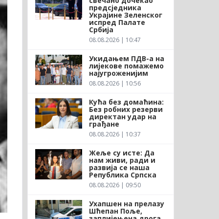
свечано дочекао
предсједника
Украјине Зеленског
испред Палате
Србија
08.08.2026 | 10:47
Укидањем ПДВ-а на
лијекове помажемо
најугроженијим
08.08.2026 | 10:56
Кућа без домаћина:
Без робних резерви
директан удар на
грађане
08.08.2026 | 10:37
Жеље су исте: Да
нам живи, ради и
развија се наша
Република Српска
08.08.2026 | 09:50
Ухапшен на прелазу
Шћепан Поље,
заплијењена дрога