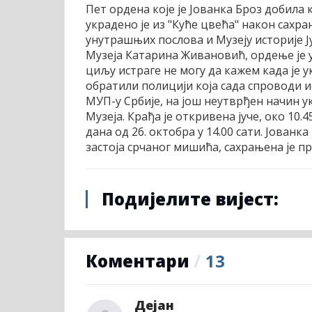
Пет ордена које је Јованка Броз добила
украдено је из "Куће цвећа" након сахр
унутрашњих послова и Музеју историје Ју
Музеја Катарина Живановић, ордење је у
циљу истраге не могу да кажем када је у
обратили полицији која сада спроводи ис
МУП-у Србије, на још неутврђен начин ук
Музеја. Крађа је откривена јуче, око 10.
дана од 26. октобра у 14.00 сати. Јованка
застоја срчаног мишића, сахрањена је пр
Подијелите вијест:
Коментари
/
13
Дејан