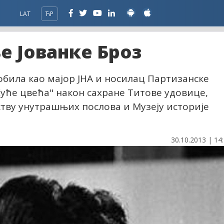
LAT
ЋР
е Јованке Броз
добила као мајор ЈНА и носилац Партизанске
Куће цвећа" након сахране Титове удовице,
тву унутрашњих послова и Музеју историје
30.10.2013 | 14