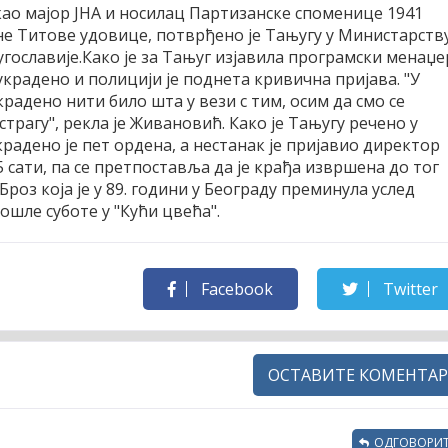
 као мајор ЈНА и носилац Партизанске споменице 1941
ане Титове удовице, потврђено је Тањугу у Министарств
гославије.
Како је за Тањуг изјавила програмски менаџе
крадено и полицији је поднета кривична пријава. "У
крадено нити било шта у вези с тим, осим да смо се
трагу", рекла је Живановић. Како је Тањугу речено у
радено је пет ордена, а нестанак је пријавио директор
45 сати, па се претпоставља да је крађа извршена до тог
 Броз која је у 89. години у Београду преминула услед
ошле суботе у "Кући цвећа".
Facebook
Twitter
ОСТАВИТЕ КОМЕНТАР
ОДГОВОРИТ