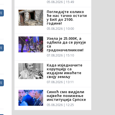
05.08.2026 | 15:49
Погледајте колико
Е
ће нас тачно остати
у БиХ до 2100.
године!
05.08.2026 | 10:00
Узела је 25.000€, а
одбила да се рукује
са
Е
градоначелником!
07.08.2026 | 15:10
Када изједначите
корупцију са
издајом имаћете
своју земљу
07.08.2026 | 13:11
Е
Синоћ смо видјели
највеће понижење
институција Српске
05.08.2026 | 12:25