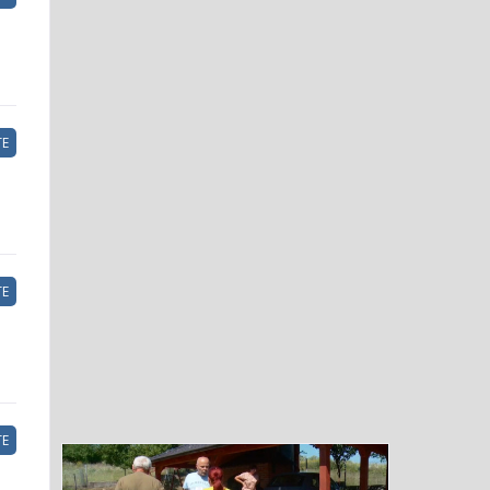
Е
Е
Е