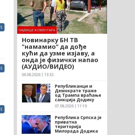
Е
НАЈВИШЕ КОМЕНТАРА
Новинарку БН ТВ
"намамио" да дође
кући да узме изјаву, а
онда је физички напао
(АУДИО/ВИДЕО)
Е
06.08.2026 | 13:32
Републиканци и
Демократе траже
од Трампа враћање
санкција Додику
07.08.2026 | 11:19
Е
Република Српска је
приватна
територија
Милорада Додика