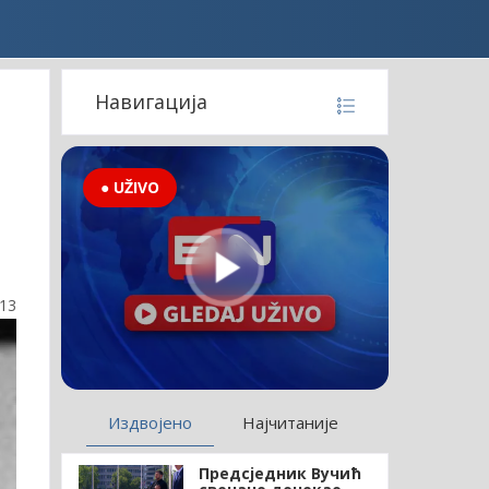
Навигација
● UŽIVO
:13
Издвојено
Најчитаније
Предсједник Вучић