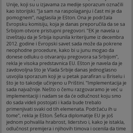
Unije, koji su u izjavama za medije sporazum označili
kao istorijski. "Ja sam na raspolaganju i čast mi je da
pomognem", naglasila je Ešton. Ona je podržala
Evropsku komisiju, koja je danas preporučila da se sa
Srbijom otvore pristupni pregovori. "EK je navela u
izveštaju da je Srbija ispunila kriterijume iz decembra
2012. godine i Evropski savet sada može da pokrene
neophodne procedure, kako bi u junu mogao da
donese odluku o otvaranju pregovora sa Srbijom",
rekla je visoka predstavnica EU. Ešton je navela da je
zavdovoljna što je Vlada Srbije danas jednoglasno
usvojila sporazum koji je u petak parafiran u Briselu i
što je to takodje učinjeno u Prištini. "Implementacija je
sada najvažnije. Nešto o čemu razgovaramo je već u
implementaciji i nadam se da će odlučnost koju smo
do sada videli postojati i kada bude trebalo
primenjivati svaki od tih elemenata. Podržaću ih u
tome", rekla je Ešton. Šefica diplomatije EU je još
jednom pohvalila hrabrost, liderstvo i, kako je istakla,
odlučnost premijera i njihovih timova i ocenila da time