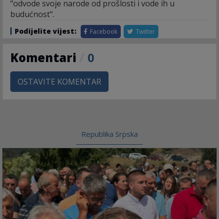
"odvode svoje narode od prošlosti i vode ih u
budućnost".
Podijelite vijest:
Facebook
Twitter
Komentari
/
0
OSTAVITE KOMENTAR
Republika Srpska