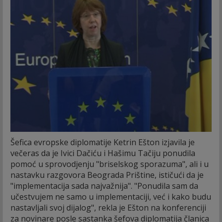
Šefica evropske diplomatije Ketrin Ešton izjavila je
večeras da je Ivici Dačiću i Hašimu Tačiju ponudila
pomoć u sprovodjenju "briselskog sporazuma", ali i u
nastavku razgovora Beograda Prištine, ističući da je
"implementacija sada najvažnija".
"Ponudila sam da
učestvujem ne samo u implementaciji, već i kako budu
nastavljali svoj dijalog", rekla je Ešton na konferenciji
za novinare posle sastanka šefova diplomatija članica