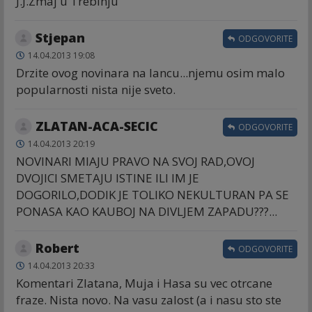
J.J.Zmaj u Trebinju
Stjepan
ODGOVORITE
14.04.2013 19:08
Drzite ovog novinara na lancu...njemu osim malo
popularnosti nista nije sveto.
ZLATAN-ACA-SECIC
ODGOVORITE
14.04.2013 20:19
NOVINARI MIAJU PRAVO NA SVOJ RAD,OVOJ
DVOJICI SMETAJU ISTINE ILI IM JE
DOGORILO,DODIK JE TOLIKO NEKULTURAN PA SE
PONASA KAO KAUBOJ NA DIVLJEM ZAPADU???...
Robert
ODGOVORITE
14.04.2013 20:33
Komentari Zlatana, Muja i Hasa su vec otrcane
fraze. Nista novo. Na vasu zalost (a i nasu sto ste