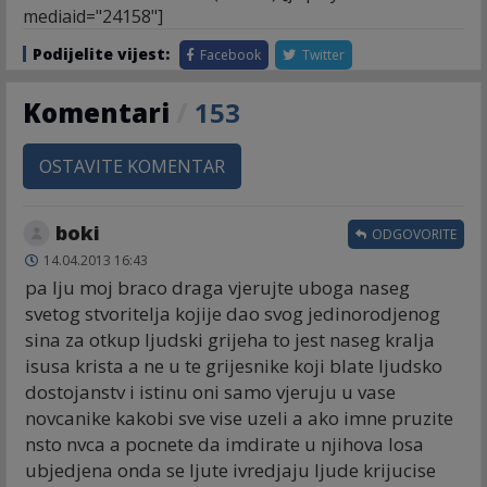
mediaid="24158"]
Podijelite vijest:
Facebook
Twitter
Komentari
/
153
OSTAVITE KOMENTAR
boki
ODGOVORITE
14.04.2013 16:43
pa lju moj braco draga vjerujte uboga naseg
svetog stvoritelja kojije dao svog jedinorodjenog
sina za otkup ljudski grijeha to jest naseg kralja
isusa krista a ne u te grijesnike koji blate ljudsko
dostojanstv i istinu oni samo vjeruju u vase
novcanike kakobi sve vise uzeli a ako imne pruzite
nsto nvca a pocnete da imdirate u njihova losa
ubjedjena onda se ljute ivredjaju ljude krijucise