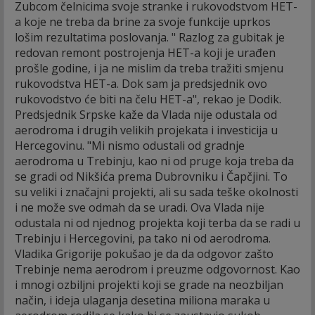
Zubcom čelnicima svoje stranke i rukovodstvom HET-
a koje ne treba da brine za svoje funkcije uprkos
lošim rezultatima poslovanja. " Razlog za gubitak je
redovan remont postrojenja HET-a koji je urađen
prošle godine, i ja ne mislim da treba tražiti smjenu
rukovodstva HET-a. Dok sam ja predsjednik ovo
rukovodstvo će biti na čelu HET-a", rekao je Dodik.
Predsjednik Srpske kaže da Vlada nije odustala od
aerodroma i drugih velikih projekata i investicija u
Hercegovinu. "Mi nismo odustali od gradnje
aerodroma u Trebinju, kao ni od pruge koja treba da
se gradi od Nikšića prema Dubrovniku i Čapčjini. To
su veliki i značajni projekti, ali su sada teške okolnosti
i ne može sve odmah da se uradi. Ova Vlada nije
odustala ni od njednog projekta koji terba da se radi u
Trebinju i Hercegovini, pa tako ni od aerodroma.
Vladika Grigorije pokušao je da da odgovor zašto
Trebinje nema aerodrom i preuzme odgovornost. Kao
i mnogi ozbiljni projekti koji se grade na neozbiljan
način, i ideja ulaganja desetina miliona maraka u