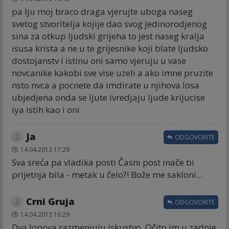
pa lju moj braco draga vjerujte uboga naseg
svetog stvoritelja kojije dao svog jedinorodjenog
sina za otkup ljudski grijeha to jest naseg kralja
isusa krista a ne u te grijesnike koji blate ljudsko
dostojanstv i istinu oni samo vjeruju u vase
novcanike kakobi sve vise uzeli a ako imne pruzite
nsto nvca a pocnete da imdirate u njihova losa
ubjedjena onda se ljute ivredjaju ljude krijucise
iya istih kao i oni
Ja
ODGOVORITE
14.04.2013 17:29
Sva sreća pa vladika posti Časni post inače bi
prijetnja bila - metak u čelo?! Bože me sakloni...
Crni Gruja
ODGOVORITE
14.04.2013 16:29
Dva lopova razmenjuju iskustvo. Očito im u zadnje