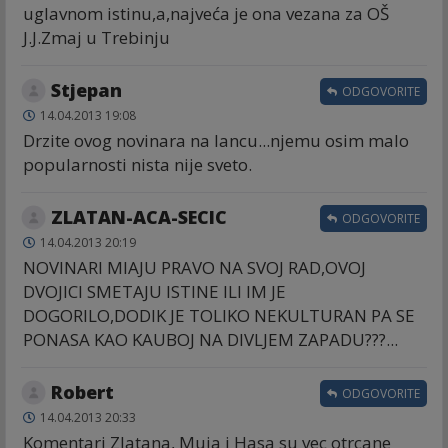
uglavnom istinu,a,najveća je ona vezana za OŠ
J.J.Zmaj u Trebinju
Stjepan
ODGOVORITE
14.04.2013 19:08
Drzite ovog novinara na lancu...njemu osim malo
popularnosti nista nije sveto.
ZLATAN-ACA-SECIC
ODGOVORITE
14.04.2013 20:19
NOVINARI MIAJU PRAVO NA SVOJ RAD,OVOJ
DVOJICI SMETAJU ISTINE ILI IM JE
DOGORILO,DODIK JE TOLIKO NEKULTURAN PA SE
PONASA KAO KAUBOJ NA DIVLJEM ZAPADU???...
Robert
ODGOVORITE
14.04.2013 20:33
Komentari Zlatana, Muja i Hasa su vec otrcane