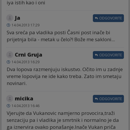
iya istih kao i oni
Ja
ODGOVORITE
14.04.2013 17:29
Sva sreća pa vladika posti Časni post inače bi
prijetnja bila - metak u čelo?! Bože me sakloni...
Crni Gruja
ODGOVORITE
14.04.2013 16:29
Dva lopova razmenjuju iskustvo. Očito im u zadnje
vreme lopovija ne ide kako treba. Zato im smetaju
novinari.
micika
ODGOVORITE
14.04.2013 16:46
Vjerujte da Vukanovic namjerno provocira,traži
senzaciju pa i vladika je smrtnik i normalno je da
ga iznervira ovako ponašanje.Inače Vukan priča