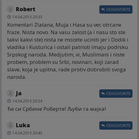
Robert
ODGOVORITE
14.04.2013 20:33
Komentari Zlatana, Muja i Hasa su vec otrcane
fraze. Nista novo. Na vasu zalost (a i nasu sto ste
takvi kakvi ste) nista ne mozete uciniti jer i Dodik i
vladika i Kusturica i ostali patrioti imaju podrsku
Srpskog naroda. Medjutim, vi, Muslimani i niste
probem, problem su Srbi, novinari, koji zarad
slave, koja je upitna, rade protiv dobrobiti svoga
naroda.
Ja
ODGOVORITE
14.04.2013 20:34
Ђе си Србине Роберте! Љуби га мајка!
Luka
ODGOVORITE
14.04.2013 20:43