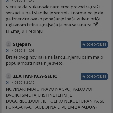
14.04.2013 16:46
Vjerujte da Vukanovic namjerno provocira,traži
senzaciju pa i vladika je smrtnik i normalno je da
ga iznervira ovako ponašanje.Inače Vukan priča
uglavnom istinu,a,najveća je ona vezana za OŠ
J.J.Zmaj u Trebinju
Stjepan
ODGOVORITE
14.04.2013 19:08
Drzite ovog novinara na lancu...njemu osim malo
popularnosti nista nije sveto.
ZLATAN-ACA-SECIC
ODGOVORITE
14.04.2013 20:19
NOVINARI MIAJU PRAVO NA SVOJ RAD,OVOJ
DVOJICI SMETAJU ISTINE ILI IM JE
DOGORILO,DODIK JE TOLIKO NEKULTURAN PA SE
PONASA KAO KAUBOJ NA DIVLJEM ZAPADU???...