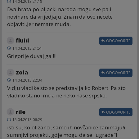
14.04.2013 21:18
Dva brata po pljacki naroda mogu sve pa i
novinare da vrijedjaju. Znam da ovo necete
objaviti,jer nemate muda.
fluid
ODGOVORITE
14.04.2013 21:51
Grigorije duvaj ga !!!
zola
ODGOVORITE
14.04.2013 22:34
Vidju vladike sto se predstavlja ko Robert. Pa sto
vladiko stano ime a ne neko nase srpsko.
rile
ODGOVORITE
15.04.2013 06:29
isti su, ko blizanci, samo ih novčanice zanimaju!i
sumnjivi projekti, gdje mogu da se "ugrade"!