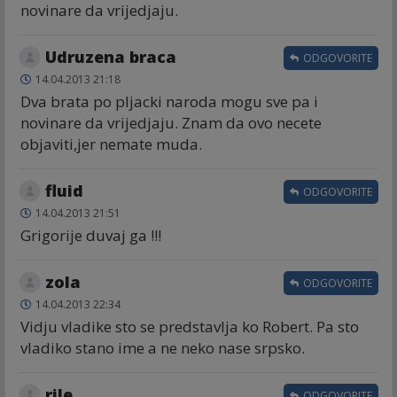
novinare da vrijedjaju.
Udruzena braca
ODGOVORITE
14.04.2013 21:18
Dva brata po pljacki naroda mogu sve pa i
novinare da vrijedjaju. Znam da ovo necete
objaviti,jer nemate muda.
fluid
ODGOVORITE
14.04.2013 21:51
Grigorije duvaj ga !!!
zola
ODGOVORITE
14.04.2013 22:34
Vidju vladike sto se predstavlja ko Robert. Pa sto
vladiko stano ime a ne neko nase srpsko.
rile
ODGOVORITE