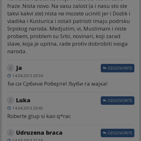
fraze. Nista novo. Na vasu zalost (a i nasu sto ste
takvi kakvi ste) nista ne mozete uciniti jer i Dodik i
vladika i Kusturica i ostali patrioti imaju podrsku
Srpskog naroda. Medjutim, vi, Muslimani i niste
probem, problem su Srbi, novinari, koji zarad
slave, koja je upitna, rade protiv dobrobiti svoga
naroda.
Ja
ODGOVORITE
14.04.2013 20:34
Ђе си Србине Роберте! Љуби га мајка!
Luka
ODGOVORITE
14.04.2013 20:43
Roberte glup si kao q*rac
Udruzena braca
ODGOVORITE
14.04.2013 21:16