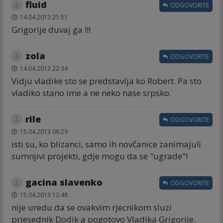
fluid
ODGOVORITE
14.04.2013 21:51
Grigorije duvaj ga !!!
zola
ODGOVORITE
14.04.2013 22:34
Vidju vladike sto se predstavlja ko Robert. Pa sto
vladiko stano ime a ne neko nase srpsko.
rile
ODGOVORITE
15.04.2013 06:29
isti su, ko blizanci, samo ih novčanice zanimaju!i
sumnjivi projekti, gdje mogu da se "ugrade"!
gacina slavenko
ODGOVORITE
15.04.2013 12:48
nije uredu da se ovakvim rjecnikom sluzi
prjesednik Dodik a pogotovo Vladika Grigorije.