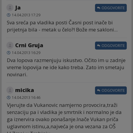
Ja
ODGOVORITE
14.04.2013 17:29
Sva sreća pa vladika posti Časni post inače bi
prijetnja bila - metak u čelo?! Bože me sakloni...
Crni Gruja
ODGOVORITE
14.04.2013 16:29
Dva lopova razmenjuju iskustvo. Očito im u zadnje
vreme lopovija ne ide kako treba. Zato im smetaju
novinari.
micika
ODGOVORITE
14.04.2013 16:46
Vjerujte da Vukanovic namjerno provocira,traži
senzaciju pa i vladika je smrtnik i normalno je da
ga iznervira ovako ponašanje.Inače Vukan priča
uglavnom istinu,a,najveća je ona vezana za OŠ