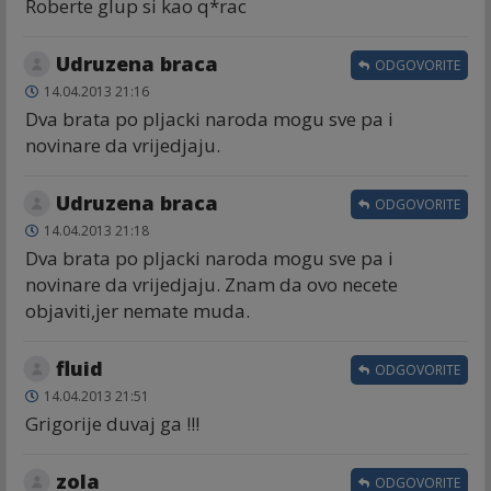
Roberte glup si kao q*rac
Udruzena braca
ODGOVORITE
14.04.2013 21:16
Dva brata po pljacki naroda mogu sve pa i
novinare da vrijedjaju.
Udruzena braca
ODGOVORITE
14.04.2013 21:18
Dva brata po pljacki naroda mogu sve pa i
novinare da vrijedjaju. Znam da ovo necete
objaviti,jer nemate muda.
fluid
ODGOVORITE
14.04.2013 21:51
Grigorije duvaj ga !!!
zola
ODGOVORITE