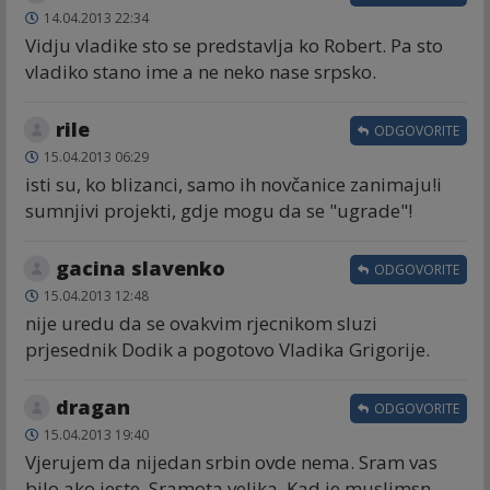
14.04.2013 22:34
Vidju vladike sto se predstavlja ko Robert. Pa sto
vladiko stano ime a ne neko nase srpsko.
rile
ODGOVORITE
15.04.2013 06:29
isti su, ko blizanci, samo ih novčanice zanimaju!i
sumnjivi projekti, gdje mogu da se "ugrade"!
gacina slavenko
ODGOVORITE
15.04.2013 12:48
nije uredu da se ovakvim rjecnikom sluzi
prjesednik Dodik a pogotovo Vladika Grigorije.
dragan
ODGOVORITE
15.04.2013 19:40
Vjerujem da nijedan srbin ovde nema. Sram vas
bilo ako jeste. Sramota velika. Kad je muslimsn