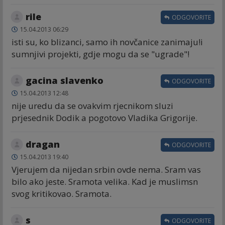
rile
ODGOVORITE
15.04.2013 06:29
isti su, ko blizanci, samo ih novčanice zanimaju!i
sumnjivi projekti, gdje mogu da se "ugrade"!
gacina slavenko
ODGOVORITE
15.04.2013 12:48
nije uredu da se ovakvim rjecnikom sluzi
prjesednik Dodik a pogotovo Vladika Grigorije.
dragan
ODGOVORITE
15.04.2013 19:40
Vjerujem da nijedan srbin ovde nema. Sram vas
bilo ako jeste. Sramota velika. Kad je muslimsn
svog kritikovao. Sramota.
s
ODGOVORITE