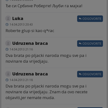
Ђе си Србине Роберте! Љуби га мајка!
Luka
ODGOVORITE
14.04.2013 20:43
Roberte glup si kao q*rac
Udruzena braca
ODGOVORITE
14.04.2013 21:16
Dva brata po pljacki naroda mogu sve pa i
novinare da vrijedjaju.
Udruzena braca
ODGOVORITE
14.04.2013 21:18
Dva brata po pljacki naroda mogu sve pa i
novinare da vrijedjaju. Znam da ovo necete
objaviti,jer nemate muda.