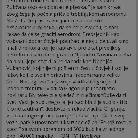
aerodrom rodila se kako bi se zaustavio sukob
Zubčana oko eksploatacije pijeska. " Ja sam krivac
zbog čega je počela priča o trebinjskom aerodromu.
Na Zubačkoj visoravni ljudi su se tukli oko
eksploataciej pijeska i, da se ne bi svađali, ja sam
rekao da će se graditi aerodrom. Predsjednik kao
vizionar i dobar čovjek podržao je moju ideju, ali smo
imali direktora koji je napravio projekat prvelikog
aerodroma kao da se gradi u Njujorku. Novinari treba
da pišu lijepe stvari, a ne da rade kao Nebojša
Vukanović, koji nije ni pošten ni čestiti čovjek i koji je
lažov koji je svojim prilozima i radom nanio veliku
štetu Hercegovini“, izjavio je vladika Grigorije. U
jednom trenutku vladika Grigorije je i zaprijetio
novinaru BN televizije sljedećim riječima: “Bolje da ti
Sveti Vasilije sudi, nego ja, jer kad bih ti ja sudio - ti bi
bio nokautiran”, doslovce je rekao vladika Grigorije.
Vladika Grigorije nedavno je obnovio i proširio svoj
vozni park kupovinom luksuznog džipa "Rendž rovera
sport" sa svom opremom od 5000 kubika vrijednog
oko 140 000 maraka. (BN TV)
[jwplayer