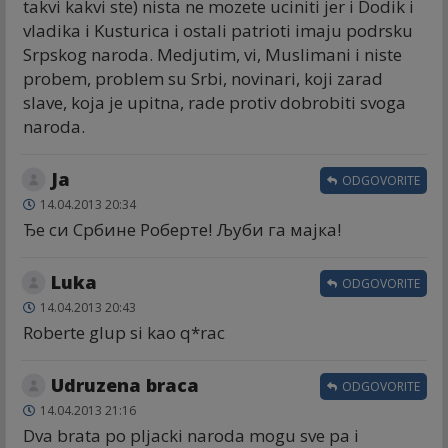
takvi kakvi ste) nista ne mozete uciniti jer i Dodik i
vladika i Kusturica i ostali patrioti imaju podrsku
Srpskog naroda. Medjutim, vi, Muslimani i niste
probem, problem su Srbi, novinari, koji zarad
slave, koja je upitna, rade protiv dobrobiti svoga
naroda.
Ja
ODGOVORITE
14.04.2013 20:34
Ђе си Србине Роберте! Љуби га мајка!
Luka
ODGOVORITE
14.04.2013 20:43
Roberte glup si kao q*rac
Udruzena braca
ODGOVORITE
14.04.2013 21:16
Dva brata po pljacki naroda mogu sve pa i