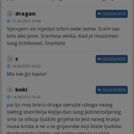
dragan
ODGOVORITE
15.04.2013 19:40
Vjerujem da nijedan srbin ovde nema. Sram vas
bilo ako jeste. Sramota velika. Kad je muslimsn
svog kritikovao. Sramota.
s
ODGOVORITE
16.04.2013 10:52
Ma sve go lopov!
boki
ODGOVORITE
14.04.2013 16:43
pa lju moj braco draga vjerujte uboga naseg
svetog stvoritelja kojije dao svog jedinorodjenog
sina za otkup ljudski grijeha to jest naseg kralja
isusa krista a ne u te grijesnike koji blate ljudsko
dostojanstv i istinu oni samo vjeruju u vase