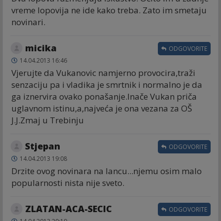
vreme lopovija ne ide kako treba. Zato im smetaju
novinari.
micika
ODGOVORITE
14.04.2013 16:46
Vjerujte da Vukanovic namjerno provocira,traži
senzaciju pa i vladika je smrtnik i normalno je da
ga iznervira ovako ponašanje.Inače Vukan priča
uglavnom istinu,a,najveća je ona vezana za OŠ
J.J.Zmaj u Trebinju
Stjepan
ODGOVORITE
14.04.2013 19:08
Drzite ovog novinara na lancu...njemu osim malo
popularnosti nista nije sveto.
ZLATAN-ACA-SECIC
ODGOVORITE