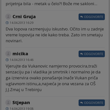
prijetnja bila - metak u čelo?! Bože me sakloni...
Crni Gruja
ODGOVORITE
14.04.2013 16:29
Dva lopova razmenjuju iskustvo. Očito im u zadnje
vreme lopovija ne ide kako treba. Zato im smetaju
novinari.
micika
ODGOVORITE
14.04.2013 16:46
Vjerujte da Vukanovic namjerno provocira,traži
senzaciju pa i vladika je smrtnik i normalno je da
ga iznervira ovako ponašanje.Inače Vukan priča
uglavnom istinu,a,najveća je ona vezana za OŠ
J.J.Zmaj u Trebinju
Stjepan
ODGOVORITE
14.04.2013 19:08