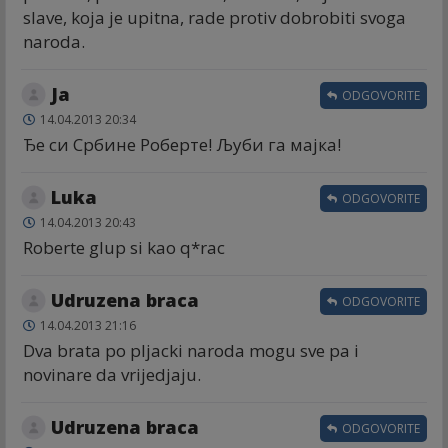
slave, koja je upitna, rade protiv dobrobiti svoga
naroda.
Ja
ODGOVORITE
14.04.2013 20:34
Ђе си Србине Роберте! Љуби га мајка!
Luka
ODGOVORITE
14.04.2013 20:43
Roberte glup si kao q*rac
Udruzena braca
ODGOVORITE
14.04.2013 21:16
Dva brata po pljacki naroda mogu sve pa i
novinare da vrijedjaju.
Udruzena braca
ODGOVORITE