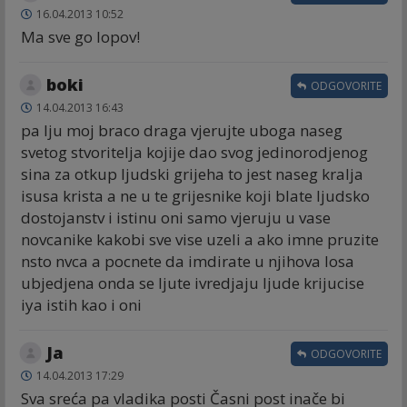
16.04.2013 10:52
Ma sve go lopov!
boki
ODGOVORITE
14.04.2013 16:43
pa lju moj braco draga vjerujte uboga naseg
svetog stvoritelja kojije dao svog jedinorodjenog
sina za otkup ljudski grijeha to jest naseg kralja
isusa krista a ne u te grijesnike koji blate ljudsko
dostojanstv i istinu oni samo vjeruju u vase
novcanike kakobi sve vise uzeli a ako imne pruzite
nsto nvca a pocnete da imdirate u njihova losa
ubjedjena onda se ljute ivredjaju ljude krijucise
iya istih kao i oni
Ja
ODGOVORITE
14.04.2013 17:29
Sva sreća pa vladika posti Časni post inače bi