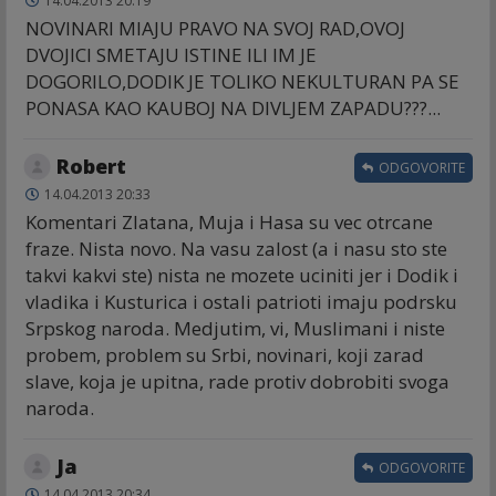
14.04.2013 20:19
NOVINARI MIAJU PRAVO NA SVOJ RAD,OVOJ
DVOJICI SMETAJU ISTINE ILI IM JE
DOGORILO,DODIK JE TOLIKO NEKULTURAN PA SE
PONASA KAO KAUBOJ NA DIVLJEM ZAPADU???...
Robert
ODGOVORITE
14.04.2013 20:33
Komentari Zlatana, Muja i Hasa su vec otrcane
fraze. Nista novo. Na vasu zalost (a i nasu sto ste
takvi kakvi ste) nista ne mozete uciniti jer i Dodik i
vladika i Kusturica i ostali patrioti imaju podrsku
Srpskog naroda. Medjutim, vi, Muslimani i niste
probem, problem su Srbi, novinari, koji zarad
slave, koja je upitna, rade protiv dobrobiti svoga
naroda.
Ja
ODGOVORITE
14.04.2013 20:34