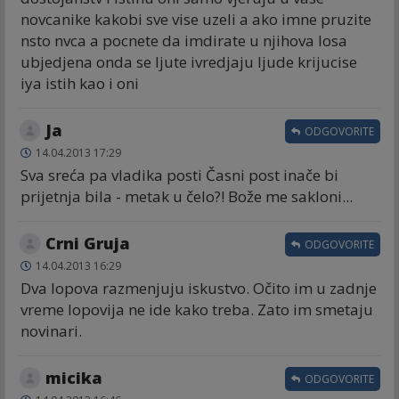
novcanike kakobi sve vise uzeli a ako imne pruzite
nsto nvca a pocnete da imdirate u njihova losa
ubjedjena onda se ljute ivredjaju ljude krijucise
iya istih kao i oni
Ja
ODGOVORITE
14.04.2013 17:29
Sva sreća pa vladika posti Časni post inače bi
prijetnja bila - metak u čelo?! Bože me sakloni...
Crni Gruja
ODGOVORITE
14.04.2013 16:29
Dva lopova razmenjuju iskustvo. Očito im u zadnje
vreme lopovija ne ide kako treba. Zato im smetaju
novinari.
micika
ODGOVORITE