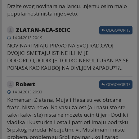
Drzite ovog novinara na lancu...njemu osim malo
popularnosti nista nije sveto.
ZLATAN-ACA-SECIC
ODGOVORITE
14.04.2013 20:19
NOVINARI MIAJU PRAVO NA SVOJ RAD,OVOJ
DVOJICI SMETAJU ISTINE ILI IM JE
DOGORILO,DODIK JE TOLIKO NEKULTURAN PA SE
PONASA KAO KAUBOJ NA DIVLJEM ZAPADU???...
Robert
ODGOVORITE
14.04.2013 20:33
Komentari Zlatana, Muja i Hasa su vec otrcane
fraze. Nista novo. Na vasu zalost (a i nasu sto ste
takvi kakvi ste) nista ne mozete uciniti jer i Dodik i
vladika i Kusturica i ostali patrioti imaju podrsku
Srpskog naroda. Medjutim, vi, Muslimani i niste
probem, problem su Srbi, novinari, koji zarad