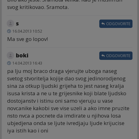
svog kritikovao. Sramota.
s
ODGOVORITE
16.04.2013 10:52
Ma sve go lopov!
boki
ODGOVORITE
14.04.2013 16:43
pa lju moj braco draga vjerujte uboga naseg
svetog stvoritelja kojije dao svog jedinorodjenog
sina za otkup ljudski grijeha to jest naseg kralja
isusa krista a ne u te grijesnike koji blate ljudsko
dostojanstv i istinu oni samo vjeruju u vase
novcanike kakobi sve vise uzeli a ako imne pruzite
nsto nvca a pocnete da imdirate u njihova losa
ubjedjena onda se ljute ivredjaju ljude krijucise
iya istih kao i oni