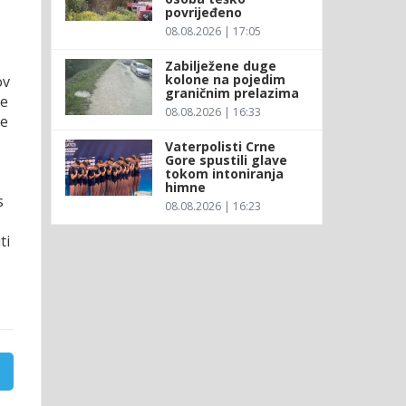
povrijeđeno
08.08.2026 | 17:05
Zabilježene duge
kolone na pojedim
ov
graničnim prelazima
se
08.08.2026 | 16:33
je
Vaterpolisti Crne
Gore spustili glave
tokom intoniranja
himne
s
08.08.2026 | 16:23
ti