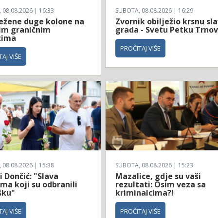
08.08.2026 | 16:33
SUBOTA, 08.08.2026 | 16:29
ježene duge kolone na
Zvornik obilježio krsnu sl
im graničnim
grada - Svetu Petku Trno
zima
PROČITAJ VIŠE
AJ VIŠE
08.08.2026 | 15:38
SUBOTA, 08.08.2026 | 15:23
 i Dončić: "Slava
Mazalice, gdje su vaši
ma koji su odbranili
rezultati: Osim veza sa
šku"
kriminalcima?!
AJ VIŠE
PROČITAJ VIŠE