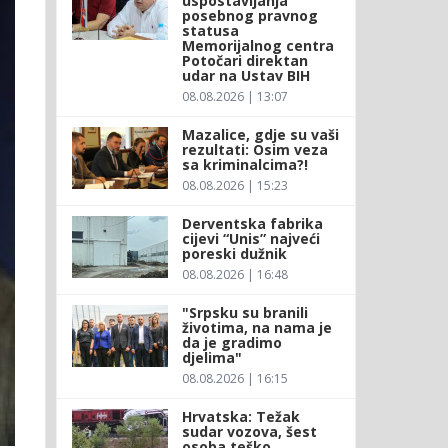
uspostavljanja
posebnog pravnog
statusa
Memorijalnog centra
Potočari direktan
udar na Ustav BIH
08.08.2026 | 13:07
Mazalice, gdje su vaši
rezultati: Osim veza
sa kriminalcima?!
08.08.2026 | 15:23
Derventska fabrika
cijevi “Unis” najveći
poreski dužnik
08.08.2026 | 16:48
"Srpsku su branili
životima, na nama je
da je gradimo
djelima"
08.08.2026 | 16:15
Hrvatska: Težak
sudar vozova, šest
osoba teško