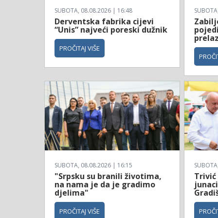
SUBOTA, 08.08.2026 | 16:48
SUBOTA, 
Derventska fabrika cijevi
Zabil
“Unis” najveći poreski dužnik
pojed
prela
PROČITAJ VIŠE
PROČIT
SUBOTA, 08.08.2026 | 16:15
SUBOTA, 
"Srpsku su branili životima,
Trivić
na nama je da je gradimo
junaci
djelima"
Gradi
PROČITAJ VIŠE
PROČIT