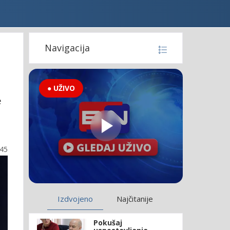
Navigacija
● UŽIVO
e
:45
Izdvojeno
Najčitanije
Pokušaj