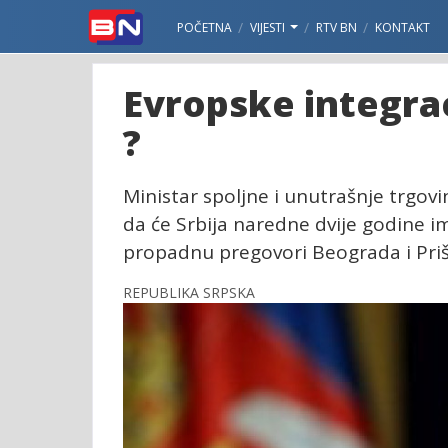
POČETNA
VIJESTI
RTV BN
KONTAKT
Evropske integrac
?
Ministar spoljne i unutrašnje trgovin
da će Srbija naredne dvije godine i
propadnu pregovori Beograda i Prišt
REPUBLIKA SRPSKA