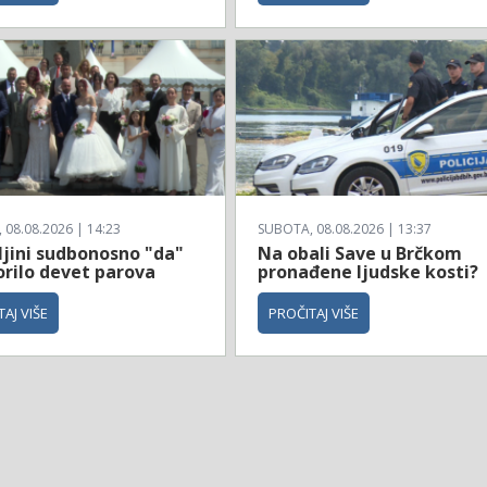
08.08.2026 | 14:23
SUBOTA, 08.08.2026 | 13:37
ljini sudbonosno "da"
Na obali Save u Brčkom
orilo devet parova
pronađene ljudske kosti?
AJ VIŠE
PROČITAJ VIŠE