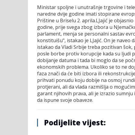
Ministar spoljne i unutrašnje trgovine i tele
naredne dvije godine imati stopirane evro
Prištine u Briselu 2. aprila.
LJajić je objasnio
godine, prije svega zbog izbora u NJemačkoj
parlament, menja se personalni sastav evr
konstituišu", istakao je LJajić. On je naveo 
istakao da Vladi Srbije treba pozitivan šok,
posle borbe protiv korupcije kada su ljudi po
dobijanje datuma i tada bi moglo da se poč
ekonomskih problema. Ukoliko se to ne dogo
faza znači da će biti izbora ili rekonstrukc
prihvati ponudu koju dobije na osmoj rundi 
protjerani, ali da vlada razmišlja o mogući
garant njihovih prava, ali je izrazio sumnju 
da ispune svoje obaveze.
Podijelite vijest: