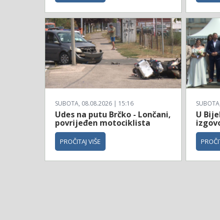
SUBOTA, 08.08.2026 | 15:16
SUBOTA, 
Udes na putu Brčko - Lončani,
U Bije
povrijeđen motociklista
izgov
PROČITAJ VIŠE
PROČIT