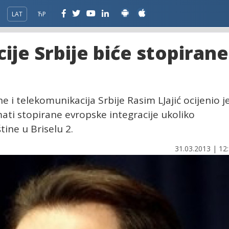
LAT
ЋР
ije Srbije biće stopirane
e i telekomunikacija Srbije Rasim LJajić ocijenio j
mati stopirane evropske integracije ukoliko
ine u Briselu 2.
31.03.2013 | 12