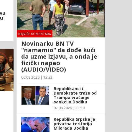
avu
vu
NAJVIŠE KOMENTARA
Novinarku BN TV
"namamio" da dođe kući
da uzme izjavu, a onda je
fizički napao
(AUDIO/VIDEO)
06.08.2026 | 13:32
Republikanci i
Demokrate traže od
Trampa vraćanje
sankcija Dodiku
07.08.2026 | 11:19
Republika Srpska je
privatna teritorija
Milorada Dodika