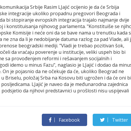
komunikacija Srbije Rasim LJajić ocijenio je da će Srbija
pske integracije ukoliko propadnu pregovori Beograda i
 da bi stopiranje evropskih integracija trajalo najmanje dvije
 i konstituisanja njihovog parlamenta. "Konstituiše se njih
opske Komisije i neće oni da se bave nama u trenutku kada 
da ne zna da li je nedobijanje datuma razlog za pad Vlade, ali 
 prenose beogradski mediji. "Vladi je trebao pozitivan šok,
čeli da vraćaju poverenje u institucije, veliki uspeh bio bi
ne sa provođenjem reformi i rešavanjem socijalnih i
di idemo u minus Fazu", naglasio je LJajić i dodao da minu
ije. On je pojasnio da ne očekuje da će, ukoliko Beograd ne
u Briselu, položaj Srba na Kosovu biti ugrožen i da će oni bi
m posljedicama. LJajić je naveo da je međunarodna zajednica
i podsjetio da njihovi predstavnici u prošlosti nisu uspijevali
Facebook
Twitter