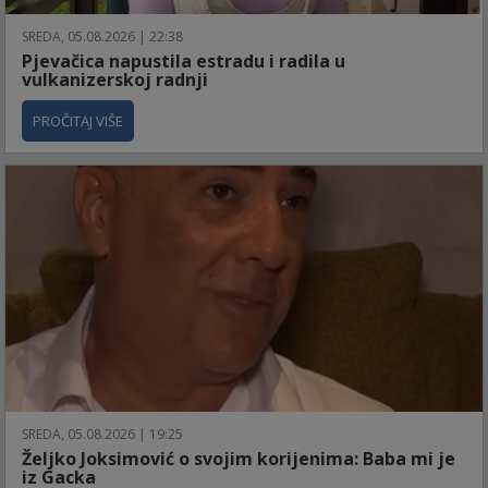
SREDA, 05.08.2026 | 22:38
Pjevačica napustila estradu i radila u
vulkanizerskoj radnji
PROČITAJ VIŠE
SREDA, 05.08.2026 | 19:25
Željko Joksimović o svojim korijenima: Baba mi je
iz Gacka