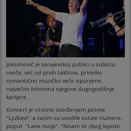
Joksimović je sarajevskoj publici u subotu
uveče, već od prvih taktova, priredio
romantično muzičko veče ispunjeno
najvećim hitovima njegove dugogodišnje
karijere.
Koncert je otvorio izvođenjem pesme
"Ljubavi", a zatim su usedile ostale numere,
poput "Lane moje", "Nisam te zbog lepote