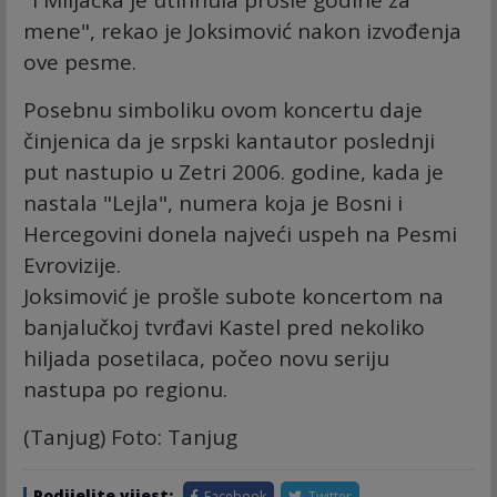
mene", rekao je Joksimović nakon izvođenja
ove pesme.
Posebnu simboliku ovom koncertu daje
činjenica da je srpski kantautor poslednji
put nastupio u Zetri 2006. godine, kada je
nastala "Lejla", numera koja je Bosni i
Hercegovini donela najveći uspeh na Pesmi
Evrovizije.
Joksimović je prošle subote koncertom na
banjalučkoj tvrđavi Kastel pred nekoliko
hiljada posetilaca, počeo novu seriju
nastupa po regionu.
(Tanjug) Foto: Tanjug
Podijelite vijest:
Facebook
Twitter