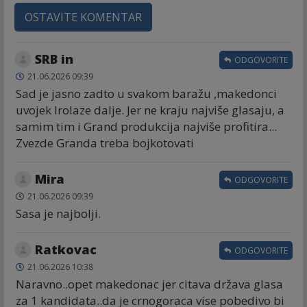
OSTAVITE KOMENTAR
SRB in
ODGOVORITE
21.06.2026 09:39
Sad je jasno zadto u svakom baražu ,makedonci
uvojek lrolaze dalje. Jer ne kraju najviše glasaju, a
samim tim i Grand produkcija najviše profitira...
Zvezde Granda treba bojkotovati
Mira
ODGOVORITE
21.06.2026 09:39
Sasa je najbolji.
Ratkovac
ODGOVORITE
21.06.2026 10:38
Naravno..opet makedonac jer citava država glasa
za 1 kandidata..da je crnogoraca vise pobedivo bi