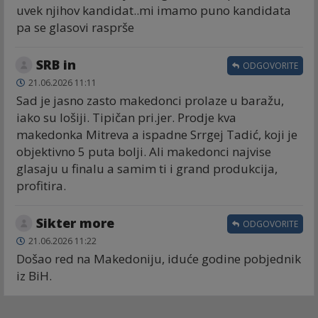
uvek njihov kandidat..mi imamo puno kandidata
pa se glasovi rasprše
SRB in
ODGOVORITE
21.06.2026 11:11
Sad je jasno zasto makedonci prolaze u baražu,
iako su lošiji. Tipičan pri.jer. Prodje kva
makedonka Mitreva a ispadne Srrgej Tadić, koji je
objektivno 5 puta bolji. Ali makedonci najvise
glasaju u finalu a samim ti i grand produkcija,
profitira.
Sikter more
ODGOVORITE
21.06.2026 11:22
Došao red na Makedoniju, iduće godine pobjednik
iz BiH.