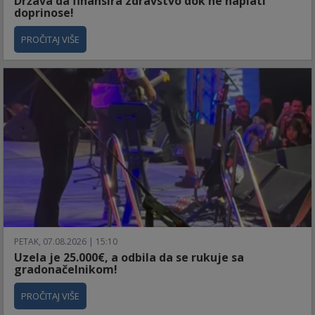
Država da finansira zdravstvo dok ne naplati
doprinose!
PROČITAJ VIŠE
PETAK, 07.08.2026 | 15:10
Uzela je 25.000€, a odbila da se rukuje sa
gradonačelnikom!
PROČITAJ VIŠE