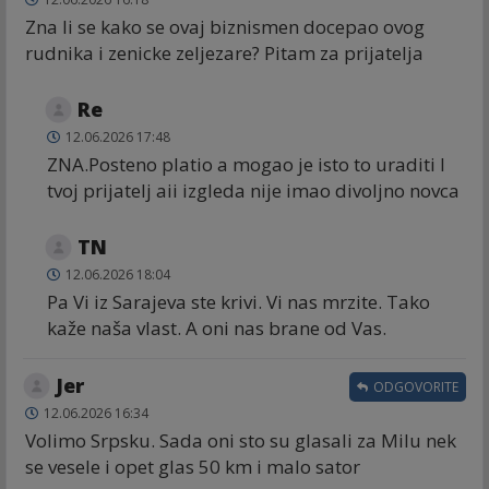
Zna li se kako se ovaj biznismen docepao ovog
rudnika i zenicke zeljezare? Pitam za prijatelja
Re
12.06.2026 17:48
ZNA.Posteno platio a mogao je isto to uraditi I
tvoj prijatelj aii izgleda nije imao divoljno novca
TN
12.06.2026 18:04
Pa Vi iz Sarajeva ste krivi. Vi nas mrzite. Tako
kaže naša vlast. A oni nas brane od Vas.
Jer
ODGOVORITE
12.06.2026 16:34
Volimo Srpsku. Sada oni sto su glasali za Milu nek
se vesele i opet glas 50 km i malo sator