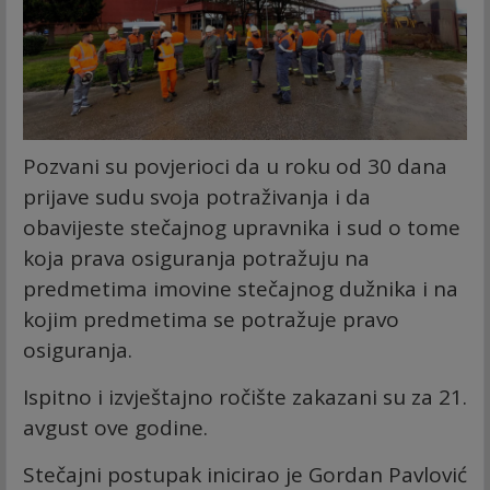
Pozvani su povjerioci da u roku od 30 dana
prijave sudu svoja potraživanja i da
obavijeste stečajnog upravnika i sud o tome
koja prava osiguranja potražuju na
predmetima imovine stečajnog dužnika i na
kojim predmetima se potražuje pravo
osiguranja.
Ispitno i izvještajno ročište zakazani su za 21.
avgust ove godine.
Stečajni postupak inicirao je Gordan Pavlović