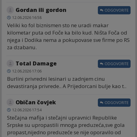
Gordan ili gordon
ODGOVORITE
12.06.2026 16:58
Veliki ko fol biznismen sto ne uradi makar
kilometar puta od Foče ka bilo kud. Ništa Foča od
njega i Dodika nema a pokupovase sve firme po RS
za dzabanu.
Total Damage
ODGOVORITE
12.06.2026 17:06
Burlini privredni lesinari u zadnjem cinu
devastiranja privrede.. A Prijedorcani bulje kao t..
Običan čovjek
ODGOVORITE
12.06.2026 17:54
Stečajna mafija i stečajni upravnici Republike
Srpske su upropastili mnoga preduzeća,sve gola
propast,nijedno preduzeće se nije oporavilo od