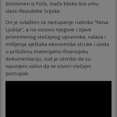
biznismen iz Foče, inače blisko lice vrhu
vlasti Republike Srpske.
On je ovlašten za zastupanje rudnika "Nova
Ljubija", a na osnovu njegove i izjave
privremenog stečajnog upravnika, nalaza i
mišljenja vještaka ekonomske struke i uvida
u priloženu materijalno-finansijsku
dokumentaciju, sud je utvrdio da su
ispunjeni uslovi da se otvori stečajni
postupak.