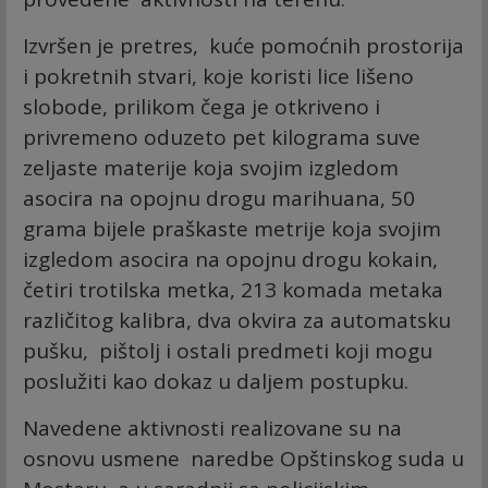
Izvršen je pretres, kuće pomoćnih prostorija
i pokretnih stvari, koje koristi lice lišeno
slobode, prilikom čega je otkriveno i
privremeno oduzeto pet kilograma suve
zeljaste materije koja svojim izgledom
asocira na opojnu drogu marihuana, 50
grama bijele praškaste metrije koja svojim
izgledom asocira na opojnu drogu kokain,
četiri trotilska metka, 213 komada metaka
različitog kalibra, dva okvira za automatsku
pušku, pištolj i ostali predmeti koji mogu
poslužiti kao dokaz u daljem postupku.
Navedene aktivnosti realizovane su na
osnovu usmene naredbe Opštinskog suda u