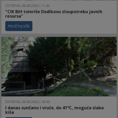
ČETVRTAK, 06.08.2026 | 11:45
"CIK BiH toleriše Dodikovu zloupotrebu javnih
resursa"
PROČITAJ VIŠE
ČETVRTAK, 06.08.2026 | 09:30
I danas sunčano i vruće, do 41°C, moguća slaba
kiša