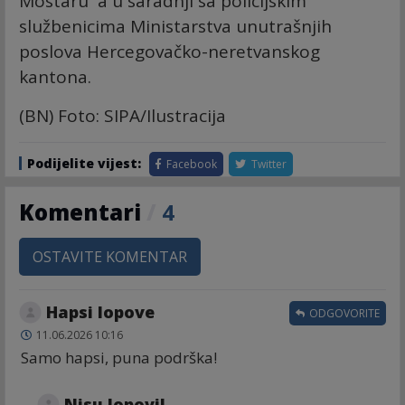
Mostaru a u saradnji sa policijskim
službenicima Ministarstva unutrašnjih
poslova Hercegovačko-neretvanskog
kantona.
(BN) Foto: SIPA/Ilustracija
Podijelite vijest:
Facebook
Twitter
Komentari
/
4
OSTAVITE KOMENTAR
Hapsi lopove
ODGOVORITE
11.06.2026 10:16
Samo hapsi, puna podrška!
Nisu lopovi!