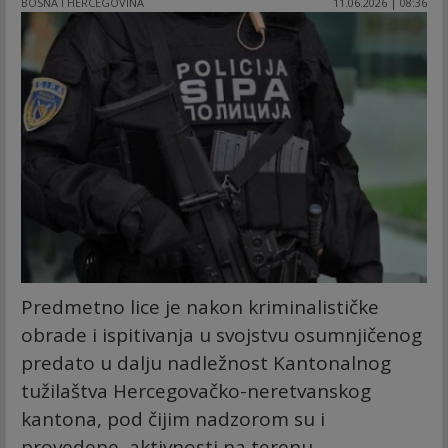
BOSNA I HERCEGOVINA
11.06.2026 | 08:36
Predmetno lice je nakon kriminalističke
obrade i ispitivanja u svojstvu osumnjičenog
predato u dalju nadležnost Kantonalnog
tužilaštva Hercegovačko-neretvanskog
kantona, pod čijim nadzorom su i
provedene aktivnosti na terenu.