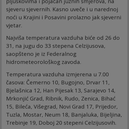
pljuskovima i pojačan južnih smjerova, na
sjeveru sjevernih. Kasno uveče i u narednoj
noći u Krajini i Posavini prolazno jak sjeverni
vjetar.
Najviša temperatura vazduha biće od 26 do
31, na jugu do 33 stepena Celzijusova,
saopšteno je iz Federalnog
hidrometeorološkog zavoda.
Temperatura vazduha izmjerena u 7.00
časova: Čemerno 10, Bugojno, Drvar 11,
Bjelašnica 12, Han Pijesak 13, Sarajevo 14,
Mrkonjić Grad, Ribnik, Rudo, Zenica, Bihać
15, Bileća, Višegrad, Novi Grad 17, Prijedor,
Tuzla, Mostar, Neum 18, Banjaluka, Bijeljina,
Trebinje 19, Doboj 20 stepeni Celzijusovih.