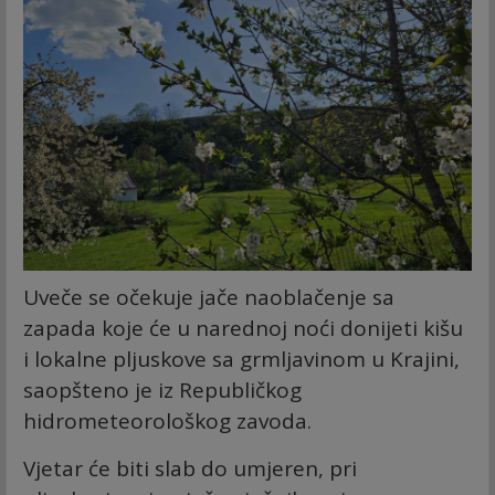
Uveče se očekuje jače naoblačenje sa
zapada koje će u narednoj noći donijeti kišu
i lokalne pljuskove sa grmljavinom u Krajini,
saopšteno je iz Republičkog
hidrometeorološkog zavoda.
Vjetar će biti slab do umjeren, pri