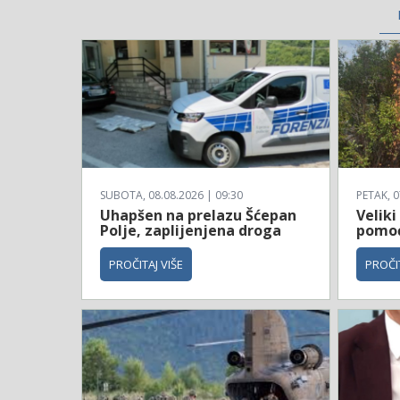
SUBOTA, 08.08.2026 | 09:30
PETAK, 0
Uhapšen na prelazu Šćepan
Veliki
Polje, zaplijenjena droga
pomoć 
PROČITAJ VIŠE
PROČIT