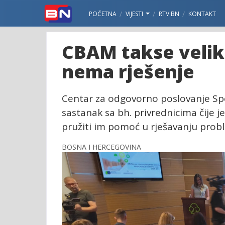
POČETNA
VIJESTI
RTV BN
KONTAKT
CBAM takse veliki
nema rješenje
Centar za odgovorno poslovanje Sp
sastanak sa bh. privrednicima čije 
pružiti im pomoć u rješavanju probl
BOSNA I HERCEGOVINA