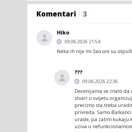
Komentari
/
3
Hiko
09.06.2026 21:54
Neka ih nije mi žao oni su otpušt
???
09.06.2026 22:36
Decenijama se znalo da 
stvari u svijetu organizu
precizno sta treba uradit
privreda. Samo Balkanci 
urade, pa zatim kukaju k
uziva u nefunkcionalnosti