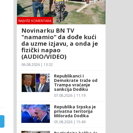
NAJVIŠE KOMENTARA
Novinarku BN TV
"namamio" da dođe kući
da uzme izjavu, a onda je
fizički napao
(AUDIO/VIDEO)
06.08.2026 | 13:32
Republikanci i
Demokrate traže od
Trampa vraćanje
sankcija Dodiku
07.08.2026 | 11:19
Republika Srpska je
privatna teritorija
Milorada Dodika
05.08.2026 | 15:49