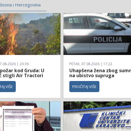
Bosna i Hercegovina
7.08.2026 | 20:39
PETAK, 07.08.2026 | 17:22
 požar kod Gruda: U
Uhapšena žena zbog sum
stigli Air Tractori
na ubistvo supruga
AJ VIŠE
PROČITAJ VIŠE