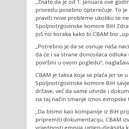
„Znate da je od 1. januara ove godin
privredu posebno opterećuje. To je n
praviti nove probleme ukoliko se ne
Spoljnotrgovinske komore BiH Zdrav
još niz koraka kako bi CBAM bio „
„Potrebno je da se osnuje naša nac
da će i sa strane donosilaca odluka 
površini u ovom pogledu“, naglašav
CBAM je taksa koja se plaća jer se u 
Spoljnotrgovinske komore BiH sav
države, već da same utvrde i dokum
na taj način smanje iznos evropske 
„Da bismo kao kompanije iz BiH prij
pripremiti dokumentaciju, CBAM izvješ
vrijednosti emisija ugljen-dioksida 