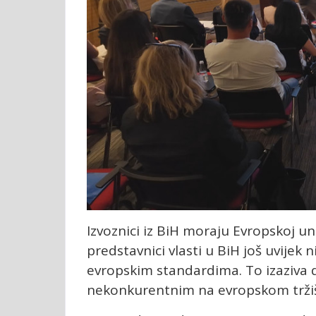
Izvoznici iz BiH moraju Evropskoj uni
predstavnici vlasti u BiH još uvijek n
evropskim standardima. To izaziva d
nekonkurentnim na evropskom trži