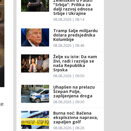
Zelenskim u Palati
"Srbija": Prilika za
dalji razvoj odnosa
Srbije i Ukrajine
08.08.2026 | 08:14
Tramp šalje milijardu
dolara predsjednika
Kolumbije
08.08.2026 | 08:46
Želje su iste: Da nam
živi, radi i razvija se
naša Republika
Srpska
08.08.2026 | 09:50
Uhapšen na prelazu
Šćepan Polje,
zaplijenjena droga
08.08.2026 | 09:30
je
Burna noć: Bačena
eksplozivna naprava,
zapaljen golf
08.08.2026 | 08:26