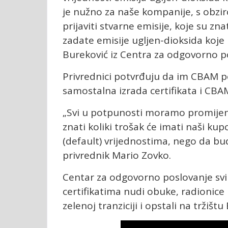
je nužno za naše kompanije, s obzir
prijaviti stvarne emisije, koje su 
zadate emisije ugljen-dioksida koje
Bureković iz Centra za odgovorno p
Privrednici potvrđuju da im CBAM p
samostalna izrada certifikata i CBAM
„Svi u potpunosti moramo promijeni
znati koliki trošak će imati naši ku
(default) vrijednostima, nego da bu
privrednik Mario Zovko.
Centar za odgovorno poslovanje svi
certifikatima nudi obuke, radionice i
zelenoj tranziciji i opstali na tržištu