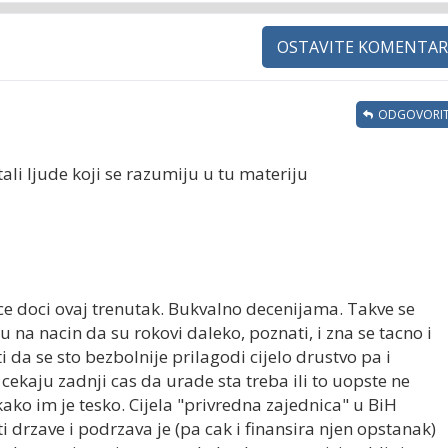
OSTAVITE KOMENTAR
ODGOVORIT
ali ljude koji se razumiju u tu materiju
ce doci ovaj trenutak. Bukvalno decenijama. Takve se
ju na nacin da su rokovi daleko, poznati, i zna se tacno i
i da se sto bezbolnije prilagodi cijelo drustvo pa i
cekaju zadnji cas da urade sta treba ili to uopste ne
ako im je tesko. Cijela "privredna zajednica" u BiH
 drzave i podrzava je (pa cak i finansira njen opstanak)