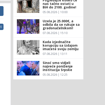
Pogledajte koliko će
nas tačno ostati u
BiH do 2100. godine!
05.08.2026 | 10:00
Uzela je 25.000€, a
odbila da se rukuje sa
E
gradonačelnikom!
07.08.2026 | 15:10
Kada izjednačite
korupciju sa izdajom
imaćete svoju zemlju
07.08.2026 | 13:11
Sinoć smo vidjeli
najveće poniženje
institucija Srpske
05.08.2026 | 12:25