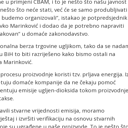
e u primjeni CBAM, i to je nešto što našu javnost 
ešto što neće stati, već će se samo produbljivati 
 budemo organizovali“, istakao je potpredsjednik
ko Marinković i dodao da je potrebno napraviti
upakovan“ u domaće zakonodavstvo.
ionalna berza trgovine ugljikom, tako da se nada
u BiH to biti razriješeno kako bismo ostali na
a Marinković.
procesu proizvodnje koristi tzv. prljava energija. I
jetuju domaće kompanije da ne čekaju pomoć
entuju emisije ugljen-dioksida tokom proizvodnje
takse.
avili stvarne vrijednosti emisija, moramo
taj i izvršiti verifikaciju na osnovu stvarnih
koje su ugrađene u naše proizvode. To je nešto št