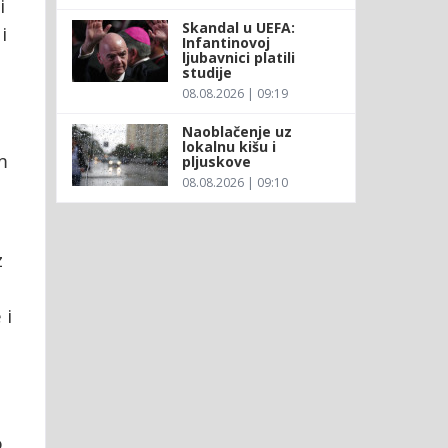
i
Skandal u UEFA:
i
Infantinovoj
ljubavnici platili
studije
08.08.2026 | 09:19
Naoblačenje uz
lokalnu kišu i
m
pljuskove
08.08.2026 | 09:10
z
 i
o