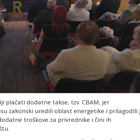
ji plaćati dodatne takse, tzv. CBAM, jer
isu zakonski uredili oblast energetike i prilagodili 
odatne troškove za privrednike i čini ih
štu.