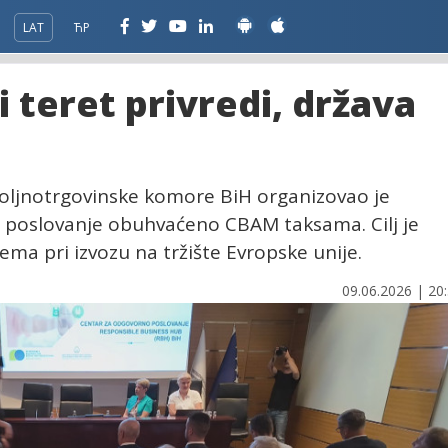
LAT
ЋР
 teret privredi, država
oljnotrgovinske komore BiH organizovao je
je poslovanje obuhvaćeno CBAM taksama. Cilj je
ema pri izvozu na tržište Evropske unije.
09.06.2026 | 20