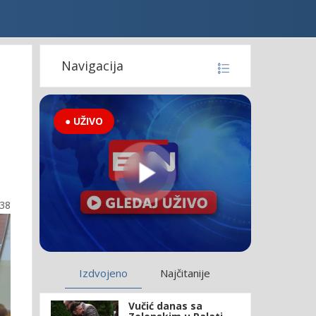
Navigacija
● UŽIVO
:38
Izdvojeno
Najčitanije
Vučić danas sa