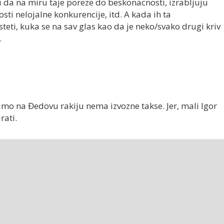
u da na miru taje poreze do beskonacnosti, izrabljuju
ti nelojalne konkurencije, itd. A kada ih ta
teti, kuka se na sav glas kao da je neko/svako drugi kriv
.
mo na Đedovu rakiju nema izvozne takse. Jer, mali Igor
rati.