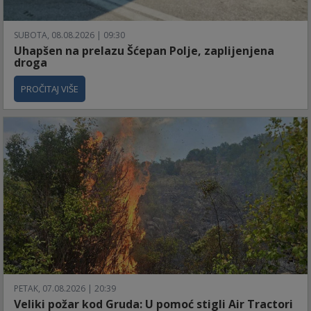
SUBOTA, 08.08.2026 | 09:30
Uhapšen na prelazu Šćepan Polje, zaplijenjena
droga
PROČITAJ VIŠE
PETAK, 07.08.2026 | 20:39
Veliki požar kod Gruda: U pomoć stigli Air Tractori