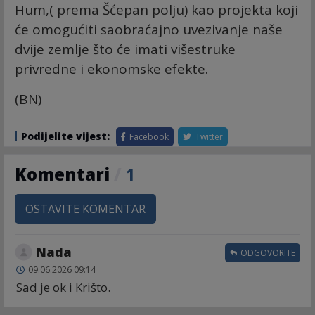
Hum,( prema Šćepan polju) kao projekta koji
će omogućiti saobraćajno uvezivanje naše
dvije zemlje što će imati višestruke
privredne i ekonomske efekte.
(BN)
Podijelite vijest:
Facebook
Twitter
Komentari
/
1
OSTAVITE KOMENTAR
Nada
ODGOVORITE
09.06.2026 09:14
Sad je ok i Krišto.