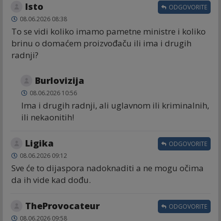
Isto
ODGOVORITE
08.06.2026 08:38
To se vidi koliko imamo pametne ministre i koliko
brinu o domaćem proizvođaču ili ima i drugih
radnji?
Burlovizija
08.06.2026 10:56
Ima i drugih radnji, ali uglavnom ili kriminalnih,
ili nekaonitih!
Ligika
ODGOVORITE
08.06.2026 09:12
Sve će to dijaspora nadoknaditi a ne mogu očima
da ih vide kad dođu.
TheProvocateur
ODGOVORITE
08.06.2026 09:58