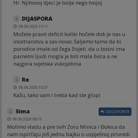
Hr. Njihovoj djeci je bolje nego tvojoj
DIJASPORA
08.06.2026 10:11
Možete pravit deficit koliki hočete dok je nas u
inostranstvu a sav novac šaljemo tamo da bi
porodice imale od čega živjeti .da u bosni ima
pametni ljudi mogla je biti mala švica a ne
najgora svjetska vukojebina
Re
08.06.2026 10:27
Kažu, tako vam i treba kad ste glupi
Sima
ODGOVORITE
08.06.2026 08:15
Molimo vladu a pre svih Zoru Minica i Đokica da
nam ispirčaju još jednu bajku o uspješnoj privredi