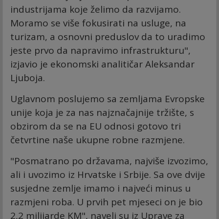
industrijama koje želimo da razvijamo.
Moramo se više fokusirati na usluge, na
turizam, a osnovni preduslov da to uradimo
jeste prvo da napravimo infrastrukturu",
izjavio je ekonomski analitičar Aleksandar
Ljuboja.
Uglavnom poslujemo sa zemljama Evropske
unije koja je za nas najznačajnije tržište, s
obzirom da se na EU odnosi gotovo tri
četvrtine naše ukupne robne razmjene.
"Posmatrano po državama, najviše izvozimo,
ali i uvozimo iz Hrvatske i Srbije. Sa ove dvije
susjedne zemlje imamo i najveći minus u
razmjeni roba. U prvih pet mjeseci on je bio
2,2 milijarde KM", naveli su iz Uprave za