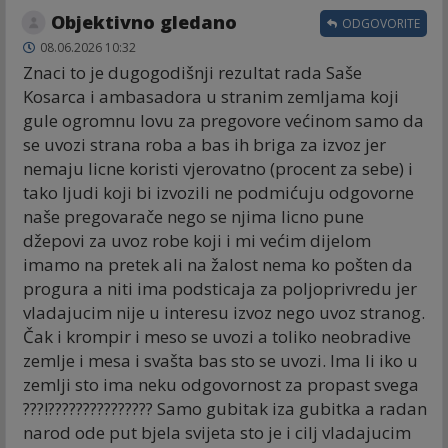
Objektivno gledano
ODGOVORITE
08.06.2026 10:32
Znaci to je dugogodišnji rezultat rada Saše
Kosarca i ambasadora u stranim zemljama koji
gule ogromnu lovu za pregovore većinom samo da
se uvozi strana roba a bas ih briga za izvoz jer
nemaju licne koristi vjerovatno (procent za sebe) i
tako ljudi koji bi izvozili ne podmićuju odgovorne
naše pregovarače nego se njima licno pune
džepovi za uvoz robe koji i mi većim dijelom
imamo na pretek ali na žalost nema ko pošten da
progura a niti ima podsticaja za poljoprivredu jer
vladajucim nije u interesu izvoz nego uvoz stranog.
Čak i krompir i meso se uvozi a toliko neobradive
zemlje i mesa i svašta bas sto se uvozi. Ima li iko u
zemlji sto ima neku odgovornost za propast svega
???!??????????????? Samo gubitak iza gubitka a radan
narod ode put bjela svijeta sto je i cilj vladajucim