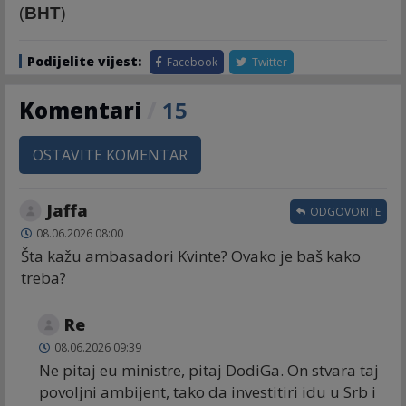
(
)
BHT
Podijelite vijest:
Facebook
Twitter
Komentari
/
15
OSTAVITE KOMENTAR
Jaffa
ODGOVORITE
08.06.2026 08:00
Šta kažu ambasadori Kvinte? Ovako je baš kako
treba?
Re
08.06.2026 09:39
Ne pitaj eu ministre, pitaj DodiGa. On stvara taj
povoljni ambijent, tako da investitiri idu u Srb i