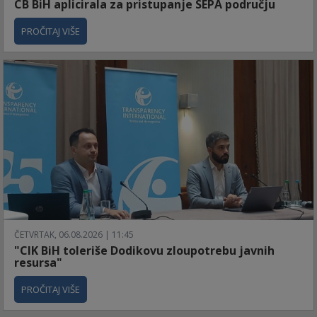
CB BiH aplicirala za pristupanje SEPA području
PROČITAJ VIŠE
ČETVRTAK, 06.08.2026 | 11:45
"CIK BiH toleriše Dodikovu zloupotrebu javnih
resursa"
PROČITAJ VIŠE