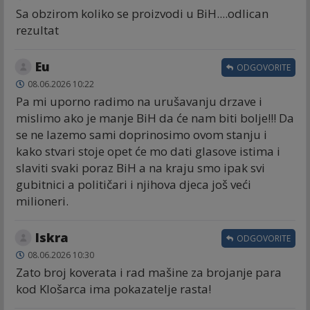
Sa obzirom koliko se proizvodi u BiH....odlican
rezultat
Eu
ODGOVORITE
08.06.2026 10:22
Pa mi uporno radimo na urušavanju drzave i
mislimo ako je manje BiH da će nam biti bolje!!! Da
se ne lazemo sami doprinosimo ovom stanju i
kako stvari stoje opet će mo dati glasove istima i
slaviti svaki poraz BiH a na kraju smo ipak svi
gubitnici a političari i njihova djeca još veći
milioneri.
Iskra
ODGOVORITE
08.06.2026 10:30
Zato broj koverata i rad mašine za brojanje para
kod Klošarca ima pokazatelje rasta!