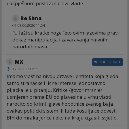
i uspješnom poslovanje ove vlade
Re Sima
08.06.2026 11:54
“U laži su kratke noge “eto ovim lazovima pravi
dokaz manipulacija i zavaravanja naivnih
narodnih masa .
MX
ODGOVORITE
08.06.2026 08:21
Imamo vlast na nivou drzave i entiteta koja gleda
samo stranacke i licne interese jednostavno
pljacka je u pitanju. Kritike /govor mrznje/
usmjeren prema EU,od glavesina u vrhu vlasti
narocito od krimi. glave hobotnice zvanog baja.
ovakav politicki sistem ili luda kosulja ce dovesti
BIH do mraka jer ce neko na kraju ugasiti svjetlo.