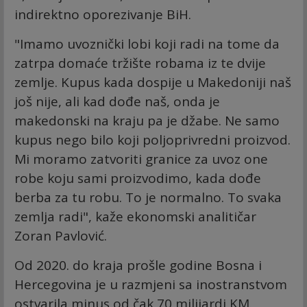
indirektno oporezivanje BiH.
"Imamo uvoznički lobi koji radi na tome da
zatrpa domaće tržište robama iz te dvije
zemlje. Kupus kada dospije u Makedoniji naš
još nije, ali kad dođe naš, onda je
makedonski na kraju pa je džabe. Ne samo
kupus nego bilo koji poljoprivredni proizvod.
Mi moramo zatvoriti granice za uvoz one
robe koju sami proizvodimo, kada dođe
berba za tu robu. To je normalno. To svaka
zemlja radi", kaže ekonomski analitičar
Zoran Pavlović.
Od 2020. do kraja prošle godine Bosna i
Hercegovina je u razmjeni sa inostranstvom
ostvarila minus od čak 70 milijardi KM.