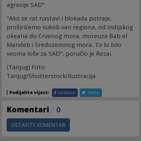
agresije SAD".
"Ako se rat nastavi i blokada potraje,
proširićemo sukob van regiona, od Indijskog
okeana do Crvenog mora, moreuza Bab el
Mandeb i Sredozemnog mora. To bi bilo
veoma loše za SAD", poručio je Rezai.
(Tanjug) Foto:
Tanjug/Shutterstock/Ilustracija
Podijelite vijest:
Facebook
Twitter
Komentari
/
0
OSTAVITE KOMENTAR