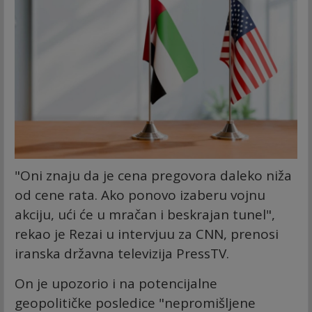
"Oni znaju da je cena pregovora daleko niža
od cene rata. Ako ponovo izaberu vojnu
akciju, ući će u mračan i beskrajan tunel",
rekao je Rezai u intervjuu za CNN, prenosi
iranska državna televizija PressTV.
On je upozorio i na potencijalne
geopolitičke posledice "nepromišljene