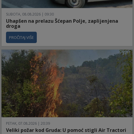
SUBOTA, 08.08.2026 | 09:30
Uhapšen na prelazu Šćepan Polje, zaplijenjena
droga
PROČITAJ VIŠE
PETAK, 07.08.2026 | 20:39
Veliki požar kod Gruda: U pomoć stigli Air Tractori