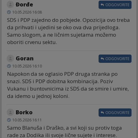
Đorđe
ODGOVORITE
10.05.2026 16:08
SDS i PDP zajedno do pobjede. Opozicija ovo treba
da prihvati i ujedini se oko ova dva prijedloga.
Samo slogom, a ne ličnim sujetama možemo
oboriti crvenu sektu.
Goran
ODGOVORITE
10.05.2026 16:10
Napokon da se oglasio PDP druga stranka po
snazi. SDS i PDP dobitna kombinacija. Poziv
Vukanu i buntovnicima iz SDS da se smire i umire,
da idemo u jednoj koloni.
Borko
ODGOVORITE
10.05.2026 16:11
Samo Blanuša i Draško, a svi koji su protiv toga
rade za Dodika ili svoje lične sujete i interese.