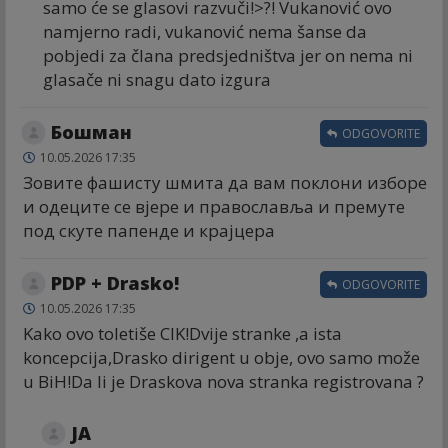
samo će se glasovi razvuči!>?! Vukanović ovo
namjerno radi, vukanović nema šanse da
pobjedi za člana predsjedništva jer on nema ni
glasače ni snagu dato izgura
Бошман
ODGOVORITE
10.05.2026 17:35
Зовите фашисту шмита да вам поклони изборе
и одеците се вјере и православља и премуте
под скуте папенде и крајцера
PDP + Drasko!
ODGOVORITE
10.05.2026 17:35
Kako ovo toletiše CIK!Dvije stranke ,a ista
koncepcija,Drasko dirigent u obje, ovo samo može
u BiH!Da li je Draskova nova stranka registrovana ?
JA