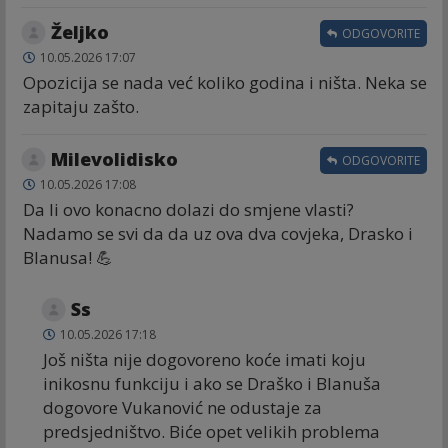
Željko
ODGOVORITE
10.05.2026 17:07
Opozicija se nada već koliko godina i ništa. Neka se
zapitaju zašto.
Milevolidisko
ODGOVORITE
10.05.2026 17:08
Da li ovo konacno dolazi do smjene vlasti?
Nadamo se svi da da uz ova dva covjeka, Drasko i
Blanusa! 💪
Ss
10.05.2026 17:18
Još ništa nije dogovoreno koće imati koju
inikosnu funkciju i ako se Draško i Blanuša
dogovore Vukanović ne odustaje za
predsjedništvo. Biće opet velikih problema