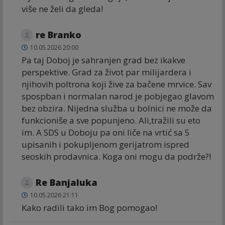
više ne želi da gleda!
re Branko
10.05.2026 20:00
Pa taj Doboj je sahranjen grad bez ikakve
perspektive. Grad za život par milijardera i
njihovih poltrona koji žive za bačene mrvice. Sav
spospban i normalan narod je pobjegao glavom
bez obzira. Nijedna služba u bolnici ne može da
funkcioniše a sve popunjeno. Ali,tražili su eto
im. A SDS u Doboju pa oni liče na vrtić sa 5
upisanih i pokupljenom gerijatrom ispred
seoskih prodavnica. Koga oni mogu da podrže?!
Re Banjaluka
10.05.2026 21:11
Kako radili tako im Bog pomogao!