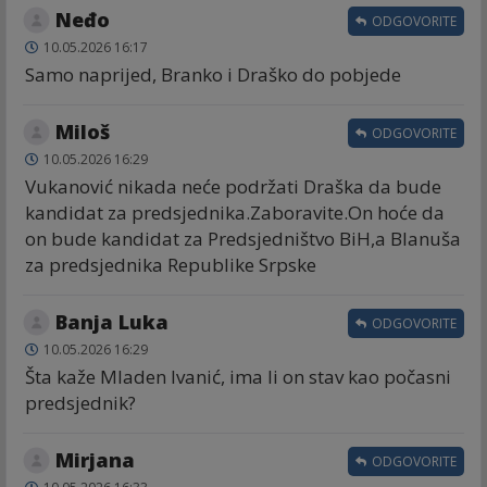
Neđo
ODGOVORITE
10.05.2026 16:17
Samo naprijed, Branko i Draško do pobjede
Miloš
ODGOVORITE
10.05.2026 16:29
Vukanović nikada neće podržati Draška da bude
kandidat za predsjednika.Zaboravite.On hoće da
on bude kandidat za Predsjedništvo BiH,a Blanuša
za predsjednika Republike Srpske
Banja Luka
ODGOVORITE
10.05.2026 16:29
Šta kaže Mladen Ivanić, ima li on stav kao počasni
predsjednik?
Mirjana
ODGOVORITE