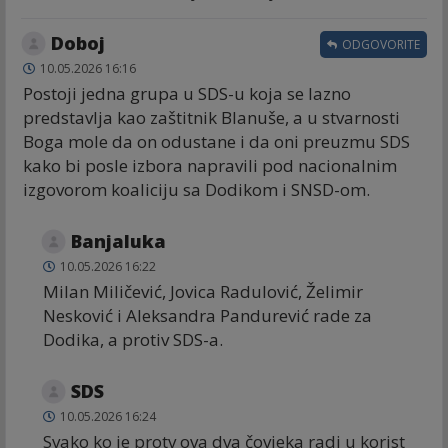
Doboj
ODGOVORITE
10.05.2026 16:16
Postoji jedna grupa u SDS-u koja se lazno
predstavlja kao zaštitnik Blanuše, a u stvarnosti
Boga mole da on odustane i da oni preuzmu SDS
kako bi posle izbora napravili pod nacionalnim
izgovorom koaliciju sa Dodikom i SNSD-om.
Banjaluka
10.05.2026 16:22
Milan Miličević, Jovica Radulović, Želimir
Nesković i Aleksandra Pandurević rade za
Dodika, a protiv SDS-a.
SDS
10.05.2026 16:24
Svako ko je protv ova dva čovjeka radi u korist