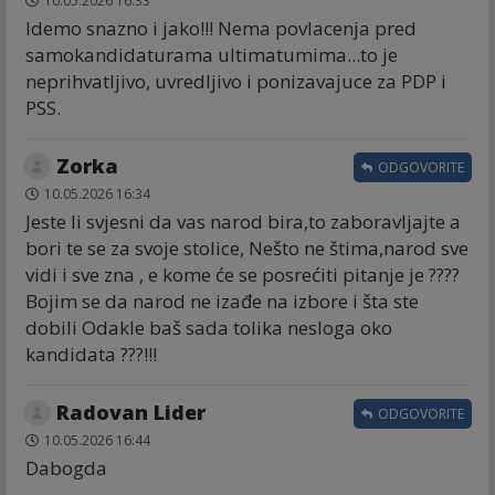
10.05.2026 16:33
Idemo snazno i jako!!! Nema povlacenja pred
samokandidaturama ultimatumima...to je
neprihvatljivo, uvredljivo i ponizavajuce za PDP i
PSS.
Zorka
ODGOVORITE
10.05.2026 16:34
Jeste li svjesni da vas narod bira,to zaboravljajte a
bori te se za svoje stolice, Nešto ne štima,narod sve
vidi i sve zna , e kome će se posrećiti pitanje je ????
Bojim se da narod ne izađe na izbore i šta ste
dobili Odakle baš sada tolika nesloga oko
kandidata ???!!!
Radovan Lider
ODGOVORITE
10.05.2026 16:44
Dabogda