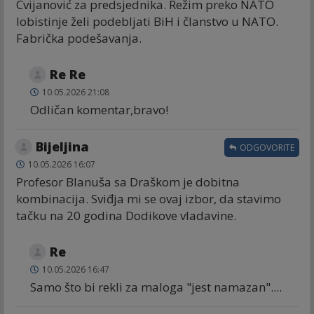
Cvijanović za predsjednika. Režim preko NATO
lobistinje želi podebljati BiH i članstvo u NATO.
Fabrička podešavanja.
Re Re
10.05.2026 21:08
Odličan komentar,bravo!
Bijeljina
ODGOVORITE
10.05.2026 16:07
Profesor Blanuša sa Draškom je dobitna
kombinacija. Sviđja mi se ovaj izbor, da stavimo
tačku na 20 godina Dodikove vladavine.
Re
10.05.2026 16:47
Samo što bi rekli za maloga "jest namazan"....