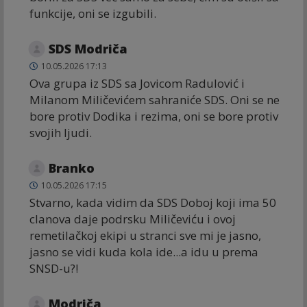
funkcije, oni se izgubili.
SDS Modriča
10.05.2026 17:13
Ova grupa iz SDS sa Jovicom Radulović i
Milanom Miličevićem sahraniće SDS. Oni se ne
bore protiv Dodika i rezima, oni se bore protiv
svojih ljudi.
Branko
10.05.2026 17:15
Stvarno, kada vidim da SDS Doboj koji ima 50
clanova daje podrsku Miličeviću i ovoj
remetilačkoj ekipi u stranci sve mi je jasno,
jasno se vidi kuda kola ide...a idu u prema
SNSD-u?!
Modriča