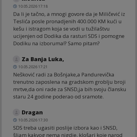
10.05.2026 17:18
Da li je tačno, a mnogi govore da je Miličević iz
Teslića posle pronadjenih 400.000 KM kući u
kešu i istragom koja se vodi u tužilaštvu
ucijenjen od Dodika da rasturi SDS i pomogne
Dodiku na izboruma!? Samo pitam?
Za Banja Luka,
10.05.2026 17:21
Nešković radi za Bošnjake,a Pandurevička
trenutno zaposlena na gradskom groblju broji
mrtve,da oni rade za SNSD,ja bih svoju člansku
staru 24 godine poderao od sramote.
Dragan
10.05.2026 17:30
SDS treba ugasiti poslije izbora kao i SNSD,
šljam kakvog nema nigdje, klošari koje narod