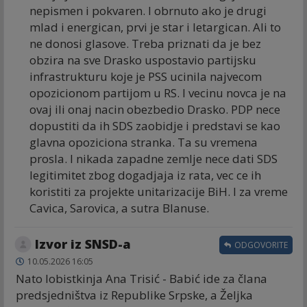
nepismen i pokvaren. I obrnuto ako je drugi
mlad i energican, prvi je star i letargican. Ali to
ne donosi glasove. Treba priznati da je bez
obzira na sve Drasko uspostavio partijsku
infrastrukturu koje je PSS ucinila najvecom
opozicionom partijom u RS. I vecinu novca je na
ovaj ili onaj nacin obezbedio Drasko. PDP nece
dopustiti da ih SDS zaobidje i predstavi se kao
glavna opoziciona stranka. Ta su vremena
prosla. I nikada zapadne zemlje nece dati SDS
legitimitet zbog dogadjaja iz rata, vec ce ih
koristiti za projekte unitarizacije BiH. I za vreme
Cavica, Sarovica, a sutra Blanuse.
Izvor iz SNSD-a
ODGOVORITE
10.05.2026 16:05
Nato lobistkinja Ana Trisić - Babić ide za člana
predsjedništva iz Republike Srpske, a Željka