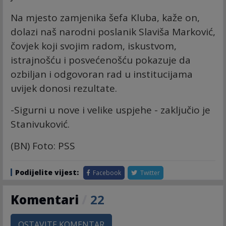
Na mjesto zamjenika šefa Kluba, kaže on,
dolazi naš narodni poslanik Slaviša Marković,
čovjek koji svojim radom, iskustvom,
istrajnošću i posvećenošću pokazuje da
ozbiljan i odgovoran rad u institucijama
uvijek donosi rezultate.
-Sigurni u nove i velike uspjehe - zaključio je
Stanivuković.
(BN) Foto: PSS
Podijelite vijest:
Facebook
Twitter
Komentari
/
22
OSTAVITE KOMENTAR