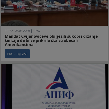
PETAK, 07.08.2026 | 19:57
Mandat Cvijanovićeve obilježili sukobi i dizanje
tenzija da bi se prikrilo šta su obećali
Amerikancima
PROČITAJ VIŠE