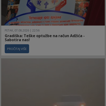
PETAK, 07.08.2026 | 22:56
Gradiška: Teške optužbe na račun Adžića -
Sabotira nas!
PROČITAJ VIŠE