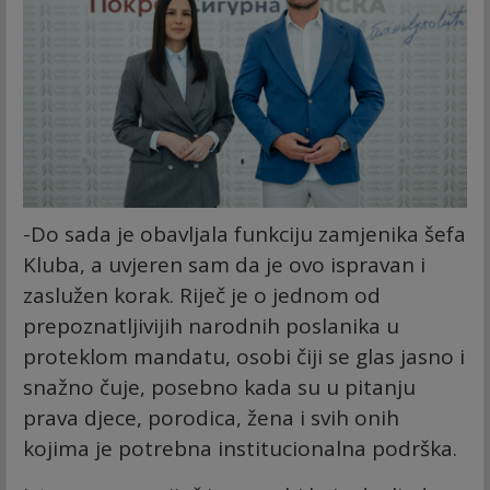
-Do sada je obavljala funkciju zamjenika šefa
Kluba, a uvjeren sam da je ovo ispravan i
zaslužen korak. Riječ je o jednom od
prepoznatljivijih narodnih poslanika u
proteklom mandatu, osobi čiji se glas jasno i
snažno čuje, posebno kada su u pitanju
prava djece, porodica, žena i svih onih
kojima je potrebna institucionalna podrška.