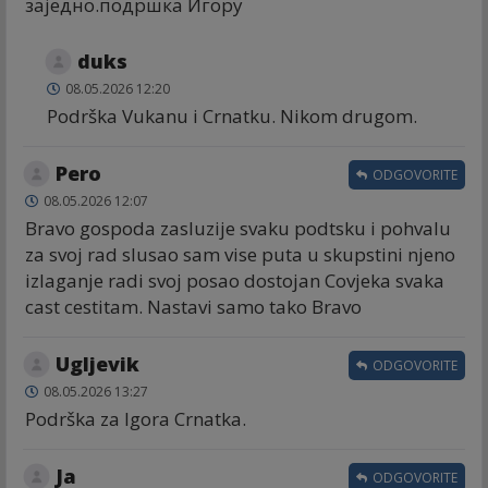
заједно.подршка Игору
duks
08.05.2026 12:20
Podrška Vukanu i Crnatku. Nikom drugom.
Pero
ODGOVORITE
08.05.2026 12:07
Bravo gospoda zasluzije svaku podtsku i pohvalu
za svoj rad slusao sam vise puta u skupstini njeno
izlaganje radi svoj posao dostojan Covjeka svaka
cast cestitam. Nastavi samo tako Bravo
Ugljevik
ODGOVORITE
08.05.2026 13:27
Podrška za Igora Crnatka.
Ja
ODGOVORITE