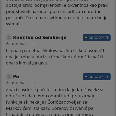
dostojanstvo, odmjerenost i elokventnos kao pravi
predstavnik naroda i po meni odličan narodni
poslanik! Da su nam svi kao ona bilo bi nam bolje
svima!
Knez Ivo od Semberije
ODGOVORITE
08.05.2026 11:30
Lijepa i pametna. Školovana. Šta će kod ovoga? I
ona je trebala otići sa Crnačkom. A možda važi i
ona: s kim si ,takav si.
Ре
ODGOVORITE
08.05.2026 11:31
Znači i ovde se počelo sa tim da jedan čovjek sve
odlučuje i da njemu odani ljudi preuzimaju
funkcije ali neka je i Ćorić zadovoljan sa
Markovićem ,šta kažu Borenović i Ivanić pa
Crnadak je odavno sa njima, prije simbioze.