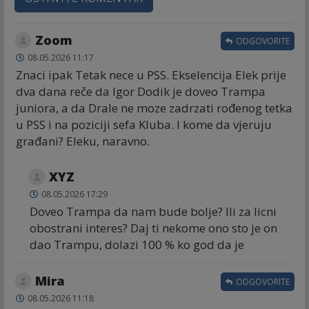
Zoom
ODGOVORITE
08.05.2026 11:17
Znaci ipak Tetak nece u PSS. Ekselencija Elek prije
dva dana reče da Igor Dodik je doveo Trampa
juniora, a da Drale ne moze zadrzati rođenog tetka
u PSS i na poziciji sefa Kluba. I kome da vjeruju
građani? Eleku, naravno.
XYZ
08.05.2026 17:29
Doveo Trampa da nam bude bolje? Ili za licni
obostrani interes? Daj ti nekome ono sto je on
dao Trampu, dolazi 100 % ko god da je
Mira
ODGOVORITE
08.05.2026 11:18