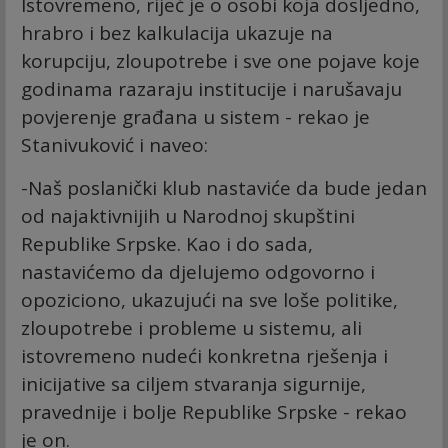
Istovremeno, riječ je o osobi koja dosljedno,
hrabro i bez kalkulacija ukazuje na
korupciju, zloupotrebe i sve one pojave koje
godinama razaraju institucije i narušavaju
povjerenje građana u sistem - rekao je
Stanivuković i naveo:
-Naš poslanički klub nastaviće da bude jedan
od najaktivnijih u Narodnoj skupštini
Republike Srpske. Kao i do sada,
nastavićemo da djelujemo odgovorno i
opoziciono, ukazujući na sve loše politike,
zloupotrebe i probleme u sistemu, ali
istovremeno nudeći konkretna rješenja i
inicijative sa ciljem stvaranja sigurnije,
pravednije i bolje Republike Srpske - rekao
je on.