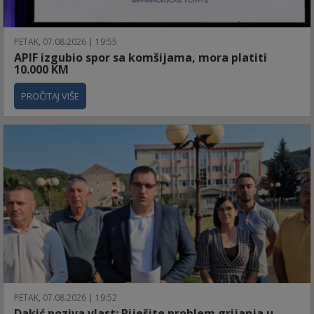
PETAK, 07.08.2026 | 19:55
APIF izgubio spor sa komšijama, mora platiti
10.000 KM
PROČITAJ VIŠE
PETAK, 07.08.2026 | 19:52
Dakić poziva vlast: Riješite problem grijanja u