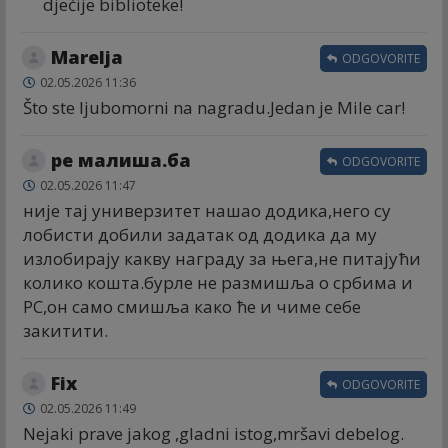
dječije biblioteke!
Marelja
ODGOVORITE
02.05.2026 11:36
Što ste ljubomorni na nagradu.Jedan je Mile car!
ре малиша.ба
ODGOVORITE
02.05.2026 11:47
није тај универзитет нашао додика,него су
лобисти добили задатак од додика да му
излобирају какву награду за њега,не питајући
колико кошта.бурле не размишља о србима и
РС,он само смишља како ће и чиме себе
закитити.
Fix
ODGOVORITE
02.05.2026 11:49
Nejaki prave jakog ,gladni istog,mršavi debelog.