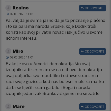
Realno
ODGOVORITE
02.05.2026 11:01
Pa, valjda je svima jasno da je to priznanje plaćeno
i to sa parama naroda Srpske, koje Dodik troši i
koristi kao svoj privatni novac i isključivo u svome
ličnom interesu.
Miro
ODGOVORITE
02.05.2026 11:01
E ako je ovo u Americi demokratija što ovaj
izdajnik radi serem im se na njihovu demokratiju
ovaj opljačka svu republiku i odnese strancima
radi svoje guzice a kod nas bolesni mole za marku
da bi se liječili sram ga bilo i Boga i naroda
izdajnik jedan vuk Branković sjeme mu se zatrlo
Mare
ODGOVORITE