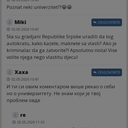
Poznat neki univerzitet??😁😁
Miki
ODGOVORITE
02.05.2026 10:47
Sta su gradjani Republike Srpske uradili da tog
autokratu, kako kazete, maknete sa vlasti? Ako je
kriminalac da ga zatvorite?! Apsolutno nista! Vise
volite njega nego vlastitu djecu!
Хаха
ODGOVORITE
02.05.2026 10:47
И ти си овим коментаром више рекао о себи
но о универзитету. Не знам који је твој
проблем овде
re
02.05.2026 11:33