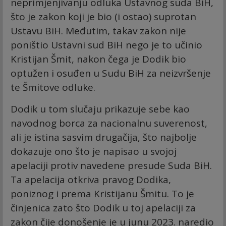
neprimjenjivanju odluka Ustavnog suda BiH,
što je zakon koji je bio (i ostao) suprotan
Ustavu BiH. Međutim, takav zakon nije
poništio Ustavni sud BiH nego je to učinio
Kristijan Šmit, nakon čega je Dodik bio
optužen i osuđen u Sudu BiH za neizvršenje
te Šmitove odluke.
Dodik u tom slučaju prikazuje sebe kao
navodnog borca za nacionalnu suverenost,
ali je istina sasvim drugačija, što najbolje
dokazuje ono što je napisao u svojoj
apelaciji protiv navedene presude Suda BiH.
Ta apelacija otkriva pravog Dodika,
poniznog i prema Kristijanu Šmitu. To je
činjenica zato što Dodik u toj apelaciji za
zakon čije donošenje je u junu 2023. naredio