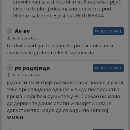
pravnih nauka a ti krzubi imas 8 razreda i piješ
pivo i to toplo i jedeš masnu prasetinu pod
Milinim šatorom. E jesi bas BOTINAAAA.
Av av
ODGOVORITE
02.05.2026 12:35
U crkvi u sad ga docekuju ko predsednika neke
drzave a ne grafanina RS.Kriza morala
ре радојица
ODGOVORITE
02.05.2026 12:49
јадан си ти и твоје размишљање,знање,јер код
тебе преовладава оданос у виду полтронства
према највећем рушитељу РС.Требао би мало
до дервенте данас отићи и видјети шта је
допустио твој идол да се ради по српској
земљи.