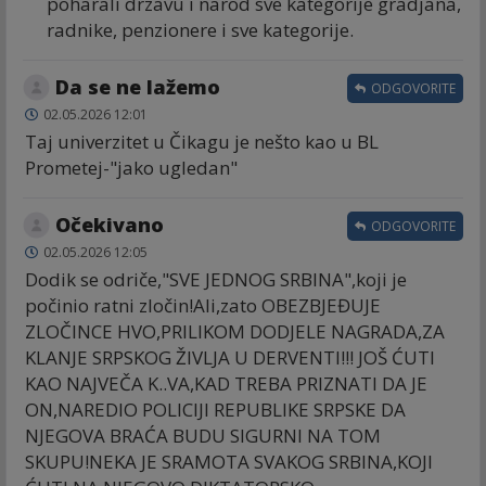
poharali drzavu i narod sve kategorije gradjana,
radnike, penzionere i sve kategorije.
Da se ne lažemo
ODGOVORITE
02.05.2026 12:01
Taj univerzitet u Čikagu je nešto kao u BL
Prometej-"jako ugledan"
Očekivano
ODGOVORITE
02.05.2026 12:05
Dodik se odriče,"SVE JEDNOG SRBINA",koji je
počinio ratni zločin!Ali,zato OBEZBJEĐUJE
ZLOČINCE HVO,PRILIKOM DODJELE NAGRADA,ZA
KLANJE SRPSKOG ŽIVLJA U DERVENTI!!! JOŠ ĆUTI
KAO NAJVEČA K..VA,KAD TREBA PRIZNATI DA JE
ON,NAREDIO POLICIJI REPUBLIKE SRPSKE DA
NJEGOVA BRAĆA BUDU SIGURNI NA TOM
SKUPU!NEKA JE SRAMOTA SVAKOG SRBINA,KOJI