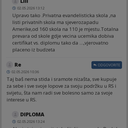
Lili
02.05.2026 13:12
Upravo tako .Privatna evandelisticka skola ,na
listi privatnih skola ma sjeverozapadu
Amerike,od 160 skola na 110 je mjestu.Totalna
prevara od skole gdje vecina ucemika dobiva
certifikat vs. diplomu tako da …,vjerovatno
placeno iz budzeta
Re
ODGOVORITE
02.05.2026 10:36
Taj baš nema stida i sramote nizašta, sve kupuje
za sebe i sve svoje lopove za svoju podržku u RS i
svijetu, šta nam radi sve bolesno samo za svoje
interese u RS.
DIPLOMA
02.05.2026 13:24