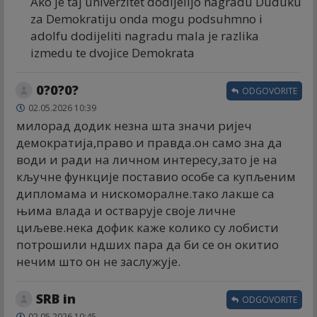
Ako je taj univerzitet dodijelijo nagradu Duduku
za Demokratiju onda mogu podsuhmno i
adolfu dodijeliti nagradu mala je razlika
izmedu te dvojice Demokrata
0?0?0?
ODGOVORITE
02.05.2026 10:39
милорад додик незна шта значи ријеч
демократија,право и правда.он само зна да
води и ради на личном интересу,зато је на
кључне функције поставио особе са купљеним
дипломама и нискоморалне.тако лакше са
њима влада и остварује своје личне
циљеве.нека дофик каже колико су лобисти
потрошили ндших пара да би се он окитио
нечим што он не заслужује.
SRB in
ODGOVORITE
02.05.2026 10:45