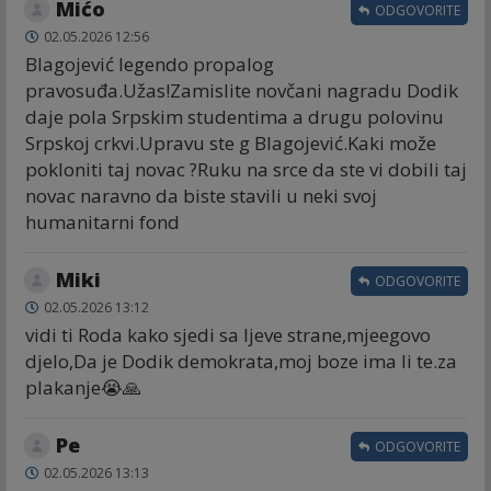
Mićo
ODGOVORITE
02.05.2026 12:56
Blagojević legendo propalog
pravosuđa.Užas!Zamislite novčani nagradu Dodik
daje pola Srpskim studentima a drugu polovinu
Srpskoj crkvi.Upravu ste g Blagojević.Kaki može
pokloniti taj novac ?Ruku na srce da ste vi dobili taj
novac naravno da biste stavili u neki svoj
humanitarni fond
Miki
ODGOVORITE
02.05.2026 13:12
vidi ti Roda kako sjedi sa ljeve strane,mjeegovo
djelo,Da je Dodik demokrata,moj boze ima li te.za
plakanje😭🙏
Ре
ODGOVORITE
02.05.2026 13:13