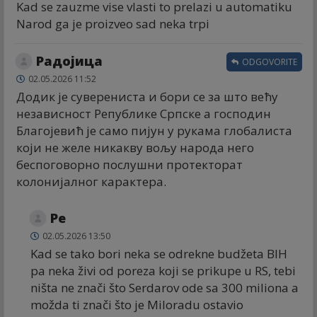
Kad se zauzme vise vlasti to prelazi u automatiku
Narod ga je proizveo sad neka trpi
Радојица
ODGOVORITE
02.05.2026 11:52
Додик је суверениста и бори се за што већу
независност Републике Српске а господин
Благојевић је само пијун у рукама глобалиста
који не желе никакву вољу народа него
беспоговорно послушни протекторат
колонијалног карактера.
Ре
02.05.2026 13:50
Kad se tako bori neka se odrekne budžeta BIH
pa neka živi od poreza koji se prikupe u RS, tebi
ništa ne znači što Serdarov ode sa 300 miliona a
možda ti znači što je Miloradu ostavio