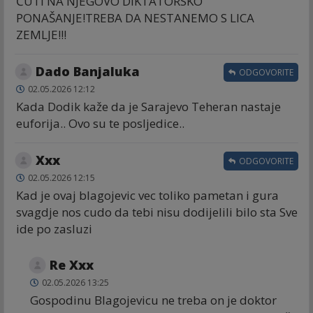
ĆUTI NA NJEGOVO DIKTATORSKO
PONAŠANJE!TREBA DA NESTANEMO S LICA
ZEMLJE!!!
Dado Banjaluka
ODGOVORITE
02.05.2026 12:12
Kada Dodik kaže da je Sarajevo Teheran nastaje
euforija.. Ovo su te posljedice..
Xxx
ODGOVORITE
02.05.2026 12:15
Kad je ovaj blagojevic vec toliko pametan i gura
svagdje nos cudo da tebi nisu dodijelili bilo sta Sve
ide po zasluzi
Re Xxx
02.05.2026 13:25
Gospodinu Blagojevicu ne treba on je doktor