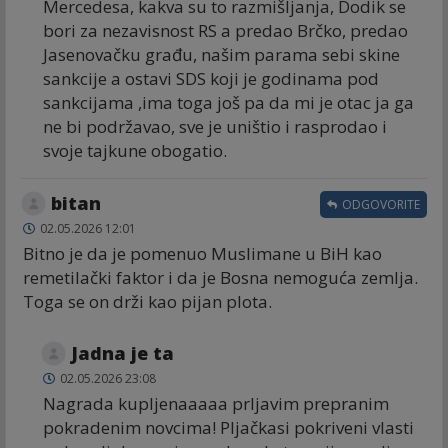
Mercedesa, kakva su to razmišljanja, Dodik se
bori za nezavisnost RS a predao Brčko, predao
Jasenovačku građu, našim parama sebi skine
sankcije a ostavi SDS koji je godinama pod
sankcijama ,ima toga još pa da mi je otac ja ga
ne bi podržavao, sve je uništio i rasprodao i
svoje tajkune obogatio.
bitan
ODGOVORITE
02.05.2026 12:01
Bitno je da je pomenuo Muslimane u BiH kao
remetilački faktor i da je Bosna nemoguća zemlja.
Toga se on drži kao pijan plota.
Jadna je ta
02.05.2026 23:08
Nagrada kupljenaaaaa prljavim prepranim
pokradenim novcima! Pljačkasi pokriveni vlasti