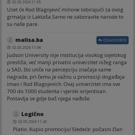
02.05.2026 11:05
Uzet će Rod Blagojević milione lobirajući za ovog
grmalja iz Laktaša.Samo ne zaboravite narode to
su naše pare.
malisa.ba
ODGOVORITE
02.05.2026 11:06
Judson University nije institucija visokog svjetskog
prestiža, već manji privatni univerzitet nižeg ranga
u SAD, što utiče na percepciju značaja same
nagrade, pri čemu je važnu u promociji događaja
imao i Rod Blagojevich. Ovaj univerzitet ima sve
700 do 1000 studenta i vjerski orijentisan.
Postavlja se gdje baš njega nađoše.
Logično
02.05.2026 11:42
Platio. Kupio promociju! Sledeće: počasni član