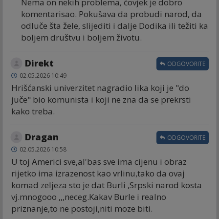
Nema on nekih problema, čovjek je dobro
komentarisao. Pokušava da probudi narod, da
odluče šta žele, slijediti i dalje Dodika ili težiti ka
boljem društvu i boljem životu.
Direkt
ODGOVORITE
02.05.2026 10:49
Hrišćanski univerzitet nagradio lika koji je "do
juče" bio komunista i koji ne zna da se prekrsti
kako treba.
Dragan
ODGOVORITE
02.05.2026 10:58
U toj Americi sve,al'bas sve ima cijenu i obraz
rijetko ima izrazenost kao vrlinu,tako da ovaj
komad zeljeza sto je dat Burli ,Srpski narod kosta
vj.mnogooo ,,,neceg.Kakav Burle i realno
priznanje,to ne postoji,niti moze biti.