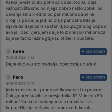
Kakva je više tolika potreba da se Dodiku daje
važnost i šta smo od njega dobro nešto dobili, od
davanja sinu kredita od par miliona da se ne
drogira pa dalje, jedino prije par dana bila je
izjava da daje pare za stan djeci ,poginulog popa a
ako je i dao ,vjerujem da je to iz onih 60 miliona za
koje se tačno nezna gdje su otišle iz budžeta.
hehe
ODGOVORITE
02.05.2026 13:18
Dajte duduku sto medalja, opet ostaje duduk.
Pero
ODGOVORITE
02.05.2026 13:48
Jedan univerzitet prodo odlikovaanje i to privatni
Čak ga predstavili ko presjednika RS Mile ima 80
miliončiča na raspolahganju a danas se sve
kupujeNije ga državna ustanova odlikovala