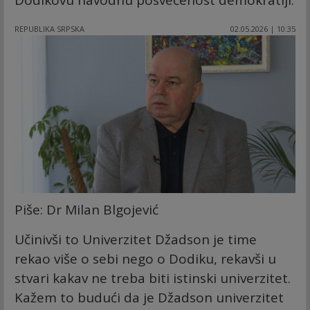
Dodikovu navodnu posvećenost demokratiji.
REPUBLIKA SRPSKA
02.05.2026 | 10:35
Piše: Dr Milan Blgojević
Učinivši to Univerzitet Džadson je time
rekao više o sebi nego o Dodiku, rekavši u
stvari kakav ne treba biti istinski univerzitet.
Kažem to budući da je Džadson univerzitet