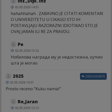
Inz.,Dipl. Inz
02.05.2026 14:51
hahahhahah . ZABAVNO JE CITATI KOMENTARI
O UNIVERZITETU U CIKAGO STO IH
POSTAVLJAJU RAZORAZNI IDIOTIKAO STO JE
OVAJ JARAN ILI RE ZA PRAVDU.
Ре
02.05.2026 15:32
Нобелова награда му је недостижна, купио
шта је могао
2025
ODGOVORITE
02.05.2026 10:31
Prosto receno:"Kuku nama!"
Re,Jaran
02.05.2026 12:12