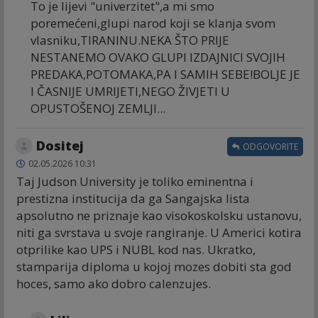
To je lijevi "univerzitet",a mi smo
poremećeni,glupi narod koji se klanja svom
vlasniku,TIRANINU.NEKA ŠTO PRIJE
NESTANEMO OVAKO GLUPI IZDAJNICI SVOJIH
PREDAKA,POTOMAKA,PA I SAMIH SEBE!BOLJE JE
I ČASNIJE UMRIJETI,NEGO ŽIVJETI U
OPUSTOŠENOJ ZEMLJI...
Dositej
ODGOVORITE
02.05.2026 10:31
Taj Judson University je toliko eminentna i
prestizna institucija da ga Sangajska lista
apsolutno ne priznaje kao visokoskolsku ustanovu,
niti ga svrstava u svoje rangiranje. U Americi kotira
otprilike kao UPS i NUBL kod nas. Ukratko,
stamparija diploma u kojoj mozes dobiti sta god
hoces, samo ako dobro calenzujes.